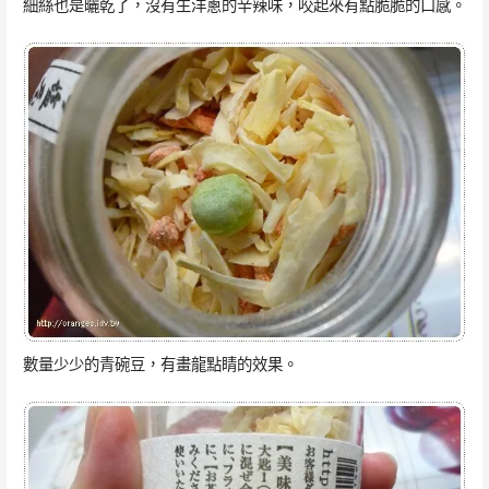
細絲也是曬乾了，沒有生洋蔥的辛辣味，咬起來有點脆脆的口感。
數量少少的青碗豆，有畫龍點睛的效果。