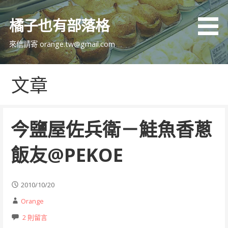
跳
至
橘子也有部落格
主
要
來信請寄 orange.tw@gmail.com
內
容
文章
今鹽屋佐兵衛－鮭魚香蔥
飯友@PEKOE
2010/10/20
Orange
2 則留言