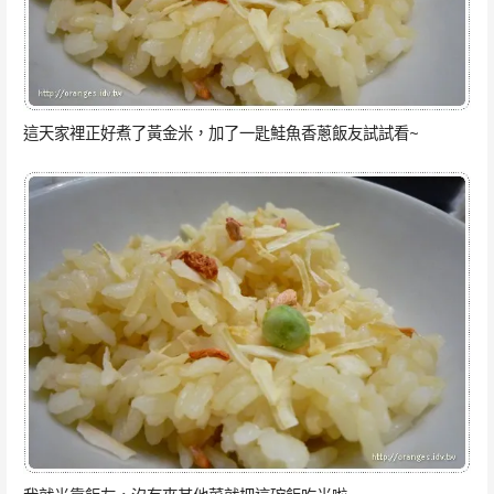
這天家裡正好煮了黃金米，加了一匙鮭魚香蔥飯友試試看~