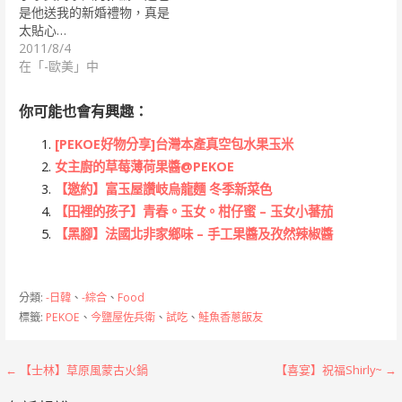
是他送我的新婚禮物，真是
太貼心…
2011/8/4
在「-歐美」中
你可能也會有興趣：
[PEKOE好物分享]台灣本產真空包水果玉米
女主廚的草莓薄荷果醬@PEKOE
【邀約】富玉屋讚岐烏龍麵 冬季新菜色
【田裡的孩子】青春。玉女。柑仔蜜 – 玉女小蕃茄
【黑腳】法國北非家鄉味 – 手工果醬及孜然辣椒醬
分類:
-日韓
、
-綜合
、
Food
標籤:
PEKOE
、
今鹽屋佐兵衛
、
試吃
、
鮭魚香蔥飯友
文
← 【士林】草原風蒙古火鍋
【喜宴】祝福Shirly~ →