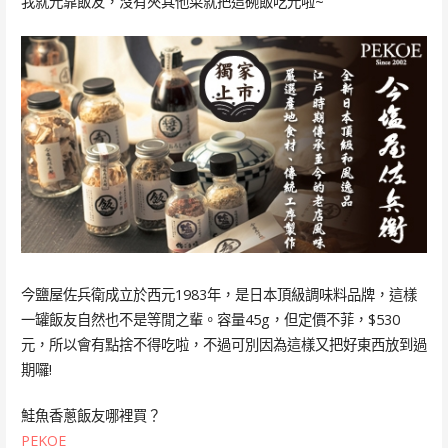
我就光靠飯友，沒有夾其他菜就把這碗飯吃光啦~
今鹽屋佐兵衛成立於西元1983年，是日本頂級調味料品牌，這樣
一罐飯友自然也不是等閒之輩。容量45g，但定價不菲，$530
元，所以會有點捨不得吃啦，不過可別因為這樣又把好東西放到過
期囉!
鮭魚香蔥飯友哪裡買？
PEKOE