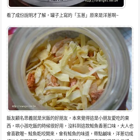
看了成份說明才了解，罐子上寫的「玉蔥」原來是洋蔥啊~
飯友顧名思義就是米飯的好朋友，本來覺得這是小朋友愛吃的東
西，哄小孩吃飯的時候很好用，沒料到這款鮭魚香蔥口味，大人也
會喜歡喔~ 鮭魚乾咬開來，會有鮭魚的味道，帶點鹹味，洋蔥切成