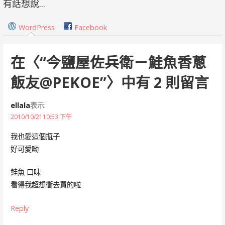
章
有話想說...
導
WordPress
Facebook
覽
在〈
“今鹽屋佐兵衛－鮭魚香蔥
飯友@PEKOE”
〉中有 2 則留言
ellala
表示:
2010/10/2110:53 下午
我也愛這個瓶子
好可愛呦
鮭魚 口味
看得我超想衝去買的啦
Reply