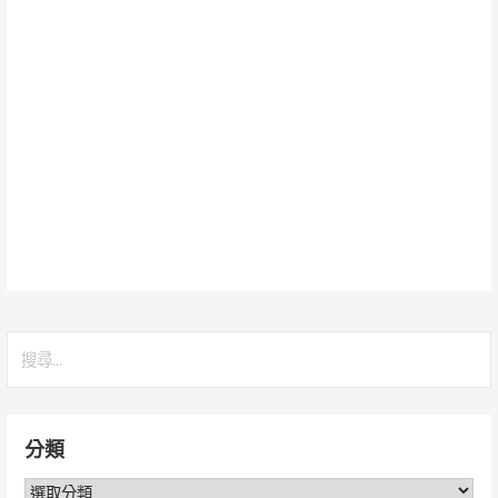
搜
尋
關
鍵
分類
字:
分