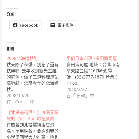
分享：
Facebook
電子郵件
相關
2008北海道秋鮭
平價日本料理~多田壽司屋
秋天除了秋蟹，別忘了還有
多田壽司屋 地址：台北市南
秋鮭喔! 去年收到新光三越
京東路三段216巷6號 電
的鮭魚，做了三道料理還記
話：(02)2777-1870 營業：
憶猶新，怎麼今年的北海道
11:00…
秋…
2010/2/27
2008/10/20
在「-日韓」中
在「Cook」中
【北投麗禧酒店】浪漫又精
緻的 C’est Bon 歐陸餐廳
有機會到北投麗禧酒店泡
湯、享用晚餐，要謝謝我的
小學吳同學大力推薦，這也