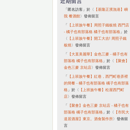
近期留言
「
匿名訪客
」於〈
【基隆正濱漁港】嶼
我 餐酒館
〉發佈留言
「
【上班族午餐】周照子鐵板燒 西門店
- 橘子也有部落格 橘子也有部落格
」於
〈
【上班族午餐】開工大吉! 周照子鐵
板燒
〉發佈留言
「
【大直美麗華】金色三麥 - 橘子也有
部落格 橘子也有部落格
」於〈
【聚會】
金色三麥 京站店
〉發佈留言
「
【上班族午餐】紅巷，西門町巷弄裡
的簡餐 - 橘子也有部落格 橘子也有部落
格
」於〈
【上班族午餐】松屋西門町
店
〉發佈留言
「
【聚會】金色三麥 京站店 - 橘子也有
部落格 橘子也有部落格
」於〈
【市民大
道居酒屋】東京。酒食製作所
〉發佈留
言