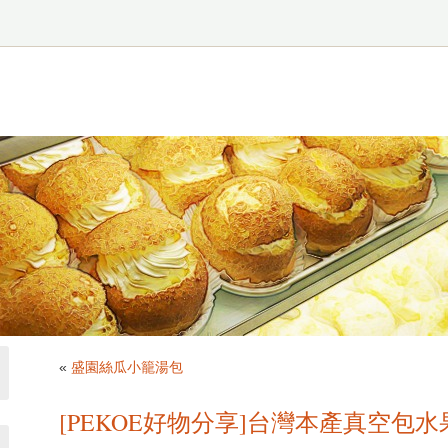
«
盛園絲瓜小籠湯包
[PEKOE好物分享]台灣本產真空包