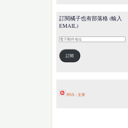
訂閱橘子也有部落格 (輸入
EMAIL)
電
子
郵
訂閱
件
地
址
RSS - 文章