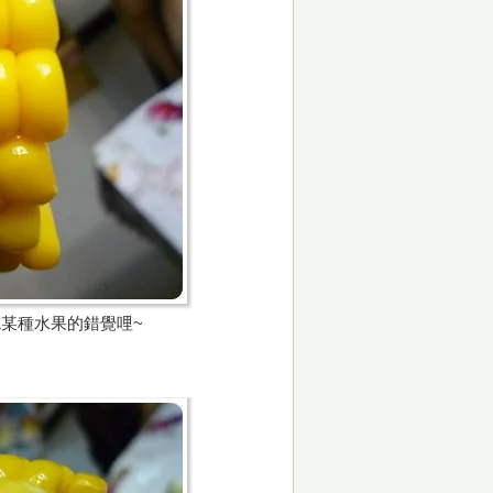
某種水果的錯覺哩~