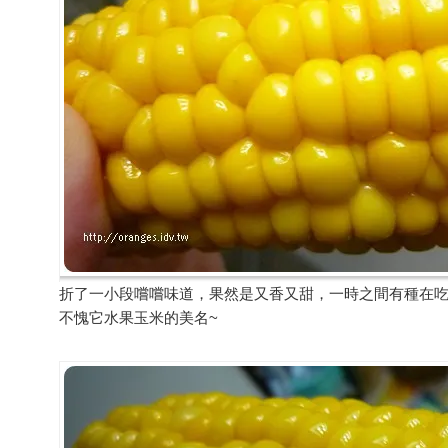
折了一小段嚐嚐味道，果然是又香又甜，一時之間有種在吃
不愧它水果玉米的美名~