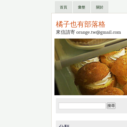
首頁
彙整
關於
橘子也有部落格
來信請寄 orange.tw@gmail.com
搜
尋
關
鍵
分類