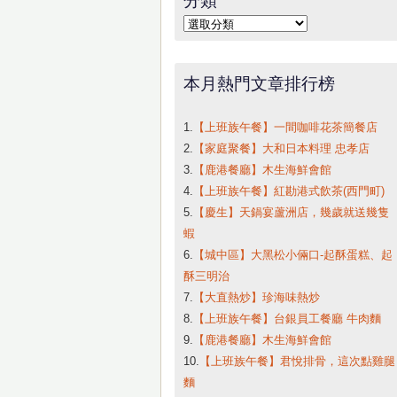
字:
分
類
本月熱門文章排行榜
1.
【上班族午餐】一間咖啡花茶簡餐店
2.
【家庭聚餐】大和日本料理 忠孝店
3.
【鹿港餐廳】木生海鮮會館
4.
【上班族午餐】紅勘港式飲茶(西門町)
5.
【慶生】天鍋宴蘆洲店，幾歲就送幾隻
蝦
6.
【城中區】大黑松小倆口-起酥蛋糕、起
酥三明治
7.
【大直熱炒】珍海味熱炒
8.
【上班族午餐】台銀員工餐廳 牛肉麵
9.
【鹿港餐廳】木生海鮮會館
10.
【上班族午餐】君悅排骨，這次點雞腿
麵