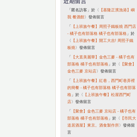
近期留言
「
匿名訪客
」於〈
【基隆正濱漁港】嶼
我 餐酒館
〉發佈留言
「
【上班族午餐】周照子鐵板燒 西門店
- 橘子也有部落格 橘子也有部落格
」於
〈
【上班族午餐】開工大吉! 周照子鐵
板燒
〉發佈留言
「
【大直美麗華】金色三麥 - 橘子也有
部落格 橘子也有部落格
」於〈
【聚會】
金色三麥 京站店
〉發佈留言
「
【上班族午餐】紅巷，西門町巷弄裡
的簡餐 - 橘子也有部落格 橘子也有部落
格
」於〈
【上班族午餐】松屋西門町
店
〉發佈留言
「
【聚會】金色三麥 京站店 - 橘子也有
部落格 橘子也有部落格
」於〈
【市民大
道居酒屋】東京。酒食製作所
〉發佈留
言