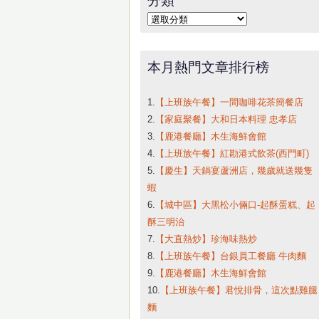
字:
分
類
本月熱門文章排行榜
1.
【上班族午餐】一間咖啡花茶簡餐店
2.
【家庭聚餐】大和日本料理 忠孝店
3.
【鹿港餐廳】木生海鮮會館
4.
【上班族午餐】紅勘港式飲茶(西門町)
5.
【慶生】天鍋宴蘆洲店，幾歲就送幾隻
蝦
6.
【城中區】大黑松小倆口-起酥蛋糕、起
酥三明治
7.
【大直熱炒】珍海味熱炒
8.
【上班族午餐】台銀員工餐廳 牛肉麵
9.
【鹿港餐廳】木生海鮮會館
10.
【上班族午餐】君悅排骨，這次點雞腿
麵