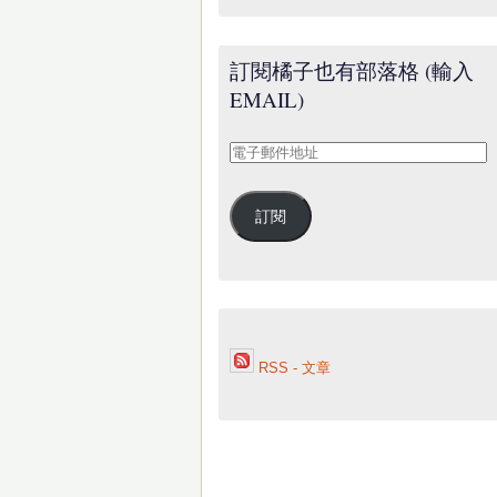
訂閱橘子也有部落格 (輸入
EMAIL)
電
子
郵
訂閱
件
地
址
RSS - 文章