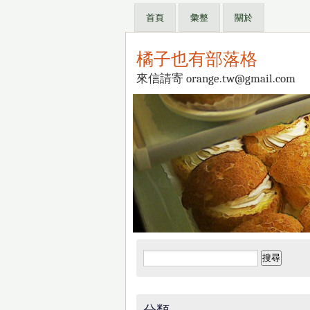
首頁
彙整
關於
橘子也有部落格
來信請寄 orange.tw@gmail.com
搜
尋
關
鍵
分類