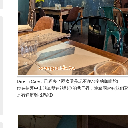
Dine in Cafe，已經去了兩次還是記不住名字的咖啡館!
位在捷運中山站靠雙連站那側的巷子裡，連續兩次姊妹們
是有這麼難找嗎XD