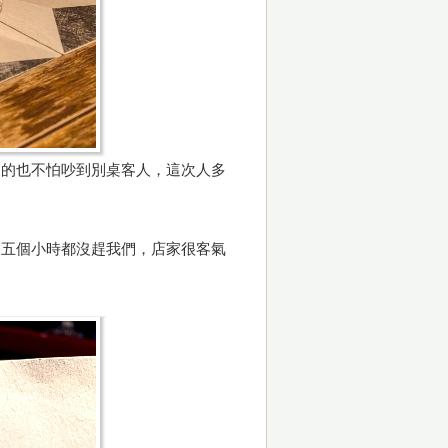
便的也不怕吵到別桌客人，這次人多
四五個小時都沒趕我們，店家很客氣