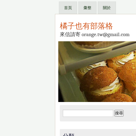
首頁
彙整
關於
橘子也有部落格
來信請寄 orange.tw@gmail.com
搜
尋
關
鍵
分類