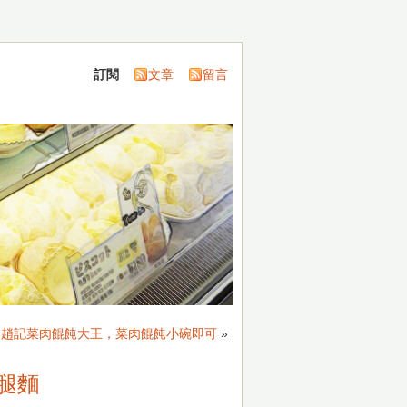
訂閱
文章
留言
】趙記菜肉餛飩大王，菜肉餛飩小碗即可
»
腿麵