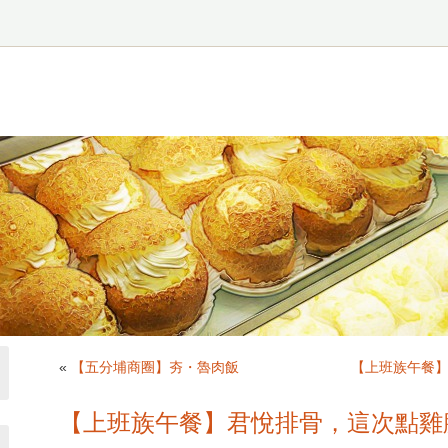
«
【五分埔商圈】夯・魯肉飯
【上班族午餐
【上班族午餐】君悅排骨，這次點雞