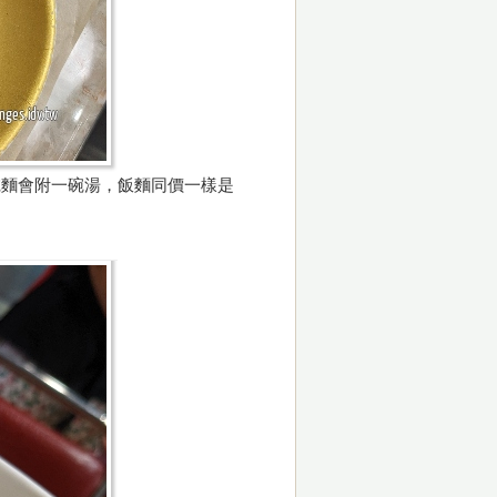
乾麵會附一碗湯，飯麵同價一樣是