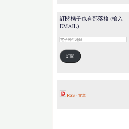
訂閱橘子也有部落格 (輸入
EMAIL)
電
子
郵
訂閱
件
地
址
RSS - 文章