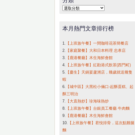
字:
分
類
本月熱門文章排行榜
1.
【上班族午餐】一間咖啡花茶簡餐店
2.
【家庭聚餐】大和日本料理 忠孝店
3.
【鹿港餐廳】木生海鮮會館
4.
【上班族午餐】紅勘港式飲茶(西門町)
5.
【慶生】天鍋宴蘆洲店，幾歲就送幾隻
蝦
6.
【城中區】大黑松小倆口-起酥蛋糕、起
酥三明治
7.
【大直熱炒】珍海味熱炒
8.
【上班族午餐】台銀員工餐廳 牛肉麵
9.
【鹿港餐廳】木生海鮮會館
10.
【上班族午餐】君悅排骨，這次點雞腿
麵