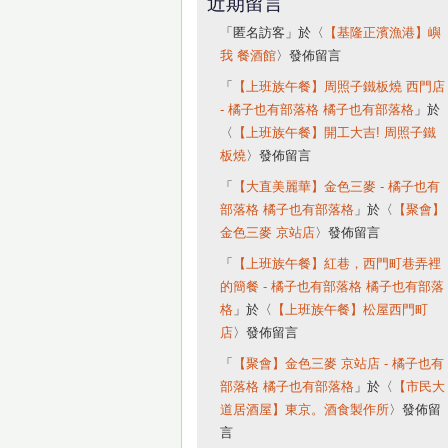
近期留言
「
匿名訪客
」於〈
【基隆正濱漁港】嶼
我 餐酒館
〉發佈留言
「
【上班族午餐】周照子鐵板燒 西門店
- 橘子也有部落格 橘子也有部落格
」於
〈
【上班族午餐】開工大吉! 周照子鐵
板燒
〉發佈留言
「
【大直美麗華】金色三麥 - 橘子也有
部落格 橘子也有部落格
」於〈
【聚會】
金色三麥 京站店
〉發佈留言
「
【上班族午餐】紅巷，西門町巷弄裡
的簡餐 - 橘子也有部落格 橘子也有部落
格
」於〈
【上班族午餐】松屋西門町
店
〉發佈留言
「
【聚會】金色三麥 京站店 - 橘子也有
部落格 橘子也有部落格
」於〈
【市民大
道居酒屋】東京。酒食製作所
〉發佈留
言