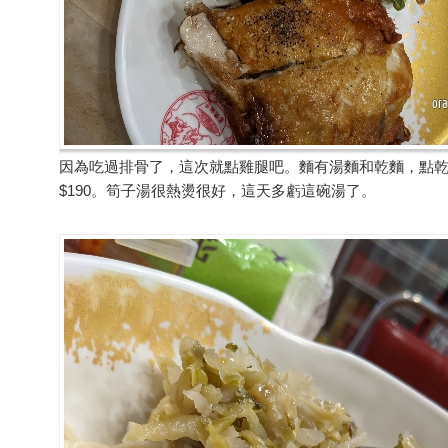
因為吃過排骨了，這次就點雞腿吧。麵有湯麵和乾麵，點
$190。筍子湯很熱燙很好，這天多虧這碗湯了。