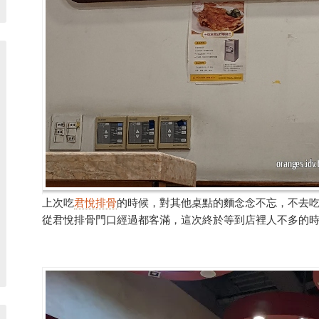
上次吃
君悅排骨
的時候，對其他桌點的麵念念不忘，不去
從君悅排骨門口經過都客滿，這次終於等到店裡人不多的