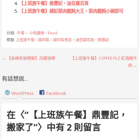
【上班族午餐】鼎豐記，油豆腐百頁
【上班族午餐】趙記菜肉餛飩大王，菜肉餛飩小碗即可
分類:
-午餐
、
-小吃麵食
、
Food
標籤:
上班族午餐
、
城中區
、
城中區老店
、
油豆腐百頁
、
鼎豐記
文
← 【赤峰街咖啡館】月霞咖啡
【上班族午餐】COFFEE PLZ 紅酒燉牛
肉 →
章
有話想說...
導
覽
WordPress
Facebook
在〈
“【上班族午餐】鼎豐記，
搬家了”
〉中有 2 則留言