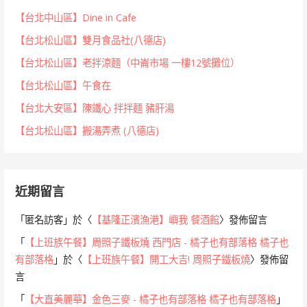
【台北中山區】Dine in Cafe
【台北松山區】雙月食品社(八德店)
【台北松山區】老拌涼麵（中崙市場 一樓12號攤位）
【台北松山區】午食在
【台北大安區】陳鐵心 拌拌麵 豬肝湯
【台北松山區】搬湯弄煮 (八德店)
近期留言
「
匿名訪客
」於〈
【基隆正濱漁港】嶼我 餐酒館
〉發佈留言
「
【上班族午餐】周照子鐵板燒 西門店 - 橘子也有部落格 橘子也
有部落格
」於〈
【上班族午餐】開工大吉! 周照子鐵板燒
〉發佈留
言
「
【大直美麗華】金色三麥 - 橘子也有部落格 橘子也有部落格
」