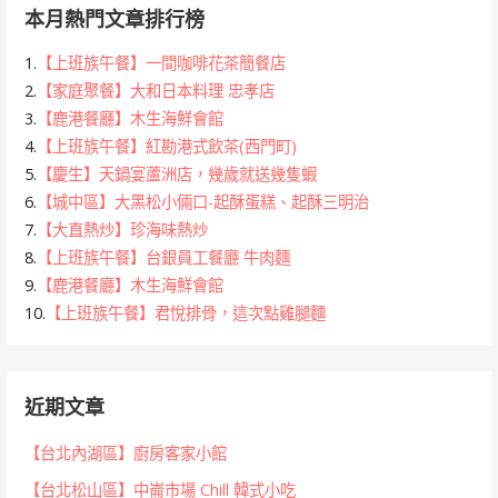
本月熱門文章排行榜
1.
【上班族午餐】一間咖啡花茶簡餐店
2.
【家庭聚餐】大和日本料理 忠孝店
3.
【鹿港餐廳】木生海鮮會館
4.
【上班族午餐】紅勘港式飲茶(西門町)
5.
【慶生】天鍋宴蘆洲店，幾歲就送幾隻蝦
6.
【城中區】大黑松小倆口-起酥蛋糕、起酥三明治
7.
【大直熱炒】珍海味熱炒
8.
【上班族午餐】台銀員工餐廳 牛肉麵
9.
【鹿港餐廳】木生海鮮會館
10.
【上班族午餐】君悅排骨，這次點雞腿麵
近期文章
【台北內湖區】廚房客家小館
【台北松山區】中崙市場 Chill 韓式小吃