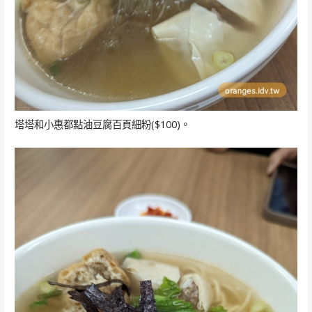
塔塔和小惠都點油豆腐百頁細粉($100)。