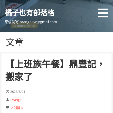
跳
至
橘子也有部落格
主
要
來信請寄 orange.tw@gmail.com
內
容
文章
【上班族午餐】鼎豐記，
搬家了
2023/6/21
Orange
2 則留言