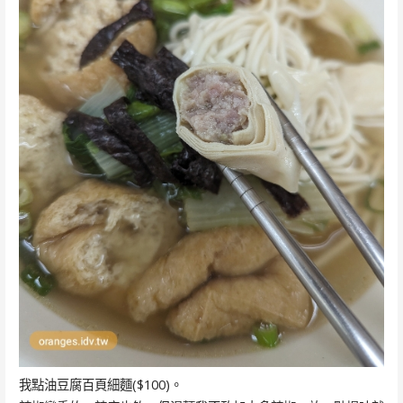
我點油豆腐百頁細麵($100)。