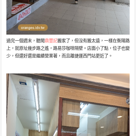
過完一個週末，聽聞
鼎豐記
搬家了，但沒有搬太遠，一樣在衡陽路
上，就原址幾步路之遙，路易莎咖啡隔壁。店面小了點，位子也變
少，但還好還是繼續營業著，而且離捷運西門站更近了。