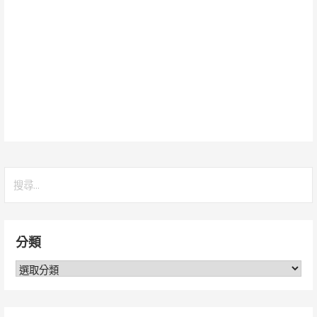
搜
尋
關
鍵
分類
字:
分
類