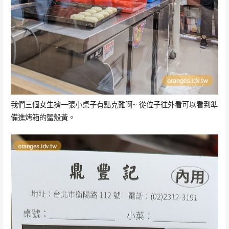
我們三個女生擠一張小桌子有點克難啊~ 從位子往外看可以看到準
備進烤箱的蟹殼黃。