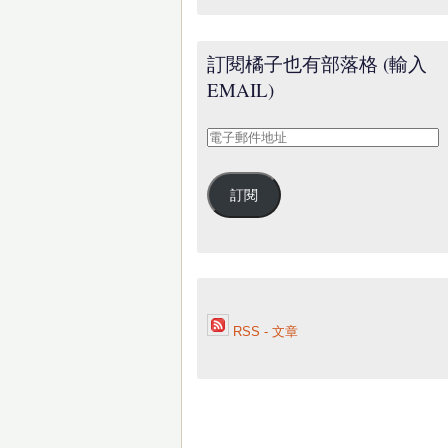
訂閱橘子也有部落格 (輸入
EMAIL)
電
子
郵
訂閱
件
地
址
RSS - 文章