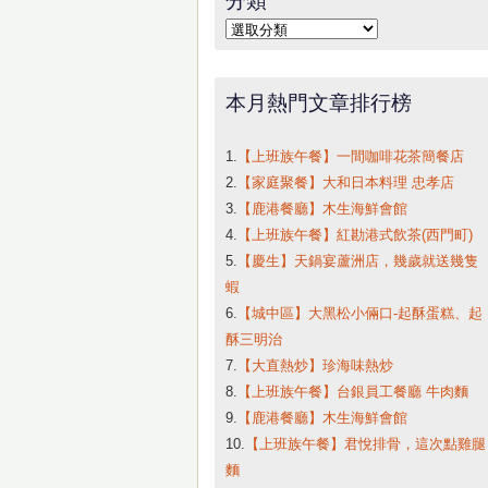
字:
分
類
本月熱門文章排行榜
1.
【上班族午餐】一間咖啡花茶簡餐店
2.
【家庭聚餐】大和日本料理 忠孝店
3.
【鹿港餐廳】木生海鮮會館
4.
【上班族午餐】紅勘港式飲茶(西門町)
5.
【慶生】天鍋宴蘆洲店，幾歲就送幾隻
蝦
6.
【城中區】大黑松小倆口-起酥蛋糕、起
酥三明治
7.
【大直熱炒】珍海味熱炒
8.
【上班族午餐】台銀員工餐廳 牛肉麵
9.
【鹿港餐廳】木生海鮮會館
10.
【上班族午餐】君悅排骨，這次點雞腿
麵