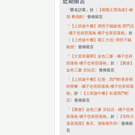
近期留言
「
匿名訪客
」於〈
【基隆正濱漁港】嶼
我 餐酒館
〉發佈留言
「
【上班族午餐】周照子鐵板燒 西門店
- 橘子也有部落格 橘子也有部落格
」於
〈
【上班族午餐】開工大吉! 周照子鐵
板燒
〉發佈留言
「
【大直美麗華】金色三麥 - 橘子也有
部落格 橘子也有部落格
」於〈
【聚會】
金色三麥 京站店
〉發佈留言
「
【上班族午餐】紅巷，西門町巷弄裡
的簡餐 - 橘子也有部落格 橘子也有部落
格
」於〈
【上班族午餐】松屋西門町
店
〉發佈留言
「
【聚會】金色三麥 京站店 - 橘子也有
部落格 橘子也有部落格
」於〈
【市民大
道居酒屋】東京。酒食製作所
〉發佈留
言