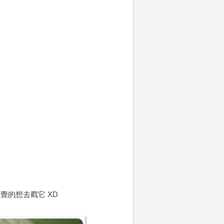
覺的想去戳它 XD