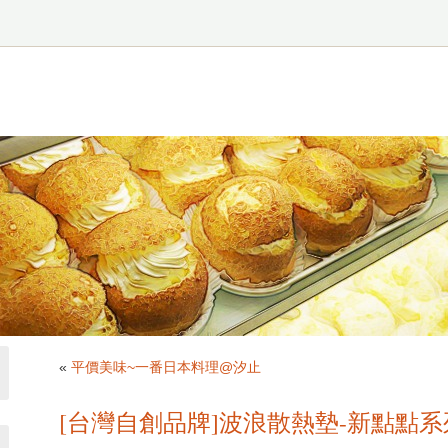
«
平價美味~一番日本料理@汐止
[台灣自創品牌]波浪散熱墊-新點點系