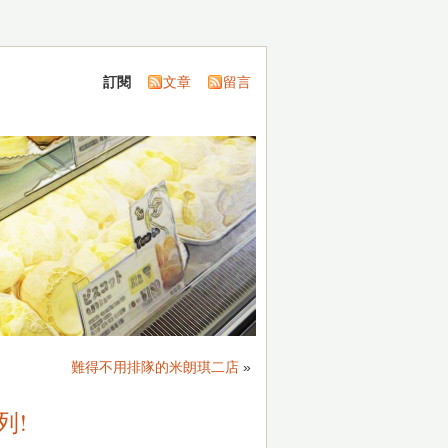
訂閱
文章
留言
難得不用排隊的米朗琪二店
»
列!