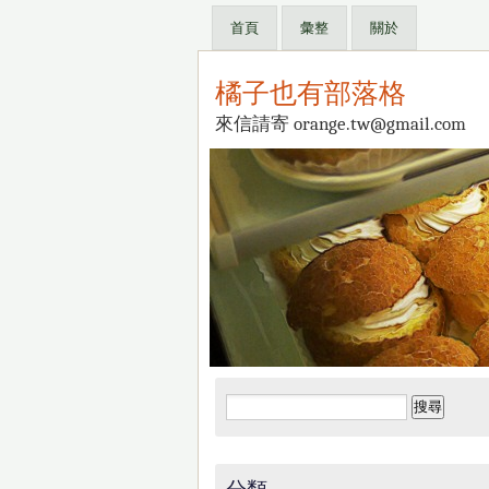
首頁
彙整
關於
橘子也有部落格
來信請寄 orange.tw@gmail.com
搜
尋
關
鍵
分類