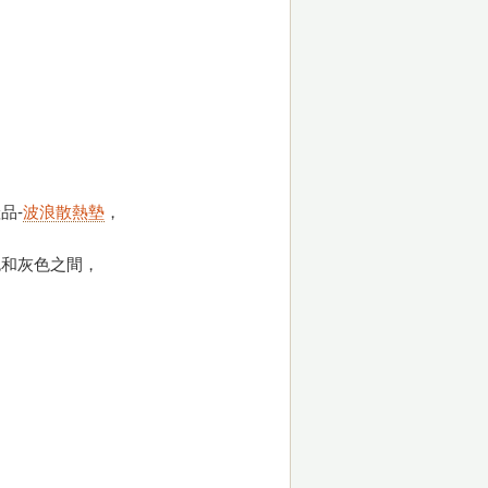
品-
波浪散熱墊
，
色和灰色之間，