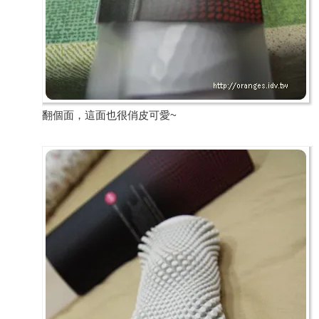
翻個面，這面也很俏皮可愛~