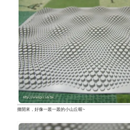
攤開來，好像一叢一叢的小山丘喔~