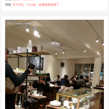
標籤:
天下文化
、
小川糸
、
這樣就很幸福了