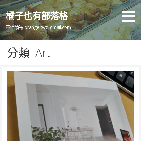
跳
至
橘子也有部落格
主
要
來信請寄 orange.tw@gmail.com
內
容
分類: Art