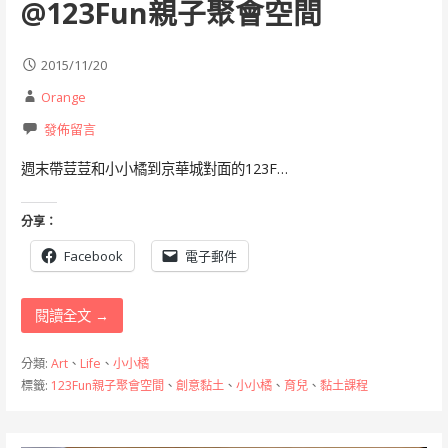
@123Fun親子聚會空間
2015/11/20
Orange
發佈留言
週末帶荳荳和小小橘到京華城對面的123F…
分享：
Facebook
電子郵件
閱讀全文 →
分類:
Art
、
Life
、
小小橘
標籤:
123Fun親子聚會空間
、
創意黏土
、
小小橘
、
育兒
、
黏土課程