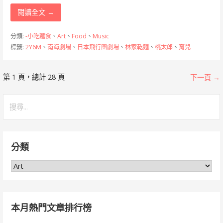
閱讀全文 →
分類:
-小吃麵食
、
Art
、
Food
、
Music
標籤:
2Y6M
、
南海劇場
、
日本飛行團劇場
、
林家乾麵
、
桃太郎
、
育兒
[文
第 1 頁，總計 28 頁
下一頁 →
章]
搜
尋
導
關
覽
鍵
分類
字:
分
類
本月熱門文章排行榜