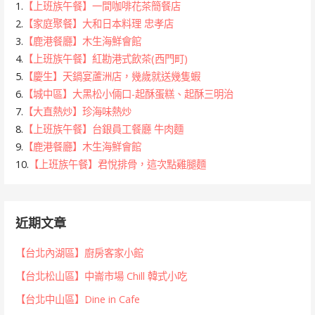
1.
【上班族午餐】一間咖啡花茶簡餐店
2.
【家庭聚餐】大和日本料理 忠孝店
3.
【鹿港餐廳】木生海鮮會館
4.
【上班族午餐】紅勘港式飲茶(西門町)
5.
【慶生】天鍋宴蘆洲店，幾歲就送幾隻蝦
6.
【城中區】大黑松小倆口-起酥蛋糕、起酥三明治
7.
【大直熱炒】珍海味熱炒
8.
【上班族午餐】台銀員工餐廳 牛肉麵
9.
【鹿港餐廳】木生海鮮會館
10.
【上班族午餐】君悅排骨，這次點雞腿麵
近期文章
【台北內湖區】廚房客家小館
【台北松山區】中崙市場 Chill 韓式小吃
【台北中山區】Dine in Cafe