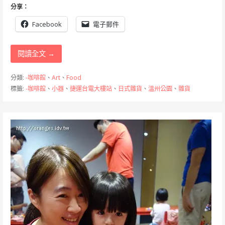
分享：
Facebook
電子郵件
閱讀全文 →
分類:
-咖啡館
、
Art
、
Food
標籤:
-咖啡館
、
小器
、
捷運台電大樓站
、
日式雜貨
、
溫州公園
、
雜貨