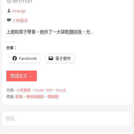
2011/11/27
Orange
5 則留言
上週和葉子聚餐，她拎了一大袋乾麵送我，光…
分享：
Facebook
電子郵件
閱讀全文 →
分類:
-小吃麵食
、
Cook
、
DIY
、
Food
標籤:
乾麵
、
傳統味麵館
、
關廟麵
搜
尋
關