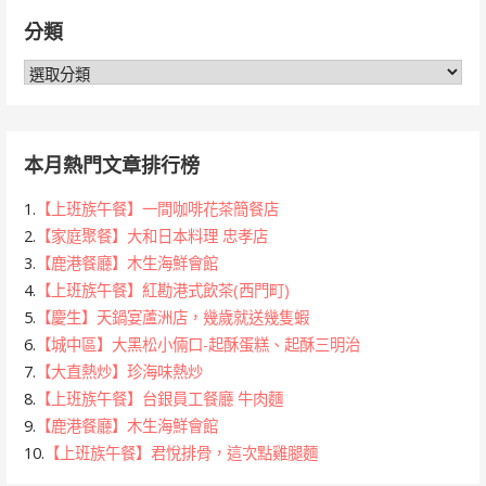
鍵
分類
字:
分
類
本月熱門文章排行榜
1.
【上班族午餐】一間咖啡花茶簡餐店
2.
【家庭聚餐】大和日本料理 忠孝店
3.
【鹿港餐廳】木生海鮮會館
4.
【上班族午餐】紅勘港式飲茶(西門町)
5.
【慶生】天鍋宴蘆洲店，幾歲就送幾隻蝦
6.
【城中區】大黑松小倆口-起酥蛋糕、起酥三明治
7.
【大直熱炒】珍海味熱炒
8.
【上班族午餐】台銀員工餐廳 牛肉麵
9.
【鹿港餐廳】木生海鮮會館
10.
【上班族午餐】君悅排骨，這次點雞腿麵