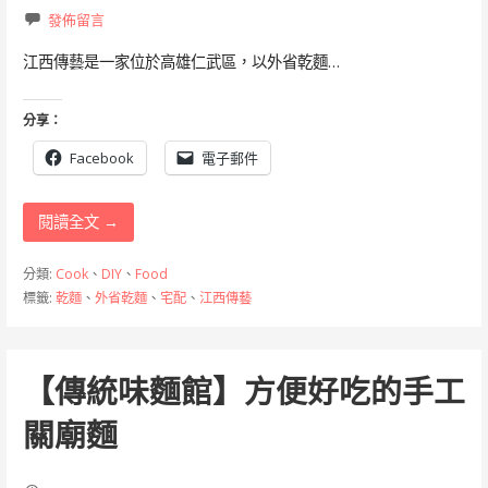
發佈留言
江西傳藝是一家位於高雄仁武區，以外省乾麵…
分享：
Facebook
電子郵件
閱讀全文 →
分類:
Cook
、
DIY
、
Food
標籤:
乾麵
、
外省乾麵
、
宅配
、
江西傳藝
【傳統味麵館】方便好吃的手工
關廟麵