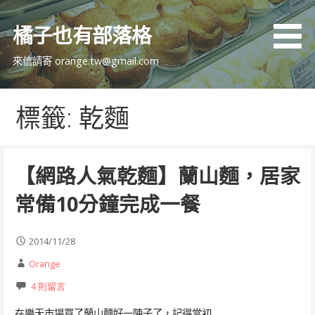
跳
至
橘子也有部落格
主
要
來信請寄 orange.tw@gmail.com
內
容
標籤: 乾麵
【網路人氣乾麵】蘭山麵，居家
常備10分鐘完成一餐
2014/11/28
Orange
4 則留言
在樂天市場買了蘭山麵好一陣子了，記得當初…