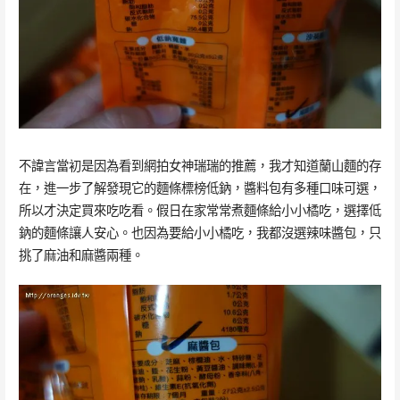
不諱言當初是因為看到網拍女神瑞瑞的推薦，我才知道蘭山麵的存
在，進一步了解發現它的麵條標榜低鈉，醬料包有多種口味可選，
所以才決定買來吃吃看。假日在家常常煮麵條給小小橘吃，選擇低
鈉的麵條讓人安心。也因為要給小小橘吃，我都沒選辣味醬包，只
挑了麻油和麻醬兩種。