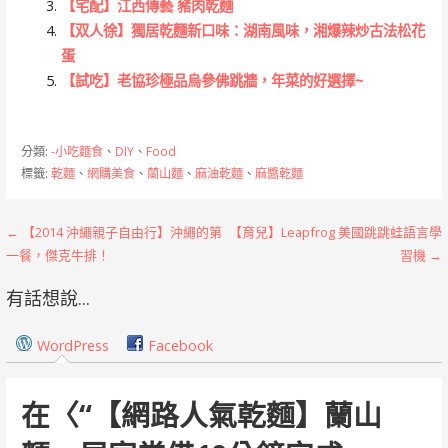
【宅配】江西傳藝 豬肉乾麵
【双人徐】獨居乾麵新口味：湖南風味，湘爆辣炒古法松花
蛋
【試吃】老協珍極品烏參佛跳牆，年菜的好選擇~
分類:
-小吃麵食
、
DIY
、
Food
標籤:
乾麵
、
網購美食
、
蘭山麵
、
麻油乾麵
、
麻醬乾麵
文
← 【2014 沖繩親子自由行】沖繩的第
【育兒】Leapfrog 美國跳跳蛙語言學
一餐，傑克牛排！
習機 →
章
有話想說...
導
覽
WordPress
Facebook
在〈
“【網路人氣乾麵】蘭山