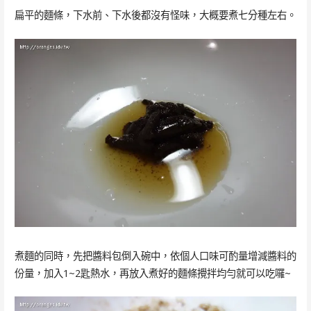
扁平的麵條，下水前、下水後都沒有怪味，大概要煮七分種左右。
煮麵的同時，先把醬料包倒入碗中，依個人口味可酌量增減醬料的
份量，加入1~2匙熱水，再放入煮好的麵條攪拌均勻就可以吃囉~