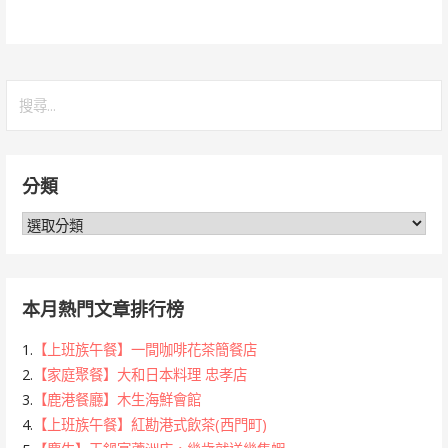
搜
尋
關
鍵
分類
字:
分
類
本月熱門文章排行榜
1.
【上班族午餐】一間咖啡花茶簡餐店
2.
【家庭聚餐】大和日本料理 忠孝店
3.
【鹿港餐廳】木生海鮮會館
4.
【上班族午餐】紅勘港式飲茶(西門町)