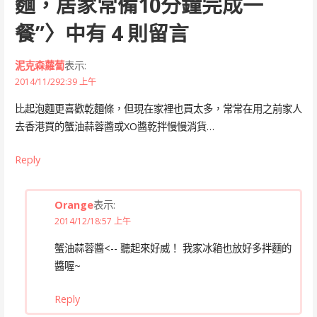
麵，居家常備10分鐘完成一
餐”
〉中有 4 則留言
泥克森蘿蔔
表示:
2014/11/292:39 上午
比起泡麵更喜歡乾麵條，但現在家裡也買太多，常常在用之前家人
去香港買的蟹油蒜蓉醬或XO醬乾拌慢慢消貨…
Reply
Orange
表示:
2014/12/18:57 上午
蟹油蒜蓉醬<-- 聽起來好威！ 我家冰箱也放好多拌麵的
醬喔~
Reply