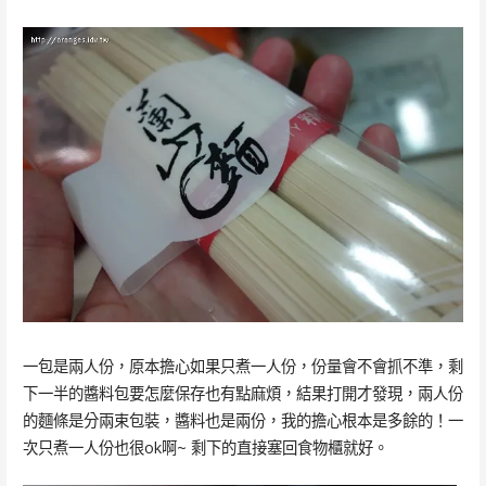
一包是兩人份，原本擔心如果只煮一人份，份量會不會抓不準，剩
下一半的醬料包要怎麼保存也有點麻煩，結果打開才發現，兩人份
的麵條是分兩束包裝，醬料也是兩份，我的擔心根本是多餘的！一
次只煮一人份也很ok啊~ 剩下的直接塞回食物櫃就好。