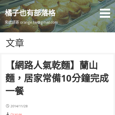
跳
至
橘子也有部落格
主
要
來信請寄 orange.tw@gmail.com
內
容
文章
【網路人氣乾麵】蘭山
麵，居家常備10分鐘完成
一餐
2014/11/28
Orange