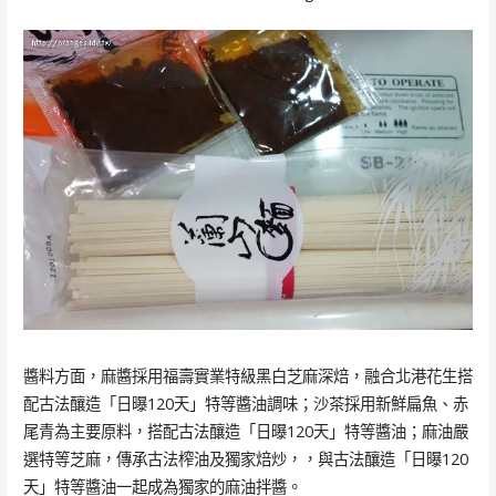
醬料方面，麻醬採用福壽實業特級黑白芝麻深焙，融合北港花生搭
配古法釀造「日曝120天」特等醬油調味；沙茶採用新鮮扁魚、赤
尾青為主要原料，搭配古法釀造「日曝120天」特等醬油；麻油嚴
選特等芝麻，傳承古法榨油及獨家焙炒，，與古法釀造「日曝120
天」特等醬油一起成為獨家的麻油拌醬。