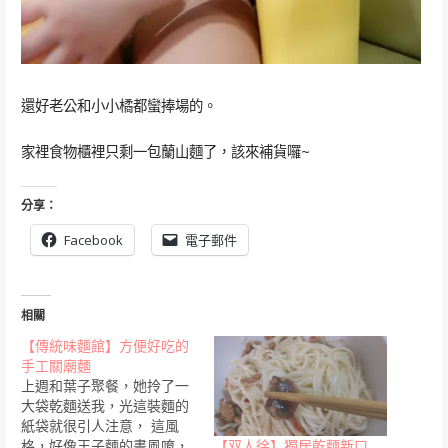
還好老公和小小橘都蠻捧場的。
家裡食物櫃裡只剩一包蘭山麵了，該來補貨囉~
分享：
Facebook
電子郵件
相關
【傳統味麵館】方便好吃的
手工關廟麵
上週和葉子聚餐，她拎了一
大袋乾麵送我，光這裝麵的
紙袋就很引人注意， 這風
【双人徐】獨居乾麵新口
格，好像王子麵的畫風唷，