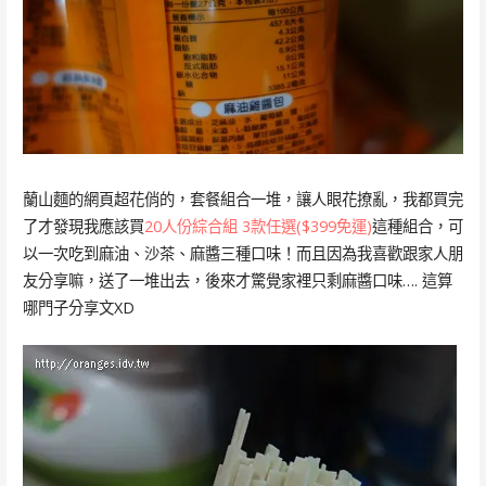
蘭山麵的網頁超花俏的，套餐組合一堆，讓人眼花撩亂，我都買完
了才發現我應該買
20人份綜合組 3款任選($399免運)
這種組合，可
以一次吃到麻油、沙茶、麻醬三種口味！而且因為我喜歡跟家人朋
友分享嘛，送了一堆出去，後來才驚覺家裡只剩麻醬口味…. 這算
哪門子分享文XD