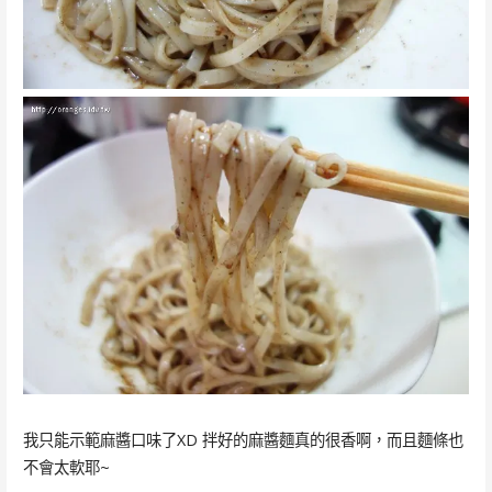
我只能示範麻醬口味了XD 拌好的麻醬麵真的很香啊，而且麵條也
不會太軟耶~