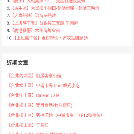
5.
【慶生】天鍋宴蘆洲店，幾歲就送幾隻蝦
6.
【城中區】大黑松小倆口-起酥蛋糕、起酥三明治
7.
【大直熱炒】珍海味熱炒
8.
【上班族午餐】台銀員工餐廳 牛肉麵
9.
【鹿港餐廳】木生海鮮會館
10.
【上班族午餐】君悅排骨，這次點雞腿麵
近期文章
【台北內湖區】廚房客家小館
【台北松山區】中崙市場 Chill 韓式小吃
【台北中山區】Dine in Cafe
【台北松山區】雙月食品社(八德店)
【台北松山區】老拌涼麵（中崙市場 一樓12號攤位）
【台北松山區】午食在