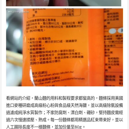
看網站的介紹，蘭山麵的用料和製程要求都蠻高的，麵條採用美國
進口麥種研磨成高級粉心粉與食品級天然海鹽，並以高級除氯設備
過濾成純淨水質製作；不家防腐劑、漂白劑、硼砂，堅持麵皮需經
過六次慢速揉壓、熟成。每一份麵條都用精選品紅束帶束好，並以
人工踢除長度不一樣麵條，並加份量至80g。