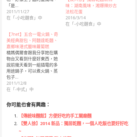
味：湖南風味，湘爆辣炒古
「是…
法松花蛋
2011/11/27
2016/3/14
在「-小吃麵食」中
在「-小吃麵食」中
【7net】五合一電火鍋、奇
美經典甜包、阿麵達乾麵、
嘉鄉味港式臘味蘿蔔糕
橘媽偶爾會跟我分享她在購
物台又看到什麼好東西，她
說前幾天看到一組插電的多
用途鍋子，可以煮火鍋、蒸
包子…
2011/12/8
在「-中式」中
你可能也會有興趣：
【傳統味麵館】方便好吃的手工關廟麵
【雙人徐】2014 新品：獨居乾麵，一個人吃飯也要好好吃
~