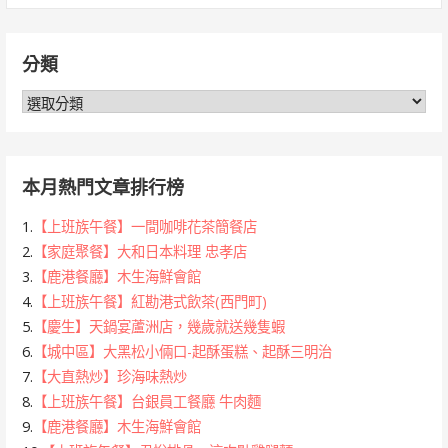
關
鍵
分類
字:
分
類
本月熱門文章排行榜
1.
【上班族午餐】一間咖啡花茶簡餐店
2.
【家庭聚餐】大和日本料理 忠孝店
3.
【鹿港餐廳】木生海鮮會館
4.
【上班族午餐】紅勘港式飲茶(西門町)
5.
【慶生】天鍋宴蘆洲店，幾歲就送幾隻蝦
6.
【城中區】大黑松小倆口-起酥蛋糕、起酥三明治
7.
【大直熱炒】珍海味熱炒
8.
【上班族午餐】台銀員工餐廳 牛肉麵
9.
【鹿港餐廳】木生海鮮會館