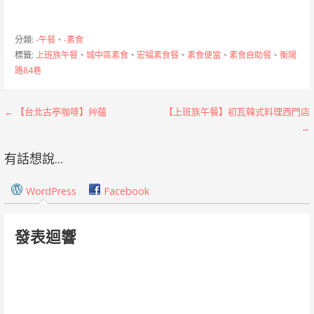
分類:
-午餐
、
-素食
標籤:
上班族午餐
、
城中區素食
、
宏福素食餐
、
素食便當
、
素食自助餐
、
衡陽
路84巷
文
← 【台北古亭咖啡】艸蘊
【上班族午餐】初瓦韓式料理西門店
→
章
有話想說...
導
覽
WordPress
Facebook
發表迴響