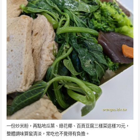
一份炒米粉，再點地瓜葉、綠花椰、百頁豆腐三樣菜這樣70元，
整體調味算蠻清淡，常吃也不覺得有負擔。