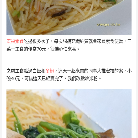
宏福素食
吃過很多次了，每次想補充纖維質就會來買素食便當，三
菜一主食的便當70元，很佛心價來著。
之前主食點過白飯和
冬粉
，這天一起來買的同事大推宏福的粥，小
碗40元，可惜這天已經賣完了，我們改點炒米粉。