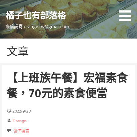
跳
至
橘子也有部落格
主
要
來信請寄 orange.tw@gmail.com
內
容
文章
【上班族午餐】宏福素食
餐，70元的素食便當
2022/9/28
Orange
發佈留言