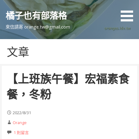
跳
至
橘子也有部落格
主
要
來信請寄 orange.tw@gmail.com
內
容
文章
【上班族午餐】宏福素食
餐，冬粉
2022/8/31
Orange
1 則留言