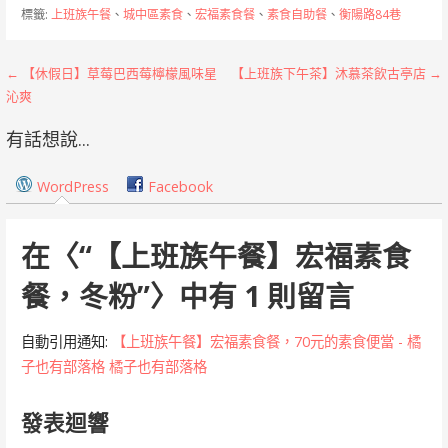
標籤:
上班族午餐
、
城中區素食
、
宏福素食餐
、
素食自助餐
、
衡陽路84巷
文
← 【休假日】草莓巴西莓檸檬風味星
【上班族下午茶】沐慕茶飲古亭店 →
沁爽
章
有話想說...
導
覽
WordPress
Facebook
在〈
“【上班族午餐】宏福素食
餐，冬粉”
〉中有 1 則留言
自動引用通知:
【上班族午餐】宏福素食餐，70元的素食便當 - 橘
子也有部落格 橘子也有部落格
發表迴響