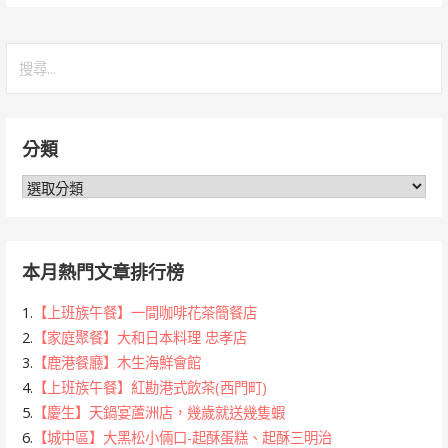
搜
尋
關
鍵
分類
字:
分
類
本月熱門文章排行榜
1.
【上班族午餐】一間咖啡花茶簡餐店
2.
【家庭聚餐】大和日本料理 忠孝店
3.
【鹿港餐廳】木生海鮮會館
4.
【上班族午餐】紅勘港式飲茶(西門町)
5.
【慶生】天鍋宴蘆洲店，幾歲就送幾隻蝦
6.
【城中區】大黑松小倆口-起酥蛋糕、起酥三明治