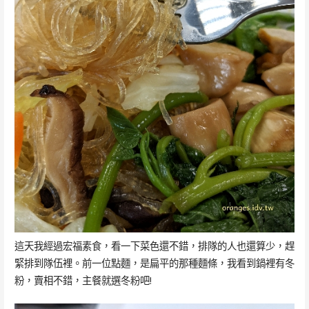
這天我經過宏福素食，看一下菜色還不錯，排隊的人也還算少，趕
緊排到隊伍裡。前一位點麵，是扁平的那種麵條，我看到鍋裡有冬
粉，賣相不錯，主餐就選冬粉吧!