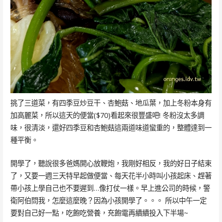
挑了三道菜，有四季豆炒豆干、杏鮑菇、地瓜葉，加上冬粉本身有
加高麗菜，所以這天的便當($70)看起來很豐盛吧! 冬粉沒太多調
味，很清淡，還好四季豆和杏鮑菇這兩道味道蠻重的，整體達到一
種平衡。
開學了，聽說很多爸媽開心放鞭炮，我剛好相反，我的好日子結束
了，又要一週三天特早起做便當、每天花半小時叫小孩起床、趕著
帶小孩上學自己也不要遲到…像打仗一樣。早上進公司的時候，警
衛阿伯問我，怎麼這麼晚？因為小孩開學了。。。 所以中午一定
要對自己好一點，吃飽吃營養，充飽電再續續投入下半場~