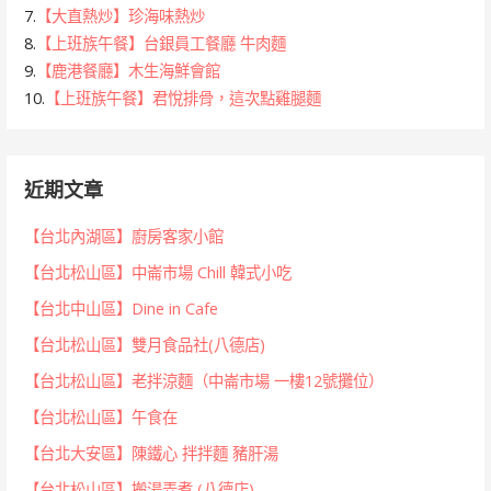
7.
【大直熱炒】珍海味熱炒
8.
【上班族午餐】台銀員工餐廳 牛肉麵
9.
【鹿港餐廳】木生海鮮會館
10.
【上班族午餐】君悅排骨，這次點雞腿麵
近期文章
【台北內湖區】廚房客家小館
【台北松山區】中崙市場 Chill 韓式小吃
【台北中山區】Dine in Cafe
【台北松山區】雙月食品社(八德店)
【台北松山區】老拌涼麵（中崙市場 一樓12號攤位）
【台北松山區】午食在
【台北大安區】陳鐵心 拌拌麵 豬肝湯
【台北松山區】搬湯弄煮 (八德店)