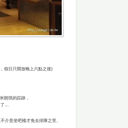
約，假日只開放晚上六點之後)
現米朗琪的踪跡，
去了…
人不介意坐吧檯才免去排隊之苦。