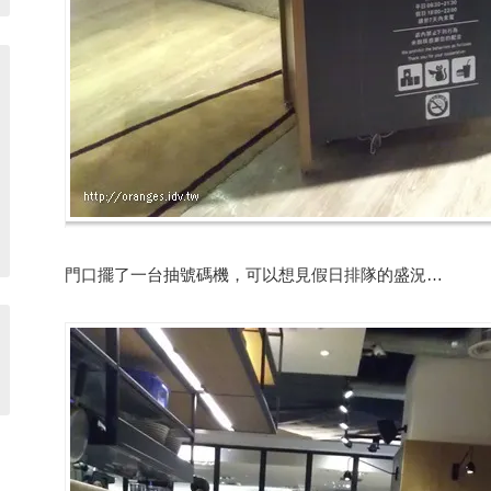
門口擺了一台抽號碼機，可以想見假日排隊的盛況…