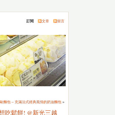
訂閱
文章
留言
歐麵包 – 充滿法式經典風情的奶油麵包
»
吃鬆餅! @新光三越