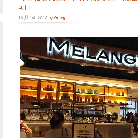
A11
10 月 1st, 2013 by
Orange