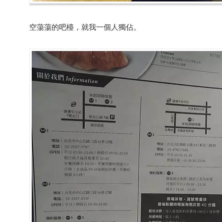
空蕩蕩的吧檯，就我一個人獨佔。