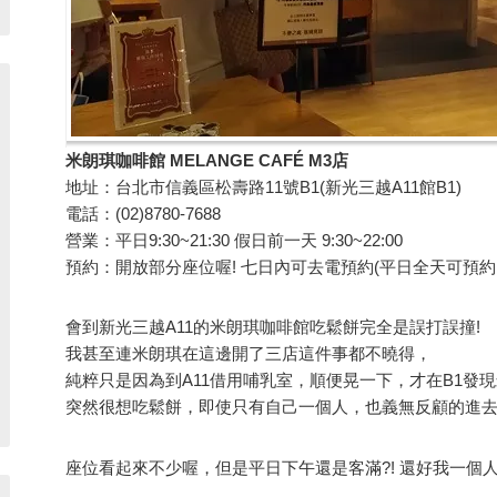
米朗琪咖啡館 MELANGE CAFÉ M3店
地址：台北市信義區松壽路11號B1(新光三越A11館B1)
電話：(02)8780-7688
營業：平日9:30~21:30 假日前一天 9:30~22:00
預約：開放部分座位喔! 七日內可去電預約(平日全天可預
會到新光三越A11的米朗琪咖啡館吃鬆餅完全是誤打誤撞!
我甚至連米朗琪在這邊開了三店這件事都不曉得，
純粹只是因為到A11借用哺乳室，順便晃一下，才在B1發
突然很想吃鬆餅，即使只有自己一個人，也義無反顧的進
座位看起來不少喔，但是平日下午還是客滿?! 還好我一個