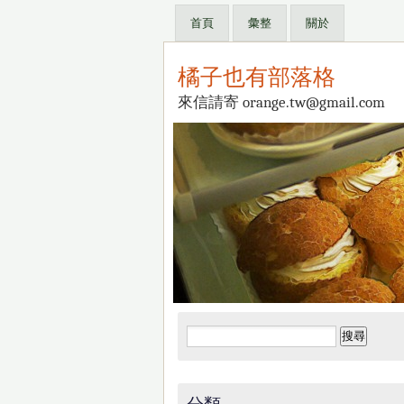
首頁
彙整
關於
橘子也有部落格
來信請寄 orange.tw@gmail.com
搜
尋
關
鍵
分類