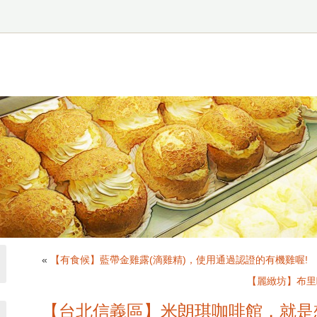
«
【有食候】藍帶金雞露(滴雞精)，使用通過認證的有機雞喔!
【麗緻坊】布里
【台北信義區】米朗琪咖啡館，就是想