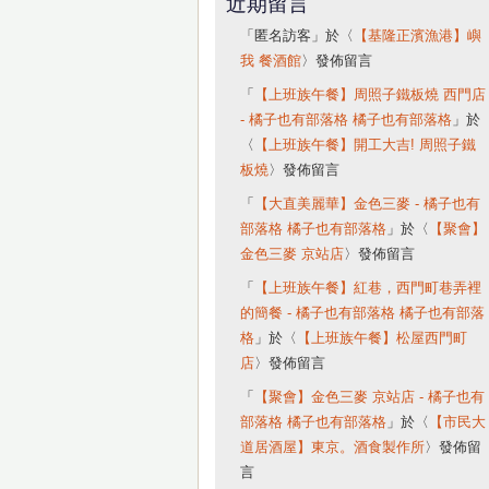
近期留言
「
匿名訪客
」於〈
【基隆正濱漁港】嶼
我 餐酒館
〉發佈留言
「
【上班族午餐】周照子鐵板燒 西門店
- 橘子也有部落格 橘子也有部落格
」於
〈
【上班族午餐】開工大吉! 周照子鐵
板燒
〉發佈留言
「
【大直美麗華】金色三麥 - 橘子也有
部落格 橘子也有部落格
」於〈
【聚會】
金色三麥 京站店
〉發佈留言
「
【上班族午餐】紅巷，西門町巷弄裡
的簡餐 - 橘子也有部落格 橘子也有部落
格
」於〈
【上班族午餐】松屋西門町
店
〉發佈留言
「
【聚會】金色三麥 京站店 - 橘子也有
部落格 橘子也有部落格
」於〈
【市民大
道居酒屋】東京。酒食製作所
〉發佈留
言