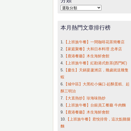
字:
分
類
本月熱門文章排行榜
1.
【上班族午餐】一間咖啡花茶簡餐店
2.
【家庭聚餐】大和日本料理 忠孝店
3.
【鹿港餐廳】木生海鮮會館
4.
【上班族午餐】紅勘港式飲茶(西門町)
5.
【慶生】天鍋宴蘆洲店，幾歲就送幾隻
蝦
6.
【城中區】大黑松小倆口-起酥蛋糕、起
酥三明治
7.
【大直熱炒】珍海味熱炒
8.
【上班族午餐】台銀員工餐廳 牛肉麵
9.
【鹿港餐廳】木生海鮮會館
10.
【上班族午餐】君悅排骨，這次點雞腿
麵