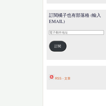
訂閱橘子也有部落格 (輸入
EMAIL)
電
子
郵
訂閱
件
地
址
RSS - 文章