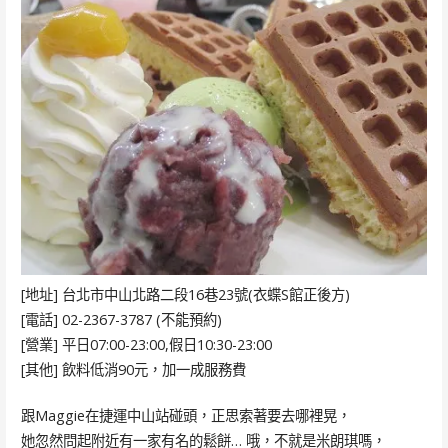
[地址] 台北市中山北路二段16巷23號(衣蝶S館正後方)
[電話] 02-2367-3787 (不能預約)
[營業] 平日07:00-23:00,假日10:30-23:00
[其他] 飲料低消90元，加一成服務費
跟Maggie在捷運中山站碰頭，正思索著要去哪裡晃，
她忽然問起附近有一家有名的鬆餅… 哦，不就是米朗琪嗎，