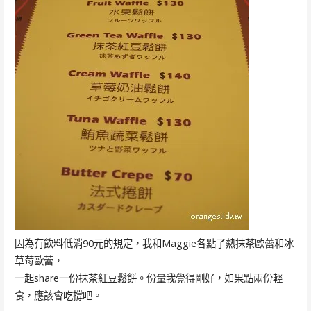
因為有飲料低消90元的規定，我和Maggie各點了熱抹茶歐蕾和冰
草莓歐蕾，
一起share一份抹茶紅豆鬆餅。份量我覺得剛好，如果點兩份輕
食，應該會吃撐吧。