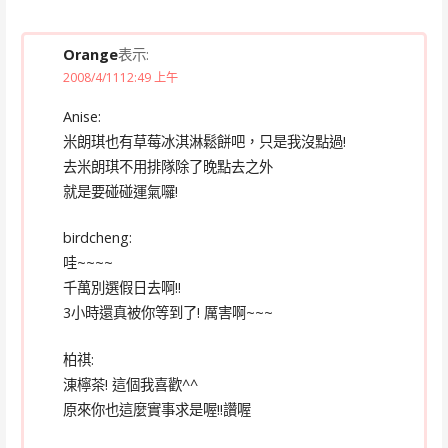
Orange
表示:
2008/4/1112:49 上午
Anise:
米朗琪也有草莓冰淇淋鬆餅吧，只是我沒點過!
去米朗琪不用排隊除了晚點去之外
就是要碰碰運氣囉!
birdcheng:
哇~~~~
千萬別選假日去啊!!
3小時還真被你等到了! 厲害啊~~~
柏祺:
涷檸茶! 這個我喜歡^^
原來你也這麼實事求是喔!!讚喔