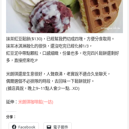
抹茶紅豆鬆餅($130)，已經幫我們切成四塊，方便分食取用。
抹茶冰淇淋融化的很快，還沒吃完已經化掉1/3，
紅豆泥中帶點顆粒，口感細緻，份量也多，吃完四片鬆餅還剩好
多，直接挖來吃:P
米朗琪還是生意很好，人聲鼎沸，老實說不適合久坐聊天，
偶爾選個不必排隊的時段，去回味一下鬆餅就好。
(據店員說，晚上9~11點人會少一點…XD)
延伸：
米朗琪咖啡館(一訪)
分享：
Facebook
電子郵件