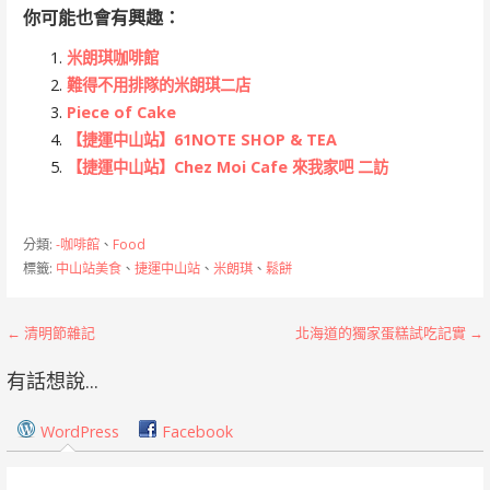
你可能也會有興趣：
米朗琪咖啡館
難得不用排隊的米朗琪二店
Piece of Cake
【捷運中山站】61NOTE SHOP & TEA
【捷運中山站】Chez Moi Cafe 來我家吧 二訪
分類:
-咖啡館
、
Food
標籤:
中山站美食
、
捷運中山站
、
米朗琪
、
鬆餅
文
← 清明節雜記
北海道的獨家蛋糕試吃記實 →
章
有話想說...
導
WordPress
Facebook
覽