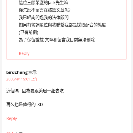
這位三顧茅廬的Jack先生嘛
你怎麼不留言在該篇文章呢?
我已經詢問過我的法律顧問
如果有警調單位與我聯繫我都是採取配合的態度
(已有前例)
為了保留證據 文章和留言我目前無法刪除
Reply
birdcheng
表示:
2008/4/119:01 上午
這個嗎…因為要跟美眉一起去吃
再久也是值得的! XD
Reply