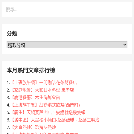
搜
尋
關
鍵
分類
字:
分
類
本月熱門文章排行榜
1.
【上班族午餐】一間咖啡花茶簡餐店
2.
【家庭聚餐】大和日本料理 忠孝店
3.
【鹿港餐廳】木生海鮮會館
4.
【上班族午餐】紅勘港式飲茶(西門町)
5.
【慶生】天鍋宴蘆洲店，幾歲就送幾隻蝦
6.
【城中區】大黑松小倆口-起酥蛋糕、起酥三明治
7.
【大直熱炒】珍海味熱炒