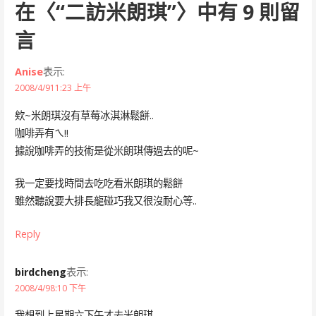
在〈
“二訪米朗琪”
〉中有 9 則留
言
Anise
表示:
2008/4/911:23 上午
欸~米朗琪沒有草莓冰淇淋鬆餅..
咖啡弄有ㄟ!!
據說咖啡弄的技術是從米朗琪傳過去的呢~
我一定要找時間去吃吃看米朗琪的鬆餅
雖然聽說要大排長龍碰巧我又很沒耐心等..
Reply
birdcheng
表示:
2008/4/98:10 下午
我想到上星期六下午才去米朗琪