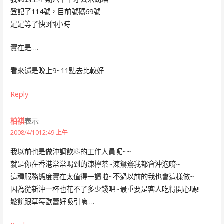
登記了114號，目前號碼69號
足足等了快3個小時
實在是….
看來還是晚上9~11點去比較好
Reply
柏祺
表示:
2008/4/1012:49 上午
我以前也是做沖調飲料的工作人員呢~~
就是你在香港常常喝到的涷檸茶~涷鴛鴦我都會沖泡唷~
這種服務態度實在太值得一讚啦~不過以前的我也會這樣做~
因為從新沖一杯也花不了多少錢吧~最重要是客人吃得開心嗎!!
鬆餅跟草莓歐蕾好吸引唷….