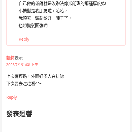
自己做的鬆餅就是沒辦法像米朗琪的那種厚度欸!
小捲髮是我朋友啦，哈哈，
我頂著一頭亂髮好一陣子了，
也想變髮圖強呢!
Reply
凱特
表示:
2008/7/191:08 下午
上次有經過，外面好多人在排隊
下次要去吃吃看^^~
Reply
發表迴響