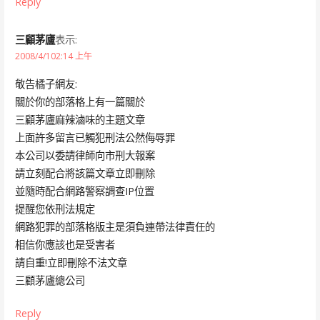
Reply
三顧茅廬
表示:
2008/4/102:14 上午
敬告橘子網友:
關於你的部落格上有一篇關於
三顧茅廬麻辣滷味的主題文章
上面許多留言已觸犯刑法公然侮辱罪
本公司以委請律師向市刑大報案
請立刻配合將該篇文章立即刪除
並隨時配合網路警察調查IP位置
提醒您依刑法規定
網路犯罪的部落格版主是須負連帶法律責任的
相信你應該也是受害者
請自重!立即刪除不法文章
三顧茅廬總公司
Reply