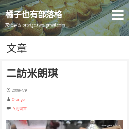
跳
至
橘子也有部落格
主
要
來信請寄 orange.tw@gmail.com
內
容
文章
二訪米朗琪
2008/4/9
Orange
9 則留言