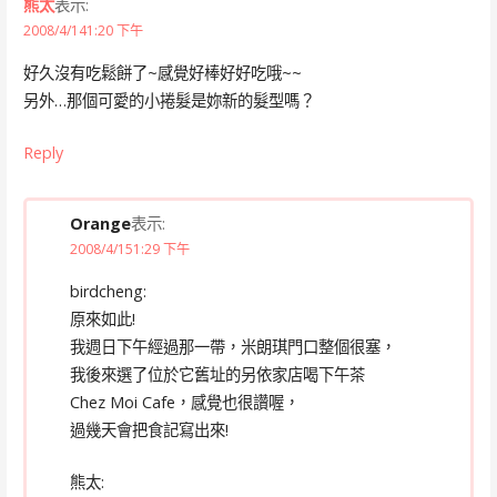
熊太
表示:
2008/4/141:20 下午
好久沒有吃鬆餅了~感覺好棒好好吃哦~~
另外…那個可愛的小捲髮是妳新的髮型嗎？
Reply
Orange
表示:
2008/4/151:29 下午
birdcheng:
原來如此!
我週日下午經過那一帶，米朗琪門口整個很塞，
我後來選了位於它舊址的另依家店喝下午茶
Chez Moi Cafe，感覺也很讚喔，
過幾天會把食記寫出來!
熊太: