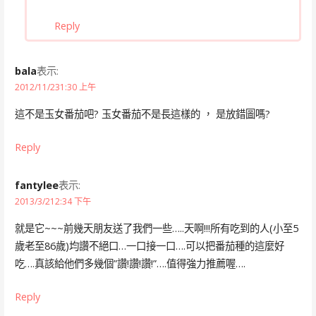
Reply
bala
表示:
2012/11/231:30 上午
這不是玉女番茄吧? 玉女番茄不是長這樣的 ， 是放錯圖嗎?
Reply
fantylee
表示:
2013/3/212:34 下午
就是它~~~前幾天朋友送了我們一些…..天啊!!!所有吃到的人(小至5
歲老至86歲)均讚不絕口…一口接一口….可以把番茄種的這麼好
吃….真該給他們多幾個”讚!讚!讚!”….值得強力推薦喔….
Reply