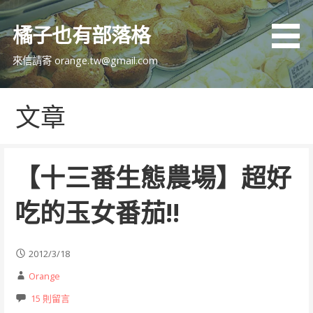
跳
至
橘子也有部落格
主
要
來信請寄 orange.tw@gmail.com
內
容
文章
【十三番生態農場】超好
吃的玉女番茄!!
2012/3/18
Orange
15 則留言