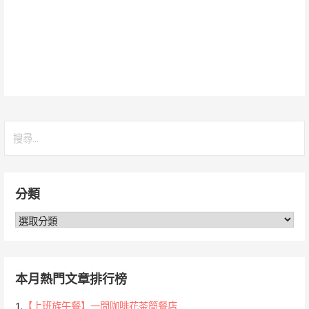
搜
尋
關
鍵
分類
字:
分
類
本月熱門文章排行榜
1.
【上班族午餐】一間咖啡花茶簡餐店