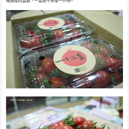
裡頭是四盒裝，一盒差不多是一斤吧~