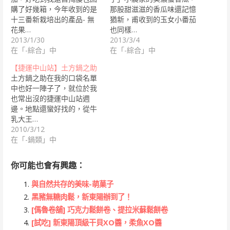
購了好幾箱，今年收到的是
那股甜滋滋的香瓜味還記憶
十三番新栽培出的產品- 無
猶新，甫收到的玉女小番茄
花果…
也同樣…
2013/1/30
2013/3/4
在「-綜合」中
在「-綜合」中
【捷運中山站】土方鍋之助
土方鍋之助在我的口袋名單
中也好一陣子了，就位於我
也常出沒的捷運中山站週
邊。地點還蠻好找的，從牛
乳大王…
2010/3/12
在「-鍋類」中
你可能也會有興趣：
與自然共存的美味-萌菓子
黑豬無糖肉鬆，新東陽辦到了！
[傌魯卷舖] 巧克力鬆餅卷、提拉米蘇鬆餅卷
[試吃] 新東陽頂級干貝XO醬，柔魚XO醬