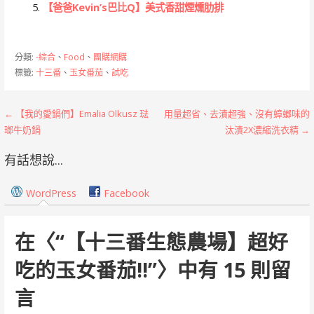
【爸爸Kevin’s巴比Q】美式香甜煙燻肋排
分類:
-綜合
、
Food
、
團購網購
標籤:
十三番
、
玉女番茄
、
試吃
文
← 【我的愛鍋們】Emalia Olkusz 琺
用量超省、去漬超強、沒有蟑螂味的
瑯牛奶鍋
汰漬2X濃縮洗衣精 →
章
有話想說...
導
覽
WordPress
Facebook
在〈
“【十三番生態農場】超好
吃的玉女番茄!!”
〉中有 15 則留
言