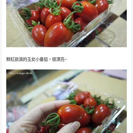
鮮紅欲滴的玉女小番茄，很漂亮~