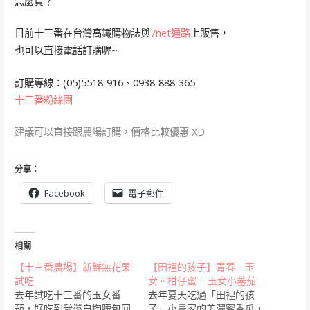
怎麼買？
日前十三番在台灣高鐵購物誌與
7net通路
上販售，
也可以直接電話訂購喔~
訂購專線：(05)5518-916、0938-888-365
十三番粉絲團
建議可以直接跟農場訂購，價格比較優惠 XD
分享：
Facebook
電子郵件
相關
【十三番農場】新鮮無花果
【田裡的孩子】青春。玉
試吃
女。柑仔蜜 – 玉女小蕃茄
去年試吃十三番的玉女番
去年夏天吃過「田裡的孩
茄，好吃到我還自掏腰包回
子」小農家的美濃蜜香瓜，