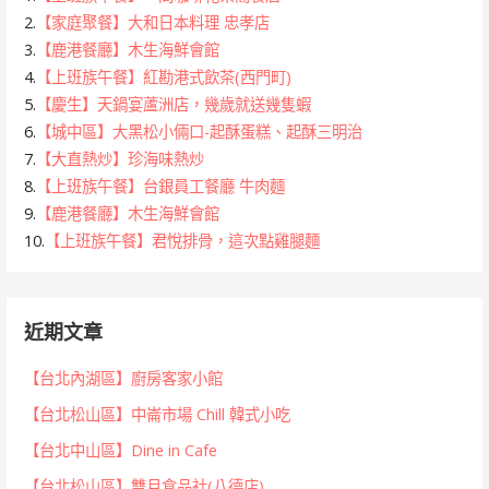
2.
【家庭聚餐】大和日本料理 忠孝店
3.
【鹿港餐廳】木生海鮮會館
4.
【上班族午餐】紅勘港式飲茶(西門町)
5.
【慶生】天鍋宴蘆洲店，幾歲就送幾隻蝦
6.
【城中區】大黑松小倆口-起酥蛋糕、起酥三明治
7.
【大直熱炒】珍海味熱炒
8.
【上班族午餐】台銀員工餐廳 牛肉麵
9.
【鹿港餐廳】木生海鮮會館
10.
【上班族午餐】君悅排骨，這次點雞腿麵
近期文章
【台北內湖區】廚房客家小館
【台北松山區】中崙市場 Chill 韓式小吃
【台北中山區】Dine in Cafe
【台北松山區】雙月食品社(八德店)