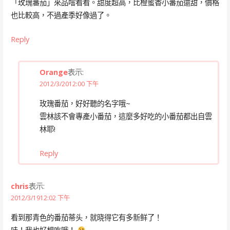
「玫瑰蕃茄」來品嚐看看。甜度超高，比橙蜜香小蕃茄還甜，價格
也比較高，不過產季好像過了。
Reply
Orange
表示:
2012/3/2012:00 下午
玫瑰番茄，好好聽的名字哦~
雲林該不會專產小番茄，這麼多好吃的小番茄都出自雲
林耶!
Reply
chris
表示:
2012/3/1912:02 下午
看到那青色的番茄蒂头，就晓得它有多新鲜了！