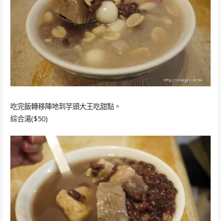
吃完飯轉移陣地到芋頭大王吃甜點。
綜合湯($50)