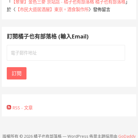
「
【聚會】金色三麥 京站店 - 橘子也有部落格 橘子也有部落格
」
於〈
【市民大道居酒屋】東京。酒食製作所
〉發佈留言
訂閱橘子也有部落格 (輸入Email)
電
子
郵
件
訂閱
地
址
RSS - 文章
版權所有 © 2026 橘子也有部落格 — WordPress 佈景主題採用由
GoDaddy