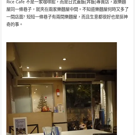
Rice Cafe 不是一家咖啡館，而是日式蓋飯(丼飯)專賣店，跟樂麵
屋同一條巷子，就夾在兩家樂麵屋中間。不知道樂麵屋何時又多了
一間店面? 短短一條巷子有兩間樂麵屋，而且生意都很好也是挺神
奇的事。