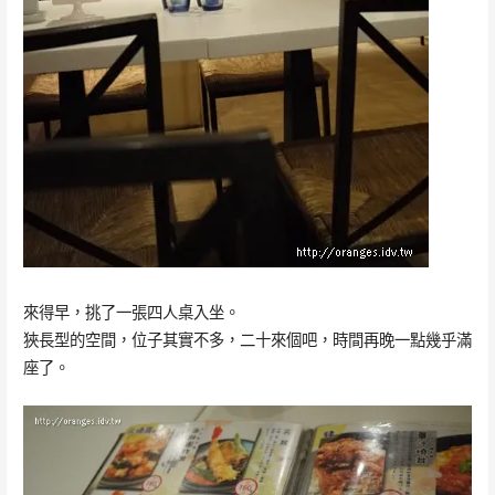
來得早，挑了一張四人桌入坐。
狹長型的空間，位子其實不多，二十來個吧，時間再晚一點幾乎滿
座了。