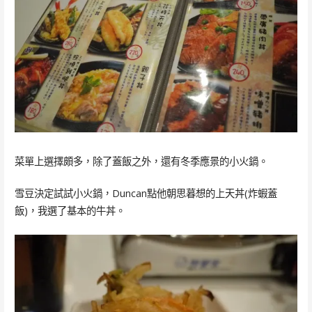
菜單上選擇頗多，除了蓋飯之外，還有冬季應景的小火鍋。
雪豆決定試試小火鍋，Duncan點他朝思暮想的上天丼(炸蝦蓋
飯)，我選了基本的牛丼。