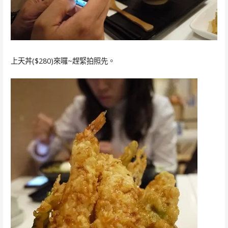
上天丼($280)來囉~趕緊拍照先。