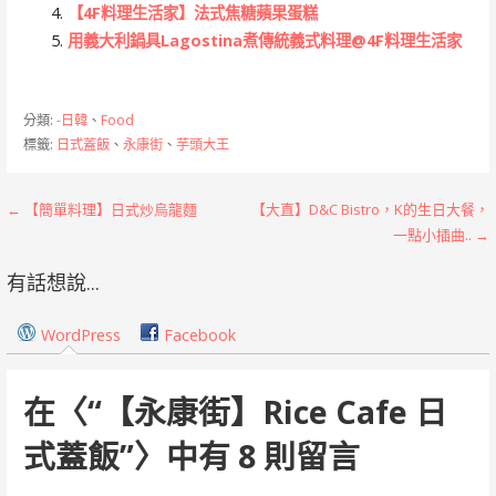
【4F料理生活家】法式焦糖蘋果蛋糕
用義大利鍋具Lagostina煮傳統義式料理@4F料理生活家
分類:
-日韓
、
Food
標籤:
日式蓋飯
、
永康街
、
芋頭大王
文
← 【簡單料理】日式炒烏龍麵
【大直】D&C Bistro，K的生日大餐，
一點小插曲.. →
章
有話想說...
導
覽
WordPress
Facebook
在〈
“【永康街】Rice Cafe 日
式蓋飯”
〉中有 8 則留言