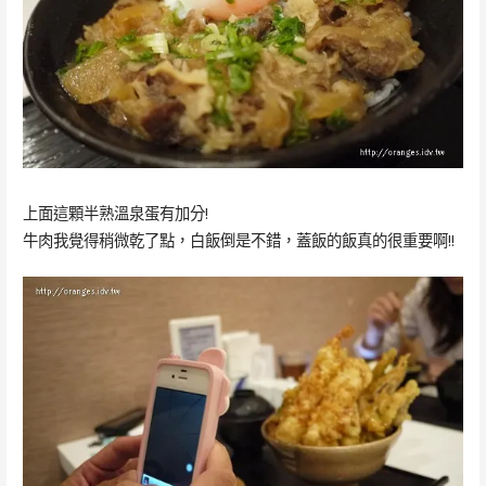
上面這顆半熟溫泉蛋有加分!
牛肉我覺得稍微乾了點，白飯倒是不錯，蓋飯的飯真的很重要啊!!