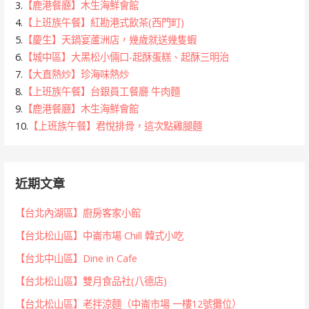
3.
【鹿港餐廳】木生海鮮會館
4.
【上班族午餐】紅勘港式飲茶(西門町)
5.
【慶生】天鍋宴蘆洲店，幾歲就送幾隻蝦
6.
【城中區】大黑松小倆口-起酥蛋糕、起酥三明治
7.
【大直熱炒】珍海味熱炒
8.
【上班族午餐】台銀員工餐廳 牛肉麵
9.
【鹿港餐廳】木生海鮮會館
10.
【上班族午餐】君悅排骨，這次點雞腿麵
近期文章
【台北內湖區】廚房客家小館
【台北松山區】中崙市場 Chill 韓式小吃
【台北中山區】Dine in Cafe
【台北松山區】雙月食品社(八德店)
【台北松山區】老拌涼麵（中崙市場 一樓12號攤位）