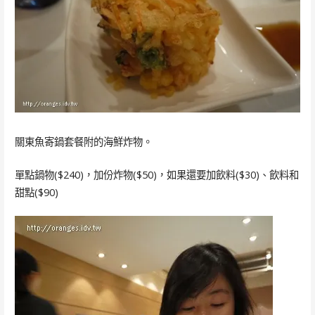
關東魚寄鍋套餐附的海鮮炸物。
單點鍋物($240)，加份炸物($50)，如果還要加飲料($30)、飲料和
甜點($90)