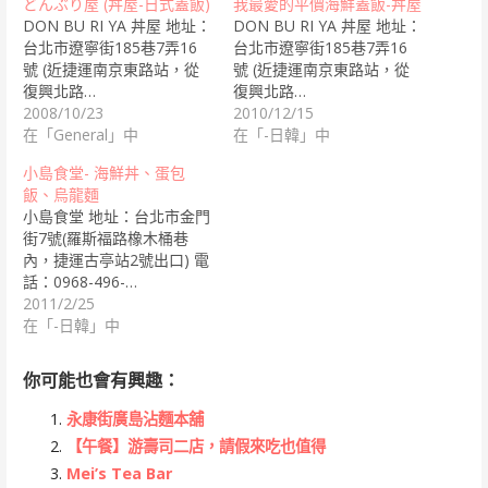
どんぶり屋 (丼屋-日式蓋飯)
我最愛的平價海鮮蓋飯-丼屋
DON BU RI YA 丼屋 地址：
DON BU RI YA 丼屋 地址：
台北市遼寧街185巷7弄16
台北市遼寧街185巷7弄16
號 (近捷運南京東路站，從
號 (近捷運南京東路站，從
復興北路…
復興北路…
2008/10/23
2010/12/15
在「General」中
在「-日韓」中
小島食堂- 海鮮丼、蛋包
飯、烏龍麵
小島食堂 地址：台北市金門
街7號(羅斯福路橡木桶巷
內，捷運古亭站2號出口) 電
話：0968-496-…
2011/2/25
在「-日韓」中
你可能也會有興趣：
永康街廣島沾麵本舖
【午餐】游壽司二店，請假來吃也值得
Mei’s Tea Bar