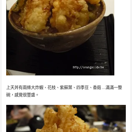
上天丼有兩條大炸蝦、花枝、紫蘇葉、四季豆、香菇 …滿滿一整
碗，感覺很豐盛。