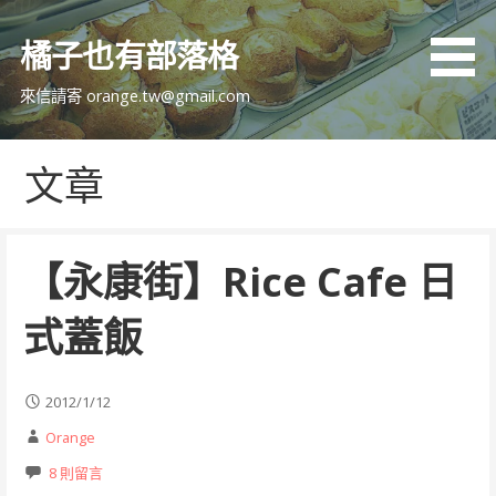
跳
至
橘子也有部落格
主
要
來信請寄 orange.tw@gmail.com
內
容
文章
【永康街】Rice Cafe 日
式蓋飯
2012/1/12
Orange
8 則留言