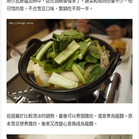
用小瓦斯爐加熱中，這比酒精膏強多了。蔬菜和魚肉份量不少，但
可惜的是，不合雪豆口味，整鍋吃不到一半。
這道屬於比較清淡的鍋物，最後可以煮個雜炊，或是煮烏龍麵。原
本雪豆想煮雜炊，後來又改變心意換成烏龍麵。