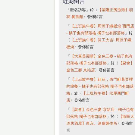
近期留言
「
匿名訪客
」於〈
【基隆正濱漁港】嶼
我 餐酒館
〉發佈留言
「
【上班族午餐】周照子鐵板燒 西門店
- 橘子也有部落格 橘子也有部落格
」於
〈
【上班族午餐】開工大吉! 周照子鐵
板燒
〉發佈留言
「
【大直美麗華】金色三麥 - 橘子也有
部落格 橘子也有部落格
」於〈
【聚會】
金色三麥 京站店
〉發佈留言
「
【上班族午餐】紅巷，西門町巷弄裡
的簡餐 - 橘子也有部落格 橘子也有部落
格
」於〈
【上班族午餐】松屋西門町
店
〉發佈留言
「
【聚會】金色三麥 京站店 - 橘子也有
部落格 橘子也有部落格
」於〈
【市民大
道居酒屋】東京。酒食製作所
〉發佈留
言