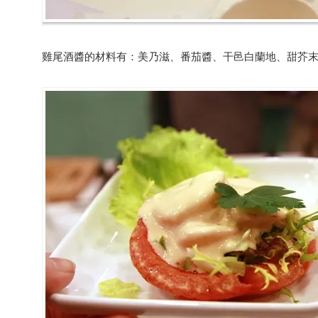
雞尾酒醬的材料有：美乃滋、番茄醬、干邑白蘭地、甜芥