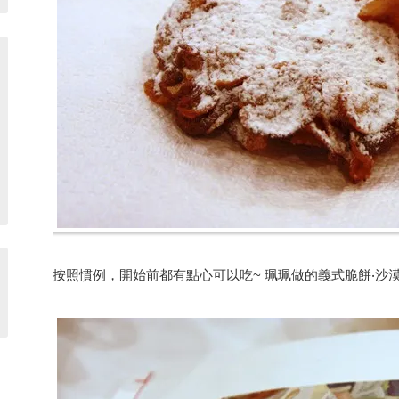
按照慣例，開始前都有點心可以吃~ 珮珮做的義式脆餅‧沙