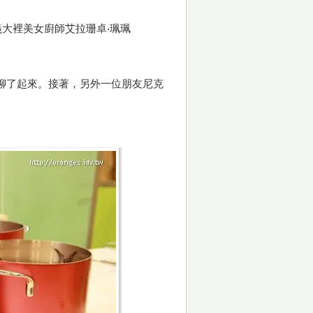
大裡美女廚師艾拉珊卓‧珮珮
聊了起來。接著，另外一位朋友尼克