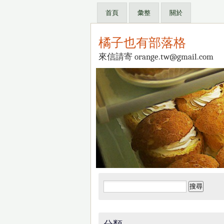
首頁
彙整
關於
橘子也有部落格
來信請寄 orange.tw@gmail.com
搜
尋
關
鍵
分類