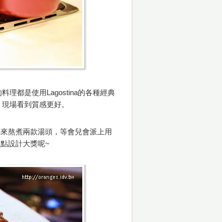
料理都是使用Lagostina的各種經典
喔，現場看到質感更好。
sa深鍋來熬煮兩款湯頭，等會兒會派上用
點設計大獎呢~