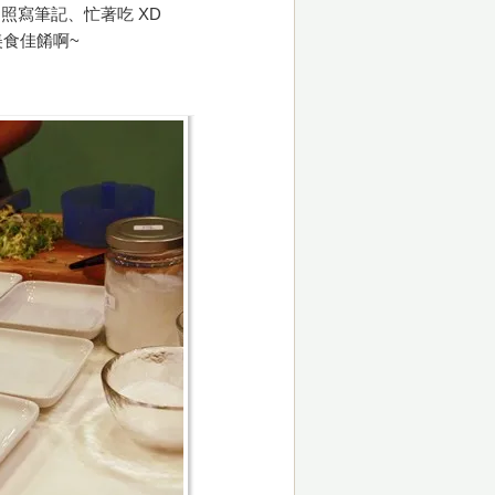
照寫筆記、忙著吃 XD
食佳餚啊~