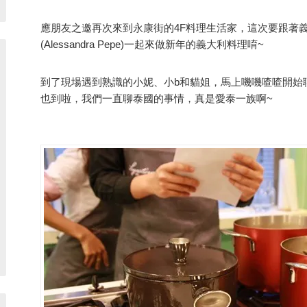
應朋友之邀再次來到永康街的4F料理生活家，這次要跟著義
(Alessandra Pepe)一起來做新年的義大利料理唷~
到了現場遇到熟識的小妮、小b和貓姐，馬上嘰嘰喳喳開始
也到啦，我們一直聊泰國的事情，真是愛泰一族啊~