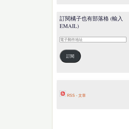
訂閱橘子也有部落格 (輸入
EMAIL)
電
子
郵
訂閱
件
地
址
RSS - 文章