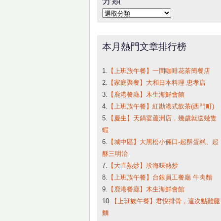
字:
分
類
本月熱門文章排行榜
1.
【上班族午餐】一間咖啡花茶簡餐店
2.
【家庭聚餐】大和日本料理 忠孝店
3.
【鹿港餐廳】木生海鮮會館
4.
【上班族午餐】紅勘港式飲茶(西門町)
5.
【慶生】天鍋宴蘆洲店，幾歲就送幾隻
蝦
6.
【城中區】大黑松小倆口-起酥蛋糕、起
酥三明治
7.
【大直熱炒】珍海味熱炒
8.
【上班族午餐】台銀員工餐廳 牛肉麵
9.
【鹿港餐廳】木生海鮮會館
10.
【上班族午餐】君悅排骨，這次點雞腿
麵