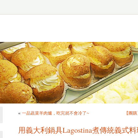
«
一品蔬菜羊肉爐，吃完就不會冷了~
【團購
用義大利鍋具Lagostina煮傳統義式