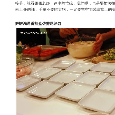
接著，就看佩佩老師一連串的忙碌，我們呢，也是要忙著拍
來上4F的課，千萬不要吃太飽，一定要留空間裝課堂上的美
鮮蝦鴻運番茄盒佐雞尾酒醬