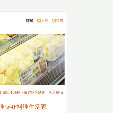
訂閱
文章
留言
】傳說中地球上最好吃的糖果，火星糖!
»
料理@4F料理生活家