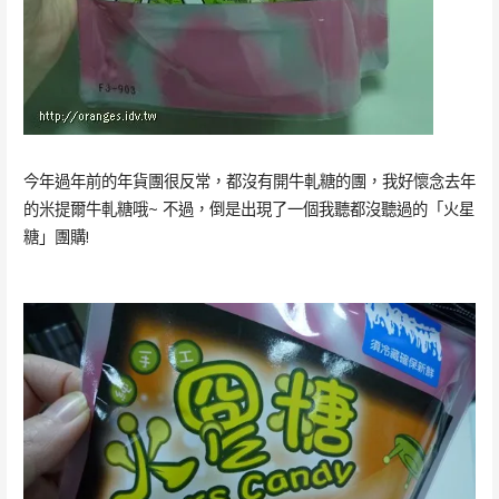
今年過年前的年貨團很反常，都沒有開牛軋糖的團，我好懷念去年
的米提爾牛軋糖哦~ 不過，倒是出現了一個我聽都沒聽過的「火星
糖」團購!