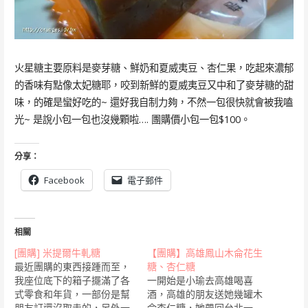
火星糖主要原料是麥芽糖、鮮奶和夏威夷豆、杏仁果，吃起來濃郁
的香味有點像太妃糖耶，咬到新鮮的夏威夷豆又中和了麥芽糖的甜
味，的確是蠻好吃的~ 還好我自制力夠，不然一包很快就會被我嗑
光~ 是說小包一包也沒幾顆啦…. 團購價小包一包$100。
分享：
Facebook
電子郵件
相關
[團購] 米提爾牛軋糖
【團購】高雄鳳山木侖花生
最近團購的東西接踵而至，
糖、杏仁糖
我座位底下的箱子擺滿了各
一開始是小瑜去高雄喝喜
式零食和年貨，一部份是幫
酒，高雄的朋友送她幾罐木
朋友訂還沒取走的，另外一
侖杏仁糖，她帶回台北一