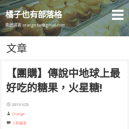
跳
至
橘子也有部落格
主
要
來信請寄 orange.tw@gmail.com
內
容
文章
【團購】傳說中地球上最
好吃的糖果，火星糖!
2011/1/25
Orange
3 則留言