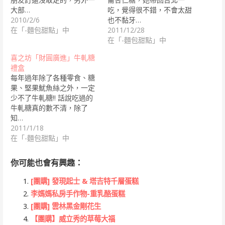
大部…
吃，覺得很不錯，不會太甜
2010/2/6
也不黏牙…
在「-麵包甜點」中
2011/12/28
在「-麵包甜點」中
喜之坊「財圓廣進」牛軋糖
禮盒
每年過年除了各種零食、糖
果、堅果魷魚絲之外，一定
少不了牛軋糖!! 話說吃過的
牛軋糖真的數不清，除了
知…
2011/1/18
在「-麵包甜點」中
你可能也會有興趣：
[團購] 發現起士 & 塔吉特千層蛋糕
李媽媽私房手作物-重乳酪蛋糕
[團購] 雲林黑金剛花生
【團購】威立秀的草莓大福