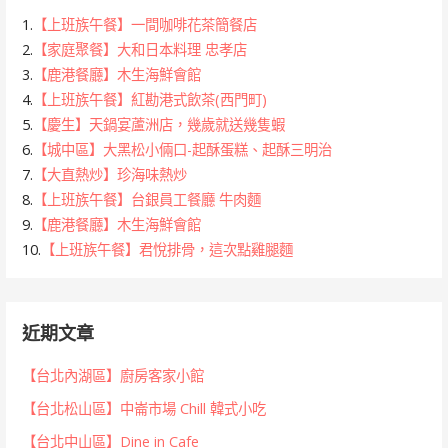
1.
【上班族午餐】一間咖啡花茶簡餐店
2.
【家庭聚餐】大和日本料理 忠孝店
3.
【鹿港餐廳】木生海鮮會館
4.
【上班族午餐】紅勘港式飲茶(西門町)
5.
【慶生】天鍋宴蘆洲店，幾歲就送幾隻蝦
6.
【城中區】大黑松小倆口-起酥蛋糕、起酥三明治
7.
【大直熱炒】珍海味熱炒
8.
【上班族午餐】台銀員工餐廳 牛肉麵
9.
【鹿港餐廳】木生海鮮會館
10.
【上班族午餐】君悅排骨，這次點雞腿麵
近期文章
【台北內湖區】廚房客家小館
【台北松山區】中崙市場 Chill 韓式小吃
【台北中山區】Dine in Cafe