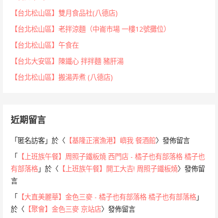
【台北松山區】雙月食品社(八德店)
【台北松山區】老拌涼麵（中崙市場 一樓12號攤位）
【台北松山區】午食在
【台北大安區】陳鐵心 拌拌麵 豬肝湯
【台北松山區】搬湯弄煮 (八德店)
近期留言
「
匿名訪客
」於〈
【基隆正濱漁港】嶼我 餐酒館
〉發佈留言
「
【上班族午餐】周照子鐵板燒 西門店 - 橘子也有部落格 橘子也
有部落格
」於〈
【上班族午餐】開工大吉! 周照子鐵板燒
〉發佈留
言
「
【大直美麗華】金色三麥 - 橘子也有部落格 橘子也有部落格
」
於〈
【聚會】金色三麥 京站店
〉發佈留言