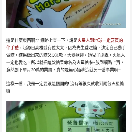
這是什麼東西啊?? 網路上查一下，說是
火星人到地球一定要買的
伴手禮
，起源自高雄縣有位太太，因為先生愛吃糖，決定自己動手
做糖，結果做出來的糖又Q又軟，大受歡迎，她兒子還說，火星人
一定也愛吃，所以就把這款糖果命名為火星糖啦~放到網路上賣，
竟然創下單月20萬的業績，真的是無心插柳造就另一番事業啊~
這樣一看，我是一定要跟這個團的! 沒有等很久就收到兩包火星糖
囉~