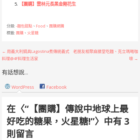
【團購】雲林元長黑金剛花生
分類:
-麵包甜點
、
Food
、
團購網購
標籤:
團購
、
火星糖
文
← 用義大利鍋具Lagostina煮傳統義式
老朋友相聚麻膳堂吃麵、克立瑪喝咖
料理@4F料理生活家
啡 →
章
有話想說...
導
覽
WordPress
Facebook
在〈
“【團購】傳說中地球上最
好吃的糖果，火星糖!”
〉中有 3
則留言