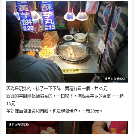
因為是現炸的，排了一下下隊，兩種各買一個，共35元。
圓圓的芋餅剛起鍋超香的，一口咬下，滿溢著芋泥的香氣，一顆
15元。
芋餅裡面包蛋黃和肉鬆，也是現包現炸，一顆20元。