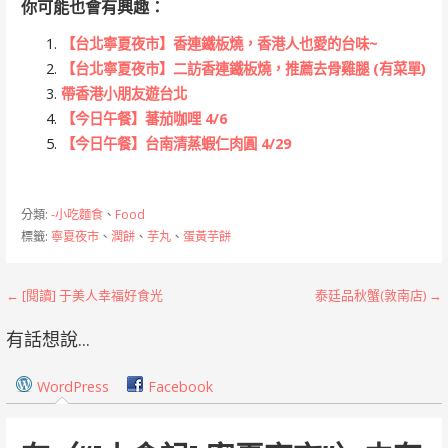
你可能也會有興趣：
【台北寧夏夜市】香連鐵板燒，香港人也愛的台味~
【台北寧夏夜市】二訪香連鐵板燒，推薦去骨雞腿 (有菜單)
帶香港小朋友遊台北
【今日午餐】蕃茄咖哩 4/6
【今日午餐】台南清蒸蝦仁肉圓 4/29
分類:
-小吃麵食
、
Food
標籤:
寧夏夜市
、
潤餅
、
芋丸
、
蛋黃芋餅
文
← [閱讀] 于美人幸福好食光
泰廷品秋蟹(敦南店) →
章
有話想說...
導
WordPress
Facebook
覽