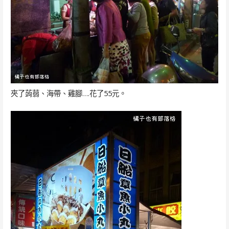
夾了蒟蒻、海帶、雞腳….花了55元。