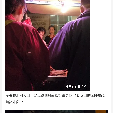
接著我走回入口，過馬路到對面接近寧夏路45巷巷口的滷味攤(萊
爾富外面)，