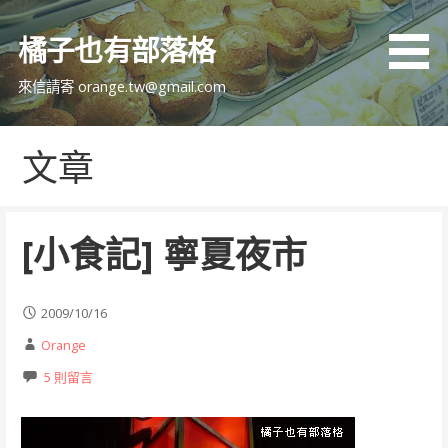
跳
至
橘子也有部落格
主
要
來信請寄 orange.tw@gmail.com
內
容
文章
[小食記] 寧夏夜市
2009/10/16
Orange
5 則留言