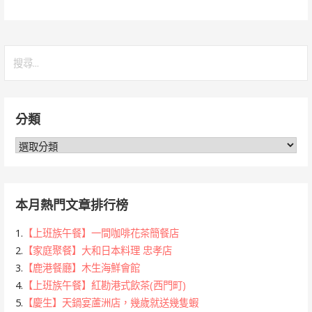
搜
尋
關
鍵
分類
字:
分
類
本月熱門文章排行榜
1.
【上班族午餐】一間咖啡花茶簡餐店
2.
【家庭聚餐】大和日本料理 忠孝店
3.
【鹿港餐廳】木生海鮮會館
4.
【上班族午餐】紅勘港式飲茶(西門町)
5.
【慶生】天鍋宴蘆洲店，幾歲就送幾隻蝦