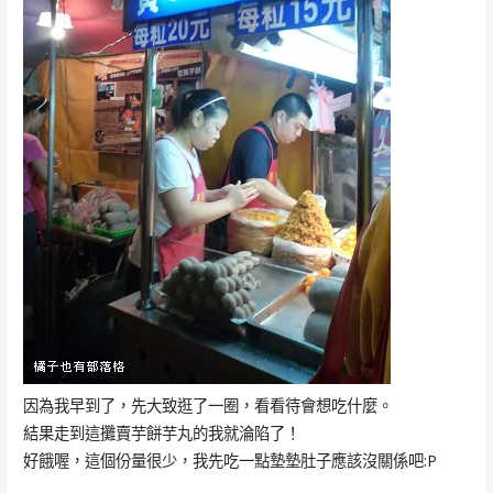
因為我早到了，先大致逛了一圈，看看待會想吃什麼。
結果走到這攤賣芋餅芋丸的我就淪陷了！
好餓喔，這個份量很少，我先吃一點墊墊肚子應該沒關係吧:P