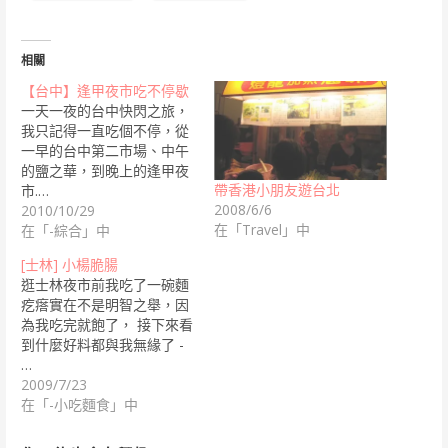
相關
【台中】逢甲夜市吃不停歇
一天一夜的台中快閃之旅，
我只記得一直吃個不停，從
一早的台中第二市場、中午
的鹽之華，到晚上的逢甲夜
帶香港小朋友遊台北
市.…
2008/6/6
2010/10/29
在「Travel」中
在「-綜合」中
[士林] 小楊脆腸
逛士林夜市前我吃了一碗麵
疙瘩實在不是明智之舉，因
為我吃完就飽了， 接下來看
到什麼好料都與我無緣了 -
…
2009/7/23
在「-小吃麵食」中