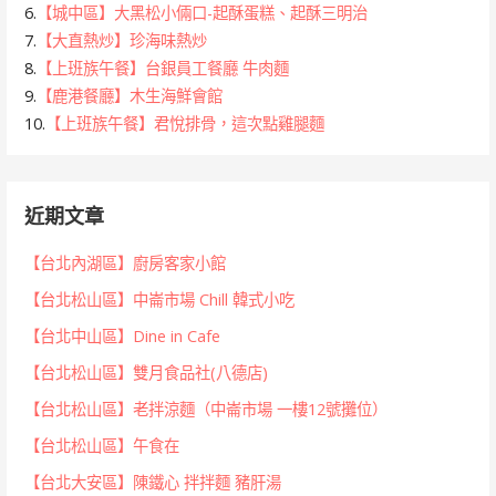
6.
【城中區】大黑松小倆口-起酥蛋糕、起酥三明治
7.
【大直熱炒】珍海味熱炒
8.
【上班族午餐】台銀員工餐廳 牛肉麵
9.
【鹿港餐廳】木生海鮮會館
10.
【上班族午餐】君悅排骨，這次點雞腿麵
近期文章
【台北內湖區】廚房客家小館
【台北松山區】中崙市場 Chill 韓式小吃
【台北中山區】Dine in Cafe
【台北松山區】雙月食品社(八德店)
【台北松山區】老拌涼麵（中崙市場 一樓12號攤位）
【台北松山區】午食在
【台北大安區】陳鐵心 拌拌麵 豬肝湯