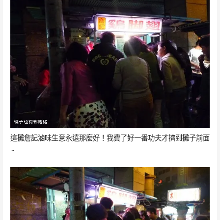
這攤詹記滷味生意永遠那麼好！我費了好一番功夫才擠到攤子前面
~