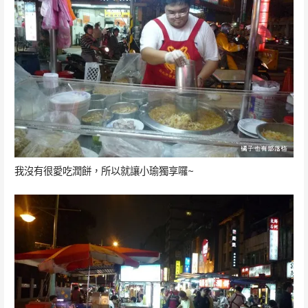
我沒有很愛吃潤餅，所以就讓小瑜獨享囉~