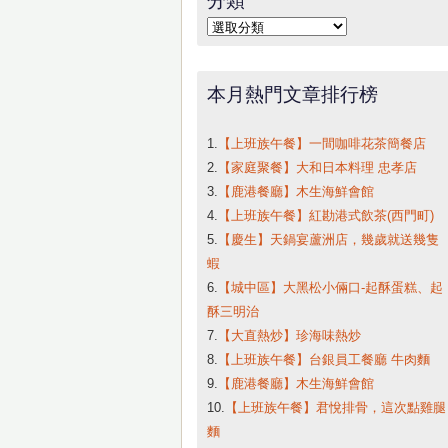
字:
分
類
本月熱門文章排行榜
1.
【上班族午餐】一間咖啡花茶簡餐店
2.
【家庭聚餐】大和日本料理 忠孝店
3.
【鹿港餐廳】木生海鮮會館
4.
【上班族午餐】紅勘港式飲茶(西門町)
5.
【慶生】天鍋宴蘆洲店，幾歲就送幾隻
蝦
6.
【城中區】大黑松小倆口-起酥蛋糕、起
酥三明治
7.
【大直熱炒】珍海味熱炒
8.
【上班族午餐】台銀員工餐廳 牛肉麵
9.
【鹿港餐廳】木生海鮮會館
10.
【上班族午餐】君悅排骨，這次點雞腿
麵