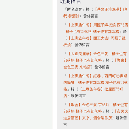
近期留言
「
匿名訪客
」於〈
【基隆正濱漁港】嶼
我 餐酒館
〉發佈留言
「
【上班族午餐】周照子鐵板燒 西門店
- 橘子也有部落格 橘子也有部落格
」於
〈
【上班族午餐】開工大吉! 周照子鐵
板燒
〉發佈留言
「
【大直美麗華】金色三麥 - 橘子也有
部落格 橘子也有部落格
」於〈
【聚會】
金色三麥 京站店
〉發佈留言
「
【上班族午餐】紅巷，西門町巷弄裡
的簡餐 - 橘子也有部落格 橘子也有部落
格
」於〈
【上班族午餐】松屋西門町
店
〉發佈留言
「
【聚會】金色三麥 京站店 - 橘子也有
部落格 橘子也有部落格
」於〈
【市民大
道居酒屋】東京。酒食製作所
〉發佈留
言