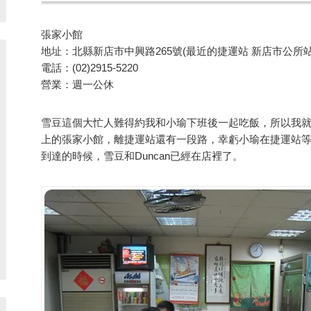
張家小館
地址：北縣新店市中興路265號(最近的捷運站 新店市公所站
電話：(02)2915-5220
營業：週一公休
雪豆這個大忙人難得約我和小瑜下班後一起吃飯，所以我就
上的張家小館，離捷運站還有一段路，幸虧小瑜在捷運站
到達的時候，雪豆和Duncan已經在店裡了。