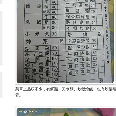
菜單上品項不少，有餅類、刀削麵、炒飯燴飯，也有炒菜
看。