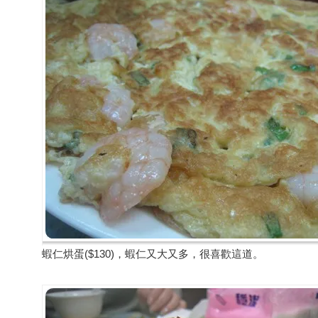
蝦仁烘蛋($130)，蝦仁又大又多，很喜歡這道。