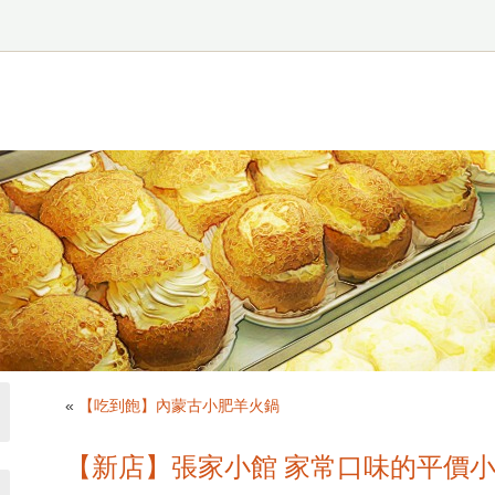
«
【吃到飽】內蒙古小肥羊火鍋
【新店】張家小館 家常口味的平價