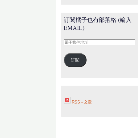
訂閱橘子也有部落格 (輸入
EMAIL)
電
子
郵
訂閱
件
地
址
RSS - 文章