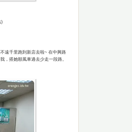
)
不遠千里跑到新店去啦~ 在中興路
等我，搭她順風車過去少走一段路。