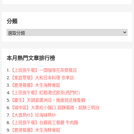
尋
關
鍵
分類
字:
分
類
本月熱門文章排行榜
1.
【上班族午餐】一間咖啡花茶簡餐店
2.
【家庭聚餐】大和日本料理 忠孝店
3.
【鹿港餐廳】木生海鮮會館
4.
【上班族午餐】紅勘港式飲茶(西門町)
5.
【慶生】天鍋宴蘆洲店，幾歲就送幾隻蝦
6.
【城中區】大黑松小倆口-起酥蛋糕、起酥三明治
7.
【大直熱炒】珍海味熱炒
8.
【上班族午餐】台銀員工餐廳 牛肉麵
9.
【鹿港餐廳】木生海鮮會館