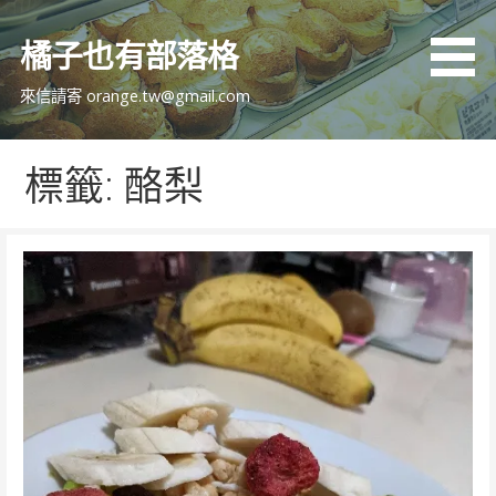
跳
至
橘子也有部落格
主
要
來信請寄 orange.tw@gmail.com
內
容
標籤: 酪梨