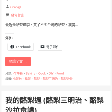
Orange
發佈留言
最近是酪梨產季，買了不少台灣的酪梨，我覺…
分享：
Facebook
電子郵件
閱讀全文 →
分類:
-早午餐
、
Baking
、
Cook
、
DIY
、
Food
標籤:
小餐包
、
早餐
、
酪梨
、
酪梨三明治
、
酪梨沙拉
我的酪梨週 (酪梨三明治、酪梨
沙拉食譜)