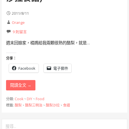
2011/8/11
Orange
9 則留言
週末回娘家，橘媽給我兩顆很熟的酪梨，就是…
分享：
Facebook
電子郵件
閱讀全文 →
分類:
Cook
、
DIY
、
Food
標籤:
酪梨
、
酪梨三明治
、
酪梨沙拉
、
食譜
搜