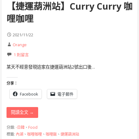
【捷運葫洲站】Curry Curry 咖
哩咖哩
2021/11/22
Orange
1 則留言
某天不經意發現這家在捷運葫洲站2號出口後…
分享：
Facebook
電子郵件
閱讀全文 →
分類:
-日韓
、
Food
標籤:
內湖
、
咖哩咖哩
、
咖哩飯
、
捷運葫洲站