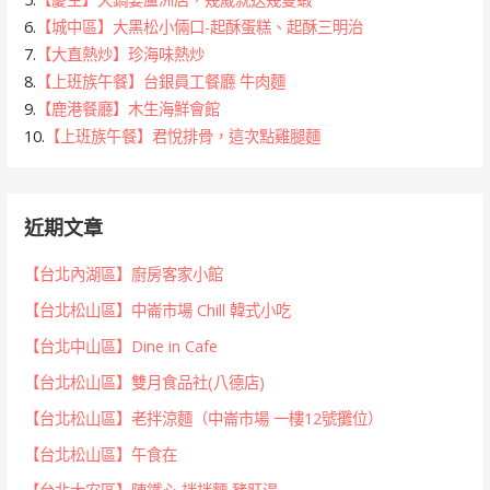
6.
【城中區】大黑松小倆口-起酥蛋糕、起酥三明治
7.
【大直熱炒】珍海味熱炒
8.
【上班族午餐】台銀員工餐廳 牛肉麵
9.
【鹿港餐廳】木生海鮮會館
10.
【上班族午餐】君悅排骨，這次點雞腿麵
近期文章
【台北內湖區】廚房客家小館
【台北松山區】中崙市場 Chill 韓式小吃
【台北中山區】Dine in Cafe
【台北松山區】雙月食品社(八德店)
【台北松山區】老拌涼麵（中崙市場 一樓12號攤位）
【台北松山區】午食在