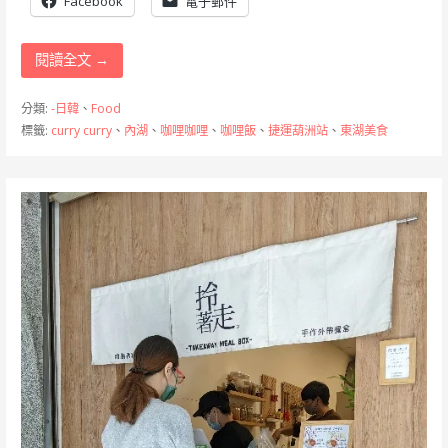
Facebook
電子郵件
閱讀全文 →
分類:
-日韓
、
Food
標籤:
curry curry
、
內湖
、
咖哩咖哩
、
咖哩飯
、
捷運葫洲站
、
東湖美食