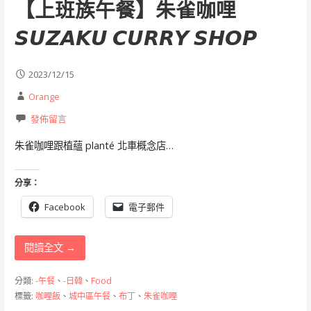
【上班族午餐】朱雀咖哩
𝙎𝙐𝙕𝘼𝙆𝙐 𝘾𝙐𝙍𝙍𝙔 𝙎𝙃𝙊𝙋
2023/12/15
Orange
發佈留言
朱雀咖哩跟植蘊 planté 北車概念店…
分享：
Facebook
電子郵件
閱讀全文 →
分類:
-午餐
、
-日韓
、
Food
標籤:
咖哩飯
、
城中區午餐
、
布丁
、
朱雀咖哩