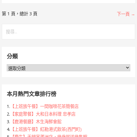
[文
第 1 頁，總計 3 頁
下一頁 →
章]
搜
尋
導
關
覽
鍵
分類
字:
分
類
本月熱門文章排行榜
1.
【上班族午餐】一間咖啡花茶簡餐店
2.
【家庭聚餐】大和日本料理 忠孝店
3.
【鹿港餐廳】木生海鮮會館
4.
【上班族午餐】紅勘港式飲茶(西門町)
5.
【慶生】天鍋宴蘆洲店，幾歲就送幾隻蝦