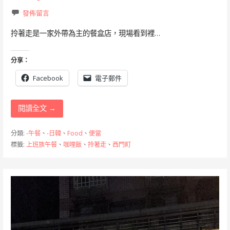
發佈留言
拎著走是一家外帶為主的餐盒店，現場看到裡…
分享：
Facebook
電子郵件
閱讀全文 →
分類:
-午餐
、
-日韓
、
Food
、
便當
標籤:
上班族午餐
、
咖哩飯
、
拎著走
、
西門町