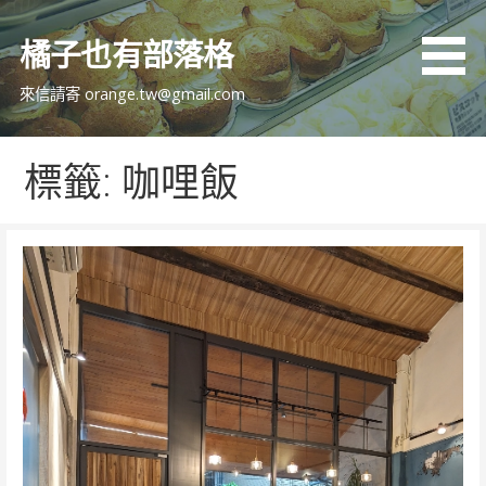
跳
至
橘子也有部落格
主
要
來信請寄 orange.tw@gmail.com
內
容
標籤: 咖哩飯