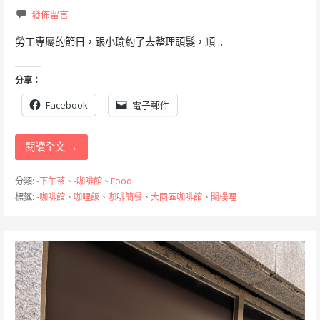
發佈留言
勞工專屬的節日，跟小瑜約了去整理頭髮，順…
分享：
Facebook
電子郵件
閱讀全文 →
分類:
-下午茶
、
-咖啡館
、
Food
標籤:
-咖啡館
、
咖哩飯
、
咖啡簡餐
、
大同區咖啡館
、
閣樓哩