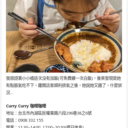
我很訝異小小橘這次沒有加飯(可免費續一次白飯)，後來發現是她
有點脹氣吃不下，離開店家順利排氣之後，她說她又餓了，什麼狀
況…
Curry Curry 咖哩咖哩
地址：台北市內湖區民權東路六段296巷38之6號
電話：0908 332 155
營業：11:30–14:00, 17:00–20:30(週日休息)