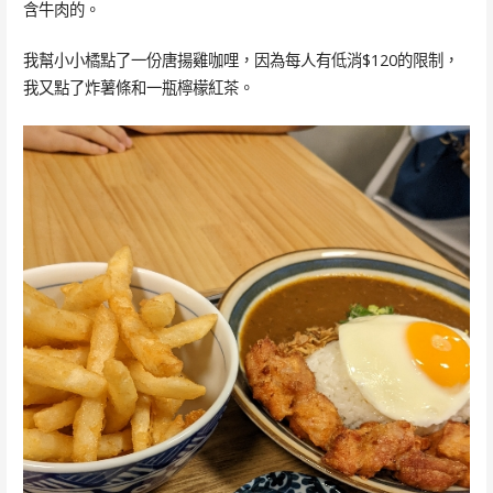
含牛肉的。
我幫小小橘點了一份唐揚雞咖哩，因為每人有低消$120的限制，
我又點了炸薯條和一瓶檸檬紅茶。