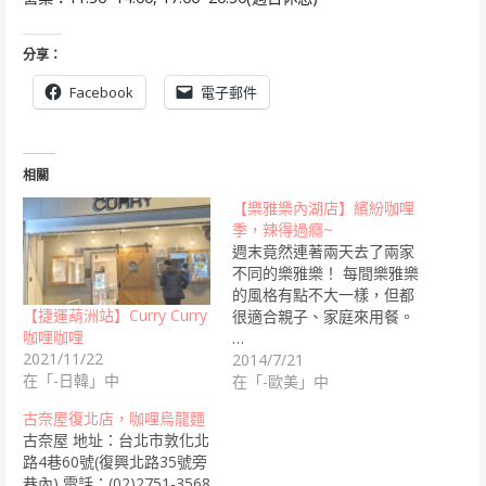
分享：
Facebook
電子郵件
相關
【樂雅樂內湖店】繽紛咖哩
季，辣得過癮~
週末竟然連著兩天去了兩家
不同的樂雅樂！ 每間樂雅樂
的風格有點不大一樣，但都
【捷運葫洲站】Curry Curry
很適合親子、家庭來用餐。
咖哩咖哩
…
2021/11/22
2014/7/21
在「-日韓」中
在「-歐美」中
古奈屋復北店，咖哩烏龍麵
古奈屋 地址：台北市敦化北
路4巷60號(復興北路35號旁
巷內) 電話：(02)2751-3568