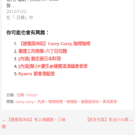
營…
2012/1/22
在「-日韓」中
你可能也會有興趣：
【捷運葫洲站】Curry Curry 咖哩咖哩
搬運工的晚餐-六丁目拉麵
[內湖] 馳走屋日本料理
[內湖]幫小P慶生@薩爾溫滇緬泰食堂
Ryan’s 都會潛艇堡
分類:
-日韓
、
Food
標籤:
curry curry
、
內湖
、
咖哩咖哩
、
咖哩飯
、
捷運葫洲站
、
東湖美食
文
← 【捷運葫洲站】老上海麵館，三絲
【民生社區】民治小火鍋 →
麵
章