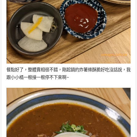
餐點好了，整體賣相很不錯，剛起鍋的炸薯條酥脆好吃沒話說，我
跟小小橘一根接一根停不下來啊~