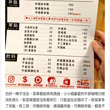
也好一陣子沒去，菜單看起來有換過，小小橘最愛的牛排咖哩已經
消失很久，新菜單還是沒有看到它，只能留在記憶中了。新菜單多
了丼飯，有三款：炸豬排丼飯、唐揚雞丼飯、可樂餅丼飯，都是不