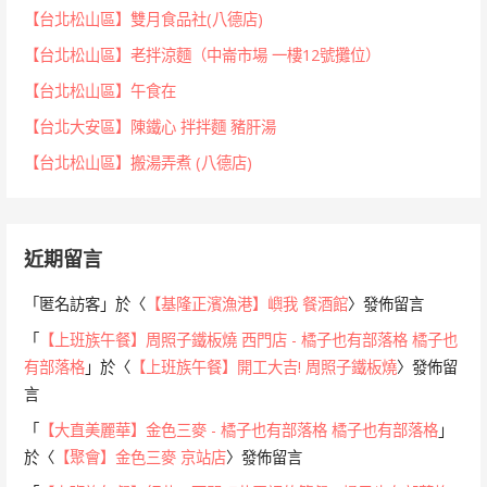
【台北松山區】雙月食品社(八德店)
【台北松山區】老拌涼麵（中崙市場 一樓12號攤位）
【台北松山區】午食在
【台北大安區】陳鐵心 拌拌麵 豬肝湯
【台北松山區】搬湯弄煮 (八德店)
近期留言
「
匿名訪客
」於〈
【基隆正濱漁港】嶼我 餐酒館
〉發佈留言
「
【上班族午餐】周照子鐵板燒 西門店 - 橘子也有部落格 橘子也
有部落格
」於〈
【上班族午餐】開工大吉! 周照子鐵板燒
〉發佈留
言
「
【大直美麗華】金色三麥 - 橘子也有部落格 橘子也有部落格
」
於〈
【聚會】金色三麥 京站店
〉發佈留言