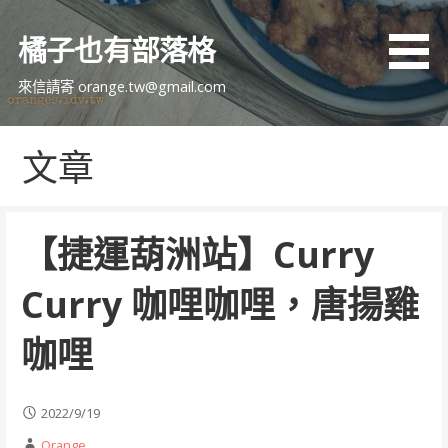
跳
至
橘子也有部落格
主
要
來信請寄 orange.tw@gmail.com
內
容
文章
【捷運葫洲站】Curry
Curry 咖哩咖哩，唐揚雞
咖哩
2022/9/19
Orange