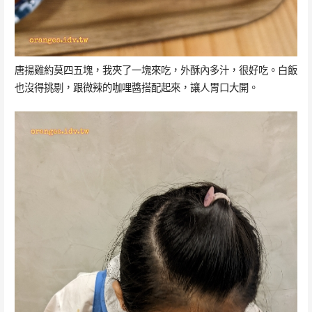
唐揚雞約莫四五塊，我夾了一塊來吃，外酥內多汁，很好吃。白飯
也沒得挑剔，跟微辣的咖哩醬搭配起來，讓人胃口大開。