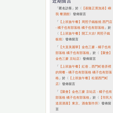
近期留言
「
匿名訪客
」於〈
【基隆正濱漁港】嶼
我 餐酒館
〉發佈留言
「
【上班族午餐】周照子鐵板燒 西門店
- 橘子也有部落格 橘子也有部落格
」於
〈
【上班族午餐】開工大吉! 周照子鐵
板燒
〉發佈留言
「
【大直美麗華】金色三麥 - 橘子也有
部落格 橘子也有部落格
」於〈
【聚會】
金色三麥 京站店
〉發佈留言
「
【上班族午餐】紅巷，西門町巷弄裡
的簡餐 - 橘子也有部落格 橘子也有部落
格
」於〈
【上班族午餐】松屋西門町
店
〉發佈留言
「
【聚會】金色三麥 京站店 - 橘子也有
部落格 橘子也有部落格
」於〈
【市民大
道居酒屋】東京。酒食製作所
〉發佈留
言