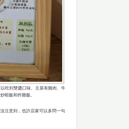
可以吃到雙醬口味。主菜有雞肉、牛
辣炒蝦飯和炸雞飯。
下沒注意到，也許店家可以多問一句