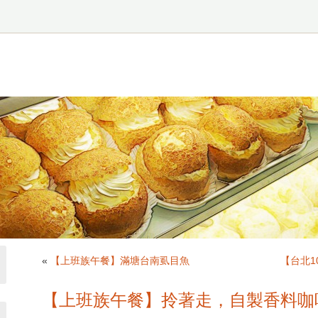
«
【上班族午餐】滿塘台南虱目魚
【台北101
【上班族午餐】拎著走，自製香料咖