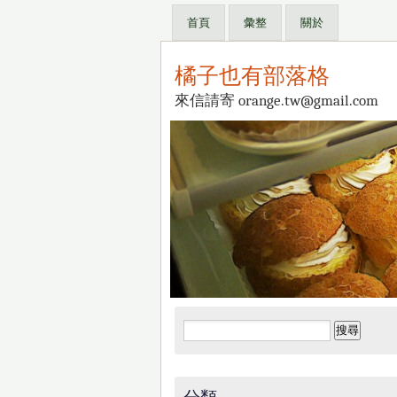
首頁
彙整
關於
橘子也有部落格
來信請寄 orange.tw@gmail.com
搜
尋
關
鍵
分類