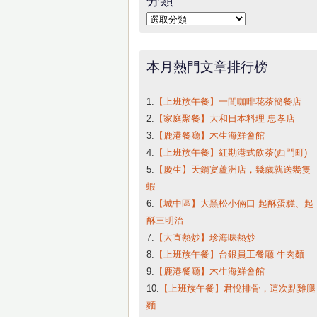
字:
分
類
本月熱門文章排行榜
1.
【上班族午餐】一間咖啡花茶簡餐店
2.
【家庭聚餐】大和日本料理 忠孝店
3.
【鹿港餐廳】木生海鮮會館
4.
【上班族午餐】紅勘港式飲茶(西門町)
5.
【慶生】天鍋宴蘆洲店，幾歲就送幾隻
蝦
6.
【城中區】大黑松小倆口-起酥蛋糕、起
酥三明治
7.
【大直熱炒】珍海味熱炒
8.
【上班族午餐】台銀員工餐廳 牛肉麵
9.
【鹿港餐廳】木生海鮮會館
10.
【上班族午餐】君悅排骨，這次點雞腿
麵