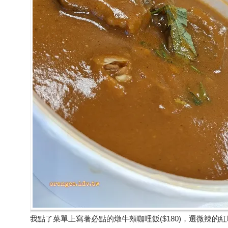
我點了菜單上寫著必點的燉牛頰咖哩飯($180)，選微辣的