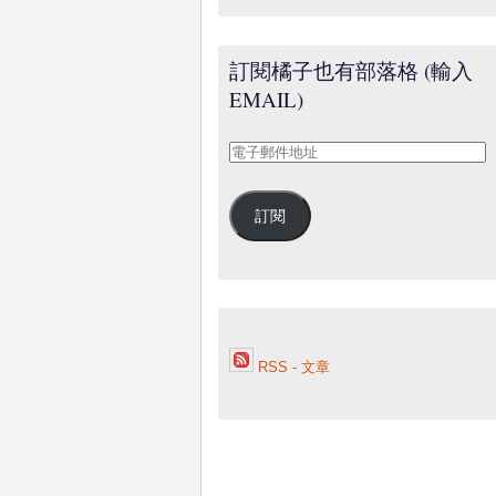
訂閱橘子也有部落格 (輸入
EMAIL)
電
子
郵
訂閱
件
地
址
RSS - 文章