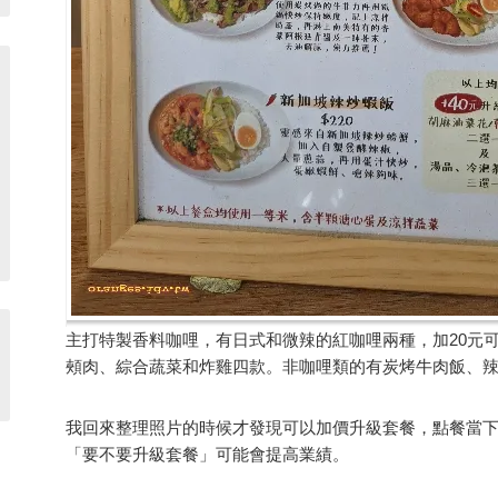
主打特製香料咖哩，有日式和微辣的紅咖哩兩種，加20元
頰肉、綜合蔬菜和炸雞四款。非咖哩類的有炭烤牛肉飯、
我回來整理照片的時候才發現可以加價升級套餐，點餐當
「要不要升級套餐」可能會提高業績。