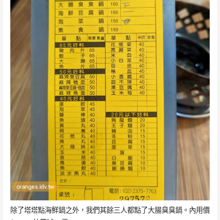
除了塔塔點海鮮鍋之外，我們其餘三人都點了大腸臭臭鍋。內用價