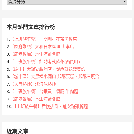
分
類
本月熱門文章排行榜
1.
【上班族午餐】一間咖啡花茶簡餐店
2.
【家庭聚餐】大和日本料理 忠孝店
3.
【鹿港餐廳】木生海鮮會館
4.
【上班族午餐】紅勘港式飲茶(西門町)
5.
【慶生】天鍋宴蘆洲店，幾歲就送幾隻蝦
6.
【城中區】大黑松小倆口-起酥蛋糕、起酥三明治
7.
【大直熱炒】珍海味熱炒
8.
【上班族午餐】台銀員工餐廳 牛肉麵
9.
【鹿港餐廳】木生海鮮會館
10.
【上班族午餐】君悅排骨，這次點雞腿麵
近期文章