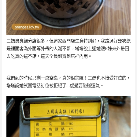
三媽臭臭鍋分店很多，但這家西門店生意特別好，我路過好幾次總
是裡面客滿外面等外帶的人潮不斷，塔塔說上週她跟K妹來外帶回
去吃真的還不錯，這天全員到齊到店裡內用。
我們到的時候只剩一桌空桌，真的很驚險！三媽也不接受訂位的，
塔塔說她試圖電話訂位被拒絕了…感覺要碰碰運氣。