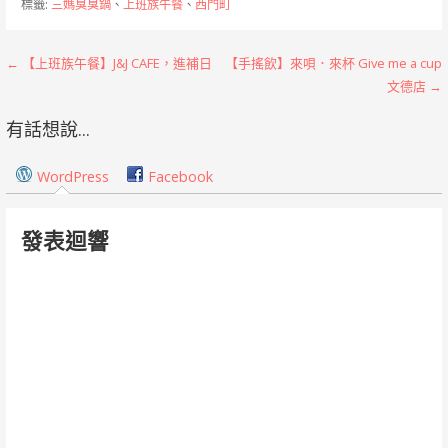
標籤:
三媽臭臭鍋
、
上班族午餐
、
西門町
文
← 【上班族午餐】J&J CAFE，進補日
【手搖飲】來唄．來杯 Give me a cup
文德店 →
章
有話想說...
導
覽
WordPress
Facebook
發表迴響