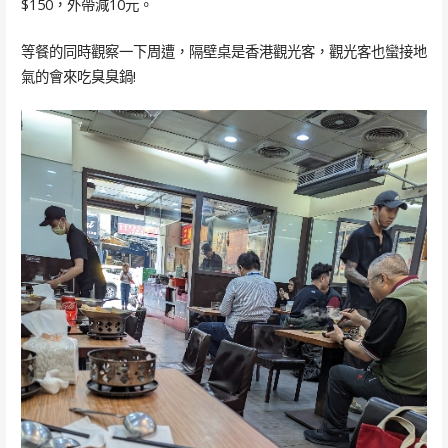
$150，外帶減10元。
等餐的同時觀察一下周遭，隔壁桌是香港觀光客，觀光客也蠻接地
氣的會來吃臭臭鍋!