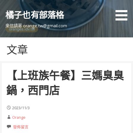
跳
至
橘子也有部落格
主
要
來信請寄 orange.tw@gmail.com
內
容
文章
【上班族午餐】三媽臭臭
鍋，西門店
2023/11/3
Orange
發佈留言