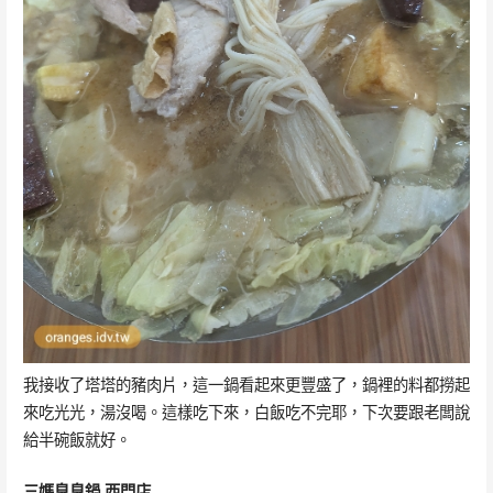
我接收了塔塔的豬肉片，這一鍋看起來更豐盛了，鍋裡的料都撈起
來吃光光，湯沒喝。這樣吃下來，白飯吃不完耶，下次要跟老闆說
給半碗飯就好。
三媽臭臭鍋 西門店