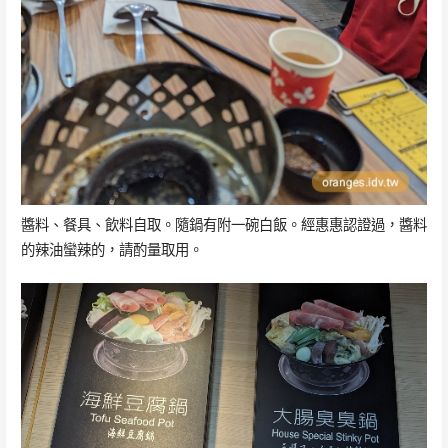
醬料、餐具、飲料自取。隨鍋有附一碗白飯。經惠惠認證過，醬料
的辣油蠻辣的，請酌量取用。