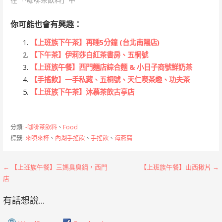
你可能也會有興趣：
【上班族下午茶】再睡5分鐘 (台北南陽店)
【下午茶】伊莉莎白紅茶書房、五桐號
【上班族午餐】西門麵店綜合麵 & 小日子商號鮮奶茶
【手搖飲】一手私藏、五桐號、天仁喫茶趣、功夫茶
【上班族下午茶】沐慕茶飲古亭店
分類:
-咖啡茶飲料
、
Food
標籤:
來唄來杯
、
內湖手搖飲
、
手搖飲
、
海燕窩
文
← 【上班族午餐】三媽臭臭鍋，西門
【上班族午餐】山西揪片 →
店
章
有話想說...
導