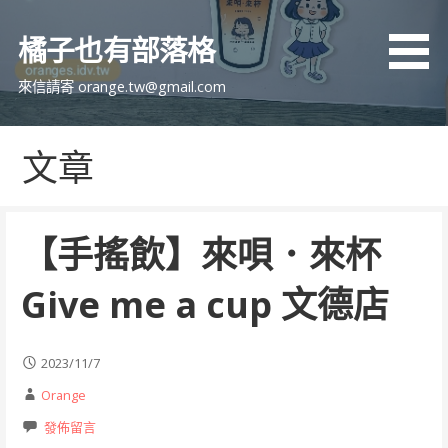
跳
至
橘子也有部落格
主
要
來信請寄 orange.tw@gmail.com
內
容
文章
【手搖飲】來唄．來杯
Give me a cup 文德店
2023/11/7
Orange
發佈留言