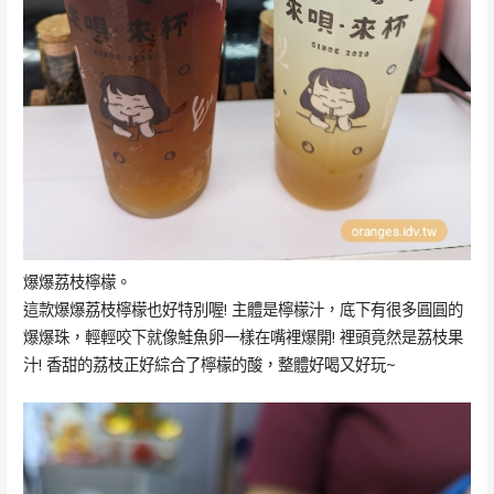
爆爆荔枝檸檬。
這款爆爆荔枝檸檬也好特別喔! 主體是檸檬汁，底下有很多圓圓的
爆爆珠，輕輕咬下就像鮭魚卵一樣在嘴裡爆開! 裡頭竟然是荔枝果
汁! 香甜的荔枝正好綜合了檸檬的酸，整體好喝又好玩~