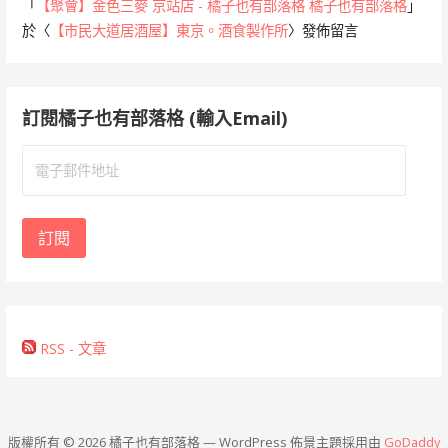
「
【聚會】金色三麥 京站店 - 橘子也有部落格 橘子也有部落格
」
於〈
【市民大道居酒屋】東京。酒食製作所
〉發佈留言
訂閱橘子也有部落格 (輸入Email)
電
子
郵
件
訂閱
地
址
RSS - 文章
版權所有 © 2026 橘子也有部落格 — WordPress 佈景主題採用由
GoDaddy