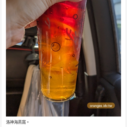
洛神海燕窩。