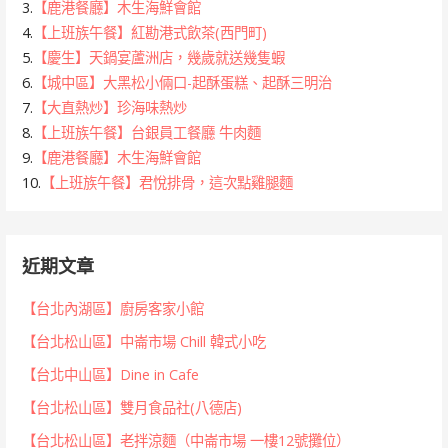
3.
【鹿港餐廳】木生海鮮會館
4.
【上班族午餐】紅勘港式飲茶(西門町)
5.
【慶生】天鍋宴蘆洲店，幾歲就送幾隻蝦
6.
【城中區】大黑松小倆口-起酥蛋糕、起酥三明治
7.
【大直熱炒】珍海味熱炒
8.
【上班族午餐】台銀員工餐廳 牛肉麵
9.
【鹿港餐廳】木生海鮮會館
10.
【上班族午餐】君悅排骨，這次點雞腿麵
近期文章
【台北內湖區】廚房客家小館
【台北松山區】中崙市場 Chill 韓式小吃
【台北中山區】Dine in Cafe
【台北松山區】雙月食品社(八德店)
【台北松山區】老拌涼麵（中崙市場 一樓12號攤位）