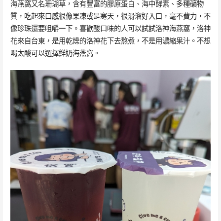
海燕窩又名珊瑚草，含有豐富的膠原蛋白、海中酵素、多種礦物
質，吃起來口感很像果凍或是寒天，很滑溜好入口，毫不費力，不
像珍珠還要咀嚼一下。喜歡酸口味的人可以試試洛神海燕窩，洛神
花來自台東，是用乾燥的洛神花下去熬煮，不是用濃縮果汁。不想
喝太酸可以選擇鮮奶海燕窩。