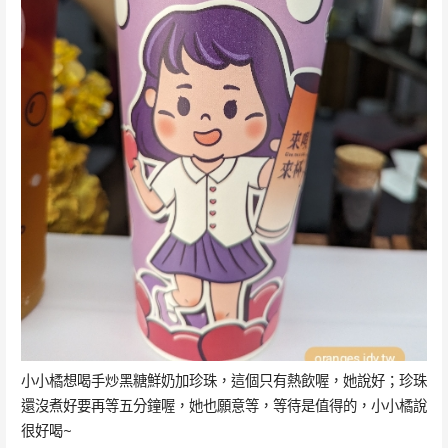
小小橘想喝手炒黑糖鮮奶加珍珠，這個只有熱飲喔，她說好；珍珠
還沒煮好要再等五分鐘喔，她也願意等，等待是值得的，小小橘說
很好喝~