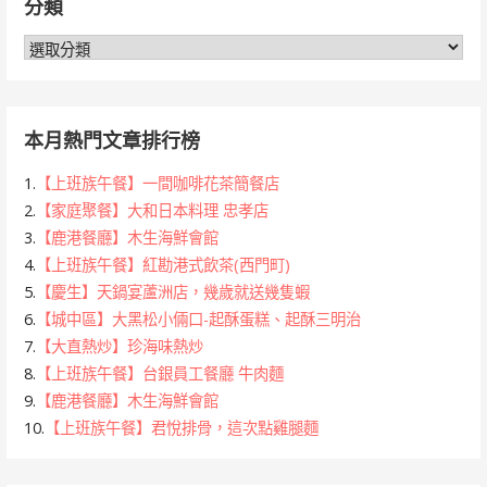
分類
字:
分
類
本月熱門文章排行榜
1.
【上班族午餐】一間咖啡花茶簡餐店
2.
【家庭聚餐】大和日本料理 忠孝店
3.
【鹿港餐廳】木生海鮮會館
4.
【上班族午餐】紅勘港式飲茶(西門町)
5.
【慶生】天鍋宴蘆洲店，幾歲就送幾隻蝦
6.
【城中區】大黑松小倆口-起酥蛋糕、起酥三明治
7.
【大直熱炒】珍海味熱炒
8.
【上班族午餐】台銀員工餐廳 牛肉麵
9.
【鹿港餐廳】木生海鮮會館
10.
【上班族午餐】君悅排骨，這次點雞腿麵