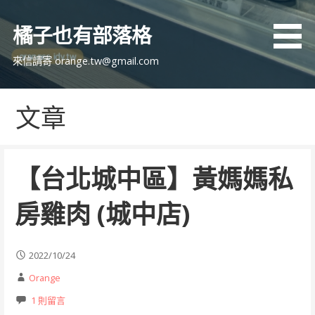
跳
至
橘子也有部落格
主
要
來信請寄 orange.tw@gmail.com
內
容
文章
【台北城中區】黃媽媽私
房雞肉 (城中店)
2022/10/24
Orange
1 則留言