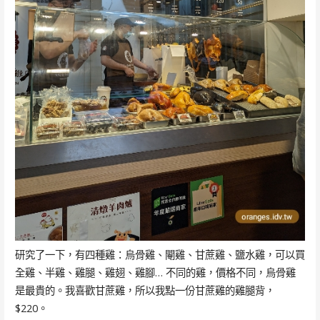
研究了一下，有四種雞：烏骨雞、閹雞、甘蔗雞、鹽水雞，可以買
全雞、半雞、雞腿、雞翅、雞腳… 不同的雞，價格不同，烏骨雞
是最貴的。我喜歡甘蔗雞，所以我點一份甘蔗雞的雞腿背，
$220。