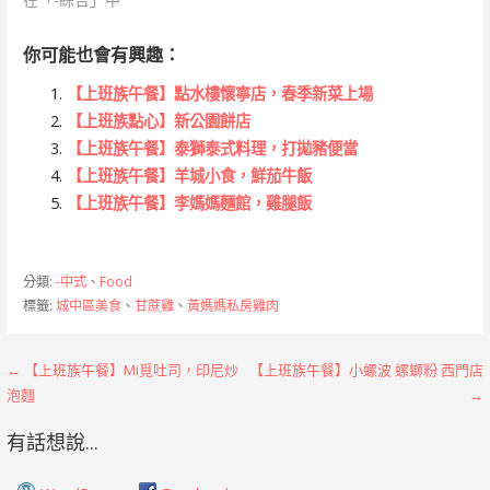
你可能也會有興趣：
【上班族午餐】點水樓懷寧店，春季新菜上場
【上班族點心】新公園餅店
【上班族午餐】泰獅泰式料理，打拋豬便當
【上班族午餐】羊城小食，鮮茄牛飯
【上班族午餐】李媽媽麵館，雞腿飯
分類:
-中式
、
Food
標籤:
城中區美食
、
甘蔗雞
、
黃媽媽私房雞肉
文
← 【上班族午餐】Mi覓吐司，印尼炒
【上班族午餐】小螺波 螺螄粉 西門店
泡麵
→
章
有話想說...
導