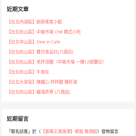
近期文章
【台北內湖區】廚房客家小館
【台北松山區】中崙市場 Chill 韓式小吃
【台北中山區】Dine in Cafe
【台北松山區】雙月食品社(八德店)
【台北松山區】老拌涼麵（中崙市場 一樓12號攤位）
【台北松山區】午食在
【台北大安區】陳鐵心 拌拌麵 豬肝湯
【台北松山區】搬湯弄煮 (八德店)
近期留言
「
匿名訪客
」於〈
【基隆正濱漁港】嶼我 餐酒館
〉發佈留言