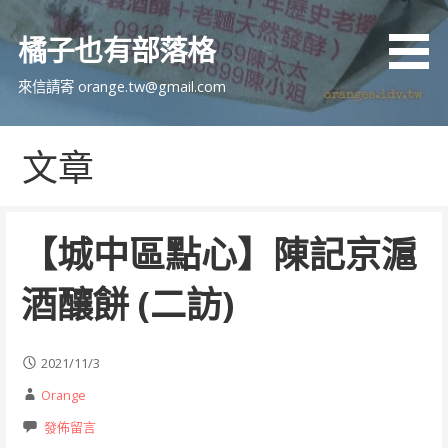
跳
至
橘子也有部落格
主
要
來信請寄 orange.tw@gmail.com
內
容
文章
【城中區點心】陳記京滬
酒釀餅 (二訪)
2021/11/3
Orange
發佈留言