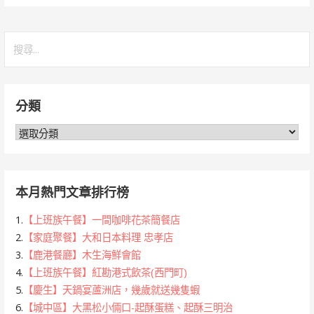
搜
尋
關
鍵
分類
字:
分
類
本月熱門文章排行榜
1.
【上班族午餐】一間咖啡花茶簡餐店
2.
【家庭聚餐】大和日本料理 忠孝店
3.
【鹿港餐廳】木生海鮮會館
4.
【上班族午餐】紅勘港式飲茶(西門町)
5.
【慶生】天鍋宴蘆洲店，幾歲就送幾隻蝦
6.
【城中區】大黑松小倆口-起酥蛋糕、起酥三明治