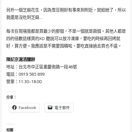
另外一個芝麻花生，因為雪豆剛好有事來到附近，就給她了，所以
我還是沒吃到芝麻…
每次在現場我都是買最少的那個，不是一個就是兩個。其他人都是
四的倍數這樣買的XD 聽說可以放冷凍庫，要吃的時候再回烤就
好，算方便。我應該是不需要囤積啦，要吃直接過去買也不遠。
陳記京滬酒釀餅
地址：台北市中正區重慶南路一段48號
電話：0919 585 899
營業：11:30–18:00
分享：
Facebook
電子郵件
相關