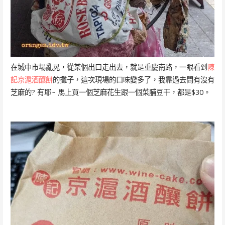
在城中市場亂晃，從某個出口走出去，就是重慶南路，一眼看到
陳
記京滬酒釀餅
的攤子，這次現場的口味變多了，我靠過去問有沒有
芝麻的? 有耶~ 馬上買一個芝麻花生跟一個菜脯豆干，都是$30。