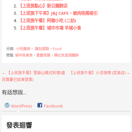
【上班族點心】新公園餅店
【上班族下午茶】J&J CAFE，被肉桂捲吸引
【上班族午餐】阿樹小吃 (二訪)
【上班族午餐】城中市場 羊城小食
分類:
-小吃麵食
、
-麵包甜點
、
Food
標籤:
城中區美食
、
重慶南路
、
陳記京滬酒釀餅
文
← 【上班族午餐】雪嶽山韓式料理(遠
【上班族午餐】小吉咖哩 (武昌店) →
百寶慶已結束營業)
章
有話想說...
導
覽
WordPress
Facebook
發表迴響