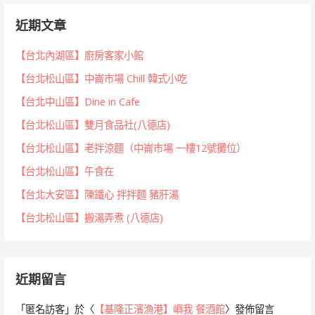
近期文章
【台北內湖區】廚房客家小館
【台北松山區】中崙市場 Chill 韓式小吃
【台北中山區】Dine in Cafe
【台北松山區】雙月食品社(八德店)
【台北松山區】老拌涼麵（中崙市場 一樓12號攤位）
【台北松山區】午食在
【台北大安區】陳鐵心 拌拌麵 豬肝湯
【台北松山區】搬湯弄煮 (八德店)
近期留言
「
匿名訪客
」於〈
【基隆正濱漁港】嶼我 餐酒館
〉發佈留言