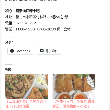
和心，雲泰缅口味小吃
地址：新北市永和區竹林路225巷54之2號
電話：02 8926 7579
營業：11:00–15:30, 17:00–20:30 週一公休
分享：
Facebook
電子郵件
相關
【上班族午餐】泰獅泰式料
【敦北巷弄內】小食泰 泰味
理，打拋豬便當
食堂，濃濃泰國味小館子