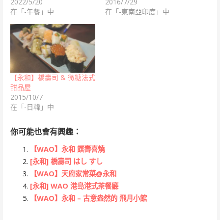
2022/5/20
2016/7/29
在「-午餐」中
在「-東南亞印度」中
【永和】橋壽司 & 微糖法式
甜品屋
2015/10/7
在「-日韓」中
你可能也會有興趣：
【WAO】永和 饌壽喜燒
[永和] 橋壽司 はし すし
【WAO】天府家常菜@永和
[永和] WAO 港島港式茶餐廳
【WAO】永和 – 古意盎然的 飛月小館