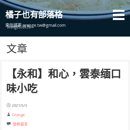
跳
至
橘子也有部落格
主
要
來信請寄 orange.tw@gmail.com
內
容
文章
【永和】和心，雲泰缅口
味小吃
2021/5/3
Orange
發佈留言