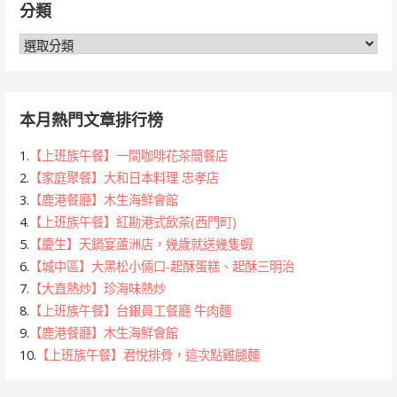
分類
字:
分
類
本月熱門文章排行榜
1.
【上班族午餐】一間咖啡花茶簡餐店
2.
【家庭聚餐】大和日本料理 忠孝店
3.
【鹿港餐廳】木生海鮮會館
4.
【上班族午餐】紅勘港式飲茶(西門町)
5.
【慶生】天鍋宴蘆洲店，幾歲就送幾隻蝦
6.
【城中區】大黑松小倆口-起酥蛋糕、起酥三明治
7.
【大直熱炒】珍海味熱炒
8.
【上班族午餐】台銀員工餐廳 牛肉麵
9.
【鹿港餐廳】木生海鮮會館
10.
【上班族午餐】君悅排骨，這次點雞腿麵