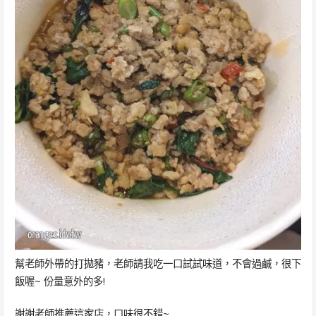
幫老師外帶的打拋豬，老師請我吃一口試試味道，不會過鹹，很下
飯喔~ 份量意外的多!
謝謝老師推薦這家店，口味很不錯~