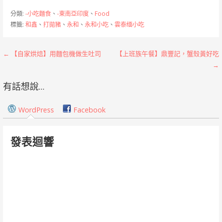
分類:
-小吃麵食
、
-東南亞印度
、
Food
標籤:
和鑫
、
打拋豬
、
永和
、
永和小吃
、
雲泰缅小吃
文
← 【自家烘焙】用麵包機做生吐司
【上班族午餐】鼎豐記，蟹殼黃好吃
→
章
有話想說...
導
覽
WordPress
Facebook
發表迴響