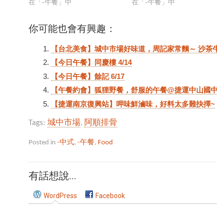
在「-午餐」中
在「-午餐」中
你可能也會有興趣：
【台北美食】城中市場好味道，周記家常麵～ 沙茶牛
【今日午餐】同慶樓 4/14
【今日午餐】餘記 6/17
【午餐約會】狐狸野餐，舒服的午餐@捷運中山國
【捷運南京復興站】呷味鮮滷味，好料太多難抉擇~
Tags:
城中市場
,
阿順排骨
Posted in
-中式
,
-午餐
,
Food
有話想說...
WordPress
Facebook