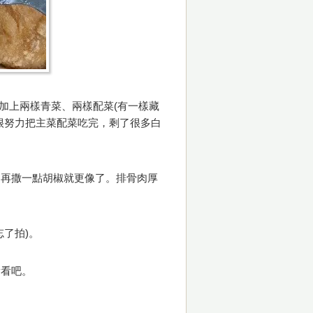
，加上兩樣青菜、兩樣配菜(有一樣藏
很努力把主菜配菜吃完，剩了很多白
，再撒一點胡椒就更像了。排骨肉厚
忘了拍)。
看看吧。