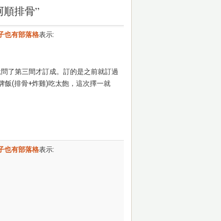
 阿順排骨”
橘子也有部落格
表示:
事說問了第三間才訂成。訂的是之前就訂過
飯(排骨+炸雞)吃太飽，這次擇一就
橘子也有部落格
表示: