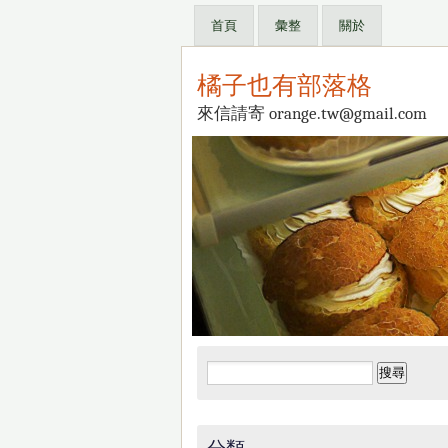
首頁
彙整
關於
橘子也有部落格
來信請寄 orange.tw@gmail.com
搜
尋
關
鍵
分類