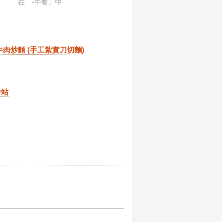
在「-午餐」中
肉炒麵 (手工紮實刀切麵)
中站