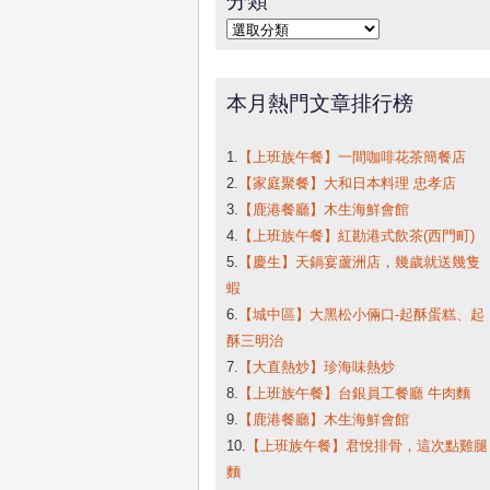
字:
分
類
本月熱門文章排行榜
1.
【上班族午餐】一間咖啡花茶簡餐店
2.
【家庭聚餐】大和日本料理 忠孝店
3.
【鹿港餐廳】木生海鮮會館
4.
【上班族午餐】紅勘港式飲茶(西門町)
5.
【慶生】天鍋宴蘆洲店，幾歲就送幾隻
蝦
6.
【城中區】大黑松小倆口-起酥蛋糕、起
酥三明治
7.
【大直熱炒】珍海味熱炒
8.
【上班族午餐】台銀員工餐廳 牛肉麵
9.
【鹿港餐廳】木生海鮮會館
10.
【上班族午餐】君悅排骨，這次點雞腿
麵