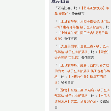
近期留言
「
匿名訪客
」於〈
【基隆正濱漁港】嶼
我 餐酒館
〉發佈留言
「
【上班族午餐】周照子鐵板燒 西門店
- 橘子也有部落格 橘子也有部落格
」於
〈
【上班族午餐】開工大吉! 周照子鐵
板燒
〉發佈留言
「
【大直美麗華】金色三麥 - 橘子也有
部落格 橘子也有部落格
」於〈
【聚會】
金色三麥 京站店
〉發佈留言
「
【上班族午餐】紅巷，西門町巷弄裡
的簡餐 - 橘子也有部落格 橘子也有部落
格
」於〈
【上班族午餐】松屋西門町
店
〉發佈留言
「
【聚會】金色三麥 京站店 - 橘子也有
部落格 橘子也有部落格
」於〈
【市民大
道居酒屋】東京。酒食製作所
〉發佈留
言