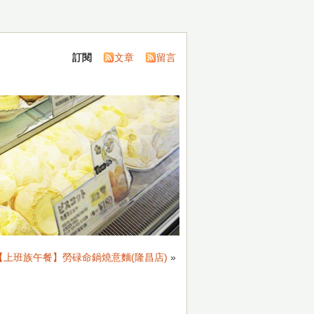
訂閱
文章
留言
【上班族午餐】勞碌命鍋燒意麵(隆昌店)
»