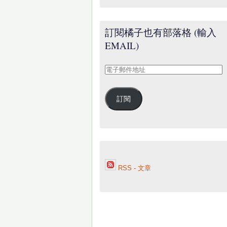
訂閱橘子也有部落格 (輸入
EMAIL)
電
子
郵
訂閱
件
地
址
RSS - 文章