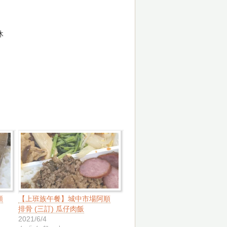
休
順
【上班族午餐】城中市場阿順
排骨 (三訂) 瓜仔肉飯
2021/6/4