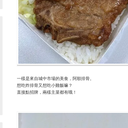
一樣是來自城中市場的美食，阿順排骨。
想吃炸排骨又想吃小雞飯嘛？
直接點招牌，兩樣主菜都有哦！