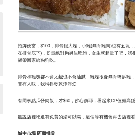
招牌便當，$100，排骨很大塊，小雞(無骨雞肉)也有五塊
在排骨底下)，份量絕對夠男生吃飽，女生就超量了吧，我
飯帶回家給狗狗吃。
排骨和雞塊都不會太鹹也不會油膩，雞塊很像無骨鹽酥雞
實有入味，我啃得乾乾淨淨:D
有同事點瓜仔肉飯，才$60，佛心價耶，看起來CP值頗高(
聽說店裡吃還有免費的湯可以喝，這個等有機會再去店裡
城中市場 阿順排骨