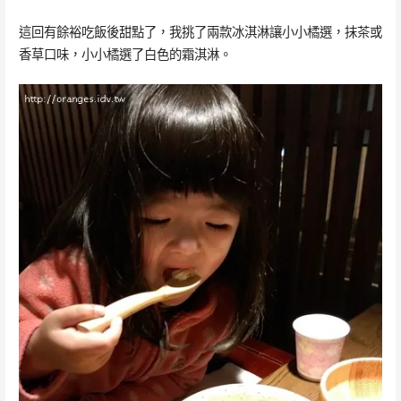
這回有餘裕吃飯後甜點了，我挑了兩款冰淇淋讓小小橘選，抹茶或
香草口味，小小橘選了白色的霜淇淋。