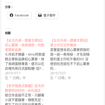
分享：
Facebook
電子郵件
相關
【台北內湖‧捷運文德站】
【台北內湖‧捷運文德站】
初心菓寮，長崎蛋糕。阿默
富士印日式炸豬排
蛋糕新品牌
其實是想去初心菓寮把我的
七月初才開幕，Amo阿默蛋
買一送一券用掉，才先到隔
糕企業新品牌初心菓寮，除
壁的富士印吃午餐的XD 沒
了長崎蛋糕專賣，還可以在
想到吃完就吃不下初心菓寮
店裡內用日式甜點喔! 從F…
的…
2015/7/17
2015/7/27
在「-日韓」中
在「-日韓」中
【老字號美式餐廳】這天的
雙聖特別好吃~ @內湖店
假日作息超不正常，只顧著
小孩不要餓著、睡眠充足，
都忘了自己沒吃什麼東西，