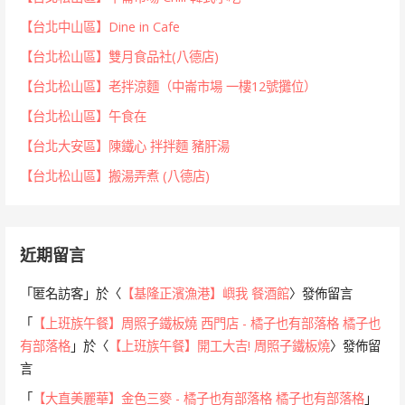
【台北中山區】Dine in Cafe
【台北松山區】雙月食品社(八德店)
【台北松山區】老拌涼麵（中崙市場 一樓12號攤位）
【台北松山區】午食在
【台北大安區】陳鐵心 拌拌麵 豬肝湯
【台北松山區】搬湯弄煮 (八德店)
近期留言
「
匿名訪客
」於〈
【基隆正濱漁港】嶼我 餐酒館
〉發佈留言
「
【上班族午餐】周照子鐵板燒 西門店 - 橘子也有部落格 橘子也
有部落格
」於〈
【上班族午餐】開工大吉! 周照子鐵板燒
〉發佈留
言
「
【大直美麗華】金色三麥 - 橘子也有部落格 橘子也有部落格
」