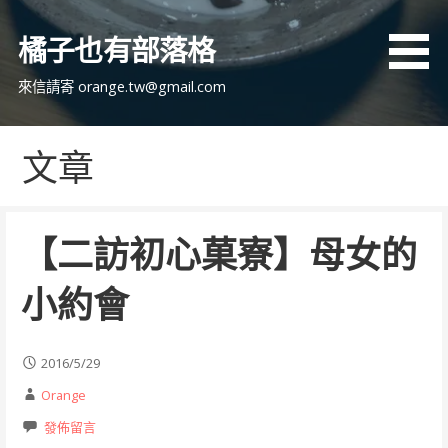
跳
至
橘子也有部落格
主
要
來信請寄 orange.tw@gmail.com
內
容
文章
【二訪初心菓寮】母女的
小約會
2016/5/29
Orange
發佈留言