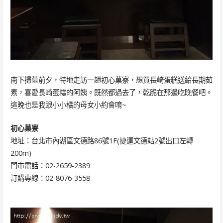
南下掃墓前夕，特地走訪一趟初心菓寮，想買長崎蛋糕送給長期茹
素，喜愛長崎蛋糕的阿姨。既然都過去了，乾脆在那邊吃晚餐吧。
這晚也是我跟小小橘的母女小約會唷~
初心菓寮
地址：台北市內湖區文德路86號1F(捷運文德站2號出口左轉
200m)
門市電話：02-2659-2389
訂購專線：02-8076-3558