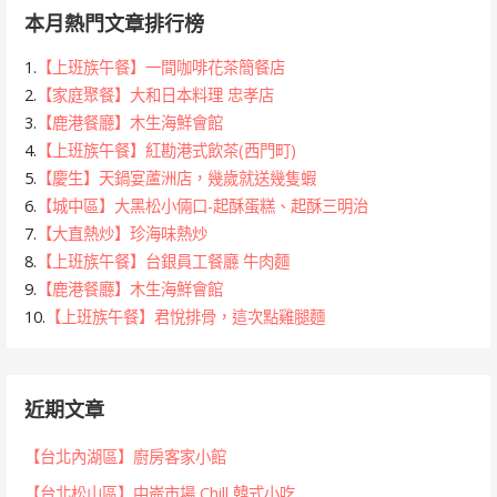
本月熱門文章排行榜
1.
【上班族午餐】一間咖啡花茶簡餐店
2.
【家庭聚餐】大和日本料理 忠孝店
3.
【鹿港餐廳】木生海鮮會館
4.
【上班族午餐】紅勘港式飲茶(西門町)
5.
【慶生】天鍋宴蘆洲店，幾歲就送幾隻蝦
6.
【城中區】大黑松小倆口-起酥蛋糕、起酥三明治
7.
【大直熱炒】珍海味熱炒
8.
【上班族午餐】台銀員工餐廳 牛肉麵
9.
【鹿港餐廳】木生海鮮會館
10.
【上班族午餐】君悅排骨，這次點雞腿麵
近期文章
【台北內湖區】廚房客家小館
【台北松山區】中崙市場 Chill 韓式小吃