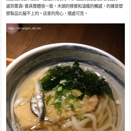
感到驚喜! 餐具整體很一致，木頭的樸實和溫暖的觸感，的確是塑
膠製品比擬不上的。店家的用心，隨處可見。