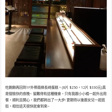
吃飽飽再回到1F外帶兩條長崎蛋糕。(8片 $250，12片 $330元)真
是個愉快的夜晚~ 蠻難得有這種機會，只有我跟小小橘一起外出用
餐，順利且開心，我們都跨出了一大步! 更期待以後跟女兒一起逛
街，相信這天很快就會到來~