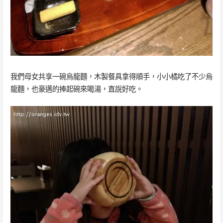
我們母女共享一碗烏龍麵，木製餐具拿得順手，小小橘吃了不少烏
龍麵，也豪邁的捧起碗來喝湯，直說好吃。