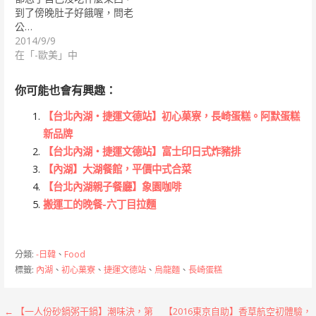
到了傍晚肚子好餓喔，問老
公…
2014/9/9
在「-歐美」中
你可能也會有興趣：
【台北內湖‧捷運文德站】初心菓寮，長崎蛋糕。阿默蛋糕
新品牌
【台北內湖‧捷運文德站】富士印日式炸豬排
【內湖】大湖餐館，平價中式合菜
【台北內湖親子餐廳】象園咖啡
搬運工的晚餐-六丁目拉麵
分類:
-日韓
、
Food
標籤:
內湖
、
初心菓寮
、
捷運文德站
、
烏龍麵
、
長崎蛋糕
文
← 【一人份砂鍋粥干鍋】潮味決，第
【2016東京自助】香草航空初體驗，