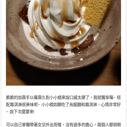
脆脆的加壽手以羅壽久對小小橘來說口感太硬了，我就獨享囉~ 搭
配霜淇淋很美味呢~ 小小橘如願吃了烏龍麵和霜淇淋，心情非常好
~ 說下次還要來!
可以自己單獨帶著女兒外出用餐，沒有過多的擔心，兩個人都很輕