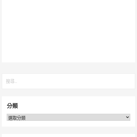
搜
尋
關
鍵
分類
字:
分
類