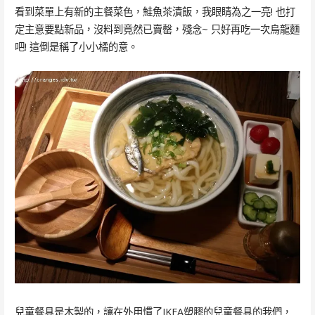
看到菜單上有新的主餐菜色，鮭魚茶漬飯，我眼睛為之一亮! 也打
定主意要點新品，沒料到竟然已賣罄，殘念~ 只好再吃一次烏龍麵
吧! 這倒是稱了小小橘的意。
兒童餐具是木製的，讓在外用慣了IKEA塑膠的兒童餐具的我們，