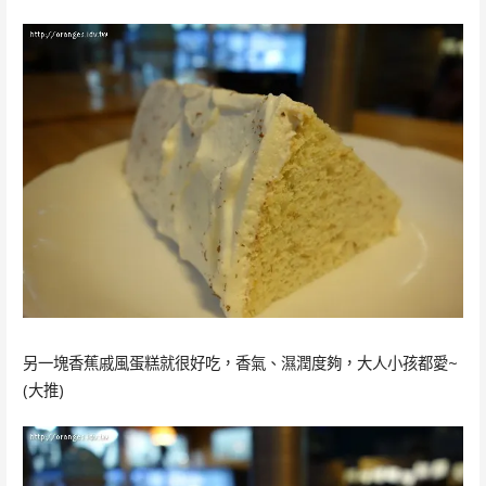
另一塊香蕉戚風蛋糕就很好吃，香氣、濕潤度夠，大人小孩都愛~
(大推)