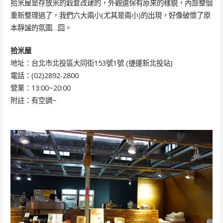
拾米屋是存放米的穀倉改建的，外觀還保有原來的樣貌，內部整個
重新整理過了，我們六大兩小(尤其是兩小)的出現，好像破懷了原
本靜謐的氛圍…囧。
拾米屋
地址：台北市北投區大同街153號1號 (捷運新北投站)
電話：(02)2892-2800
營業：13:00~20:00
附註：有空調~