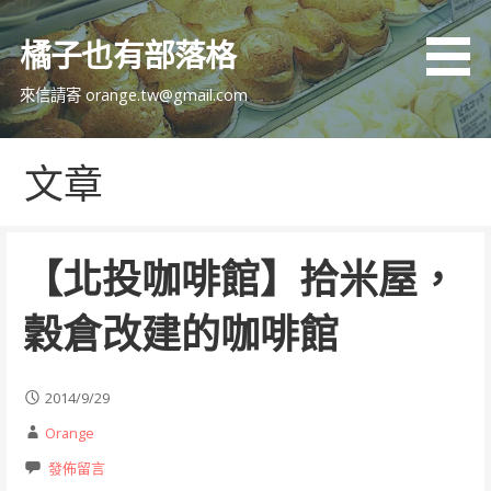
跳
至
橘子也有部落格
主
要
來信請寄 orange.tw@gmail.com
內
容
文章
【北投咖啡館】拾米屋，
穀倉改建的咖啡館
2014/9/29
Orange
發佈留言