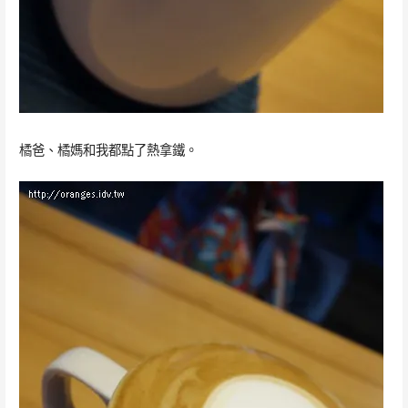
橘爸、橘媽和我都點了熱拿鐵。