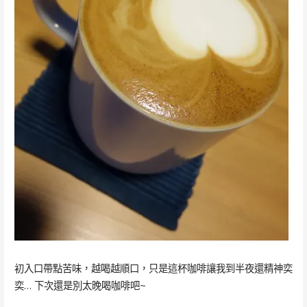
初入口帶點苦味，越喝越順口，只是這杯咖啡讓我到半夜還精神奕
奕… 下次還是別太晚喝咖啡吧~