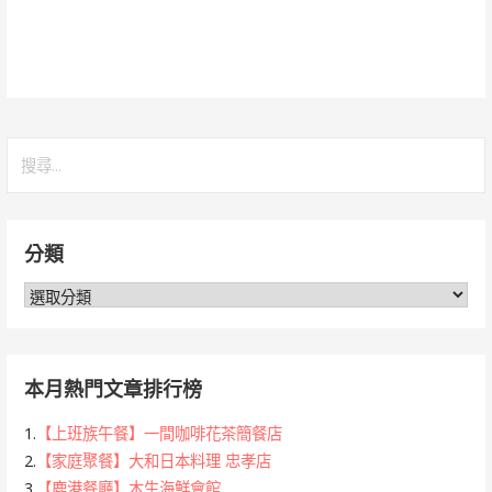
搜
尋
關
鍵
分類
字:
分
類
本月熱門文章排行榜
1.
【上班族午餐】一間咖啡花茶簡餐店
2.
【家庭聚餐】大和日本料理 忠孝店
3.
【鹿港餐廳】木生海鮮會館