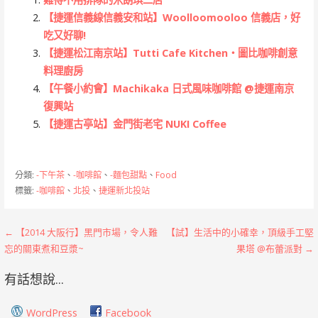
【捷運信義線信義安和站】Woolloomooloo 信義店，好
吃又好聊!
【捷運松江南京站】Tutti Cafe Kitchen‧圖比咖啡創意
料理廚房
【午餐小約會】Machikaka 日式風味咖啡館 @捷運南京
復興站
【捷運古亭站】金門街老宅 NUKI Coffee
分類:
-下午茶
、
-咖啡館
、
-麵包甜點
、
Food
標籤:
-咖啡館
、
北投
、
捷運新北投站
文
← 【2014 大阪行】黑門市場，令人難
【試】生活中的小確幸，頂級手工堅
忘的關東煮和豆漿~
果塔 @布蕾派對 →
章
有話想說...
導
覽
WordPress
Facebook