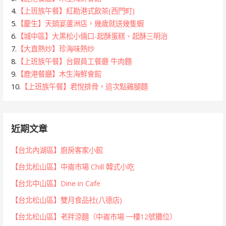
4.
【上班族午餐】紅勘港式飲茶(西門町)
5.
【慶生】天鍋宴蘆洲店，幾歲就送幾隻蝦
6.
【城中區】大黑松小倆口-起酥蛋糕、起酥三明治
7.
【大直熱炒】珍海味熱炒
8.
【上班族午餐】台銀員工餐廳 牛肉麵
9.
【鹿港餐廳】木生海鮮會館
10.
【上班族午餐】君悅排骨，這次點雞腿麵
近期文章
【台北內湖區】廚房客家小館
【台北松山區】中崙市場 Chill 韓式小吃
【台北中山區】Dine in Cafe
【台北松山區】雙月食品社(八德店)
【台北松山區】老拌涼麵（中崙市場 一樓12號攤位）