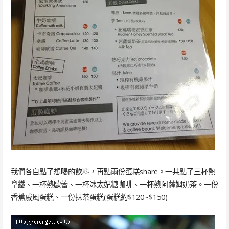
我們各自點了想喝的飲料，再點兩份蛋糕share。一共點了三杯熱
拿鐵、一杯熱歐蕾、一杯冰太妃糖咖啡、一杯熱阿薩姆奶茶。一份
香蕉戚風蛋糕、一份抹茶蛋糕(蛋糕約$120~$150)