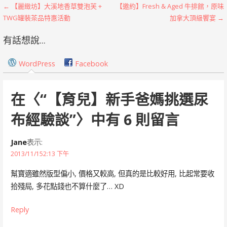
文
← 【麗緻坊】大溪地香草雙泡芙 +
【邀約】Fresh & Aged 牛排館，原味
TWG罐裝茶品特惠活動
加拿大頂級饗宴 →
章
有話想說...
導
覽
WordPress
Facebook
在〈
“【育兒】新手爸媽挑選尿
布經驗談”
〉中有 6 則留言
Jane
表示:
2013/11/152:13 下午
幫寶適雖然版型偏小, 價格又較高, 但真的是比較好用, 比起常要收
拾殘局, 多花點錢也不算什麼了… XD
Reply