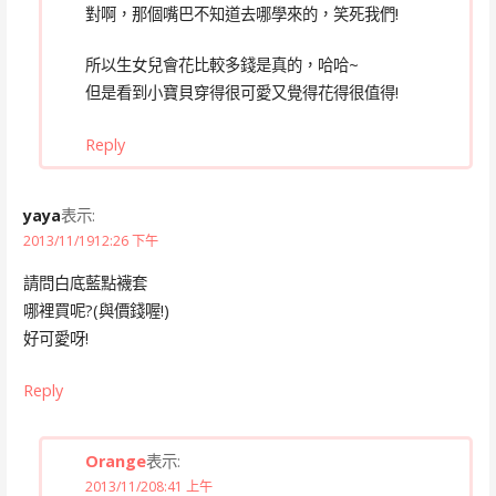
對啊，那個嘴巴不知道去哪學來的，笑死我們!
所以生女兒會花比較多錢是真的，哈哈~
但是看到小寶貝穿得很可愛又覺得花得很值得!
Reply
yaya
表示:
2013/11/1912:26 下午
請問白底藍點襪套
哪裡買呢?(與價錢喔!)
好可愛呀!
Reply
Orange
表示:
2013/11/208:41 上午