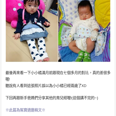
最後再來看一下小小橘滿月前跟現在七個多月的對比，真的差很多
喔!
聽說有人看到這張照片誤以為小小橘已經兩歲了XD
下回再跟新手爸媽們分享其他的育兒經喔!(這個講不完的~)
※此篇為幫寶適邀稿文※