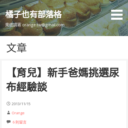
跳
至
橘子也有部落格
主
要
來信請寄 orange.tw@gmail.com
內
容
文章
【育兒】新手爸媽挑選尿
布經驗談
2013/11/15
Orange
6 則留言