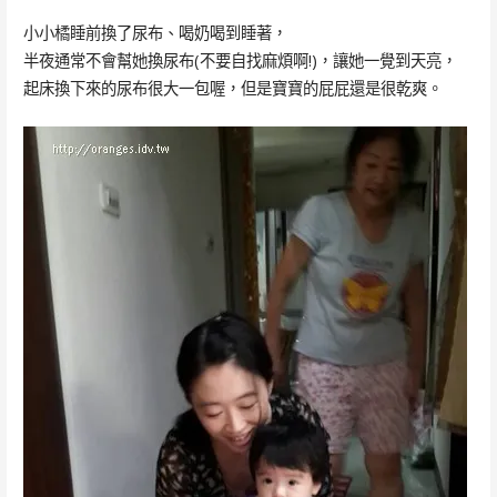
小小橘睡前換了尿布、喝奶喝到睡著，
半夜通常不會幫她換尿布(不要自找麻煩啊!)，讓她一覺到天亮，
起床換下來的尿布很大一包喔，但是寶寶的屁屁還是很乾爽。