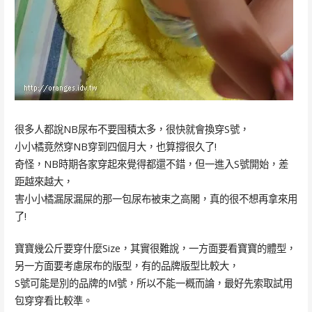
很多人都說NB尿布不要囤積太多，很快就會換穿S號，
小小橘竟然穿NB穿到四個月大，也算撐很久了!
奇怪，NB時期各家穿起來覺得都還不錯，但一進入S號開始，差
距越來越大，
害小小橘漏尿漏屎的那一包尿布被束之高閣，真的很不想再拿來用
了!
寶寶幾公斤要穿什麼Size，其實很難說，一方面要看寶寶的體型，
另一方面要考慮尿布的版型，有的品牌版型比較大，
S號可能是別的品牌的M號，所以不能一概而論，最好先索取試用
包穿穿看比較準。