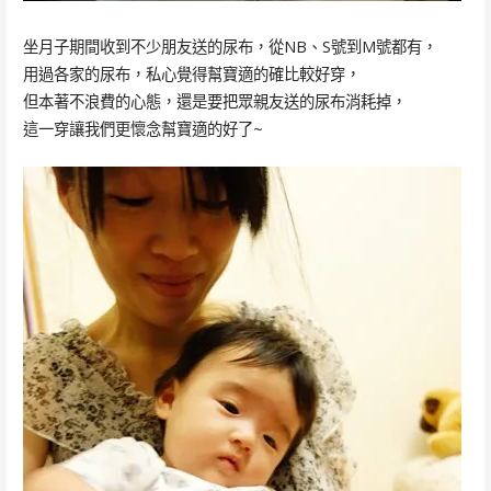
坐月子期間收到不少朋友送的尿布，從NB、S號到M號都有，
用過各家的尿布，私心覺得幫寶適的確比較好穿，
但本著不浪費的心態，還是要把眾親友送的尿布消耗掉，
這一穿讓我們更懷念幫寶適的好了~