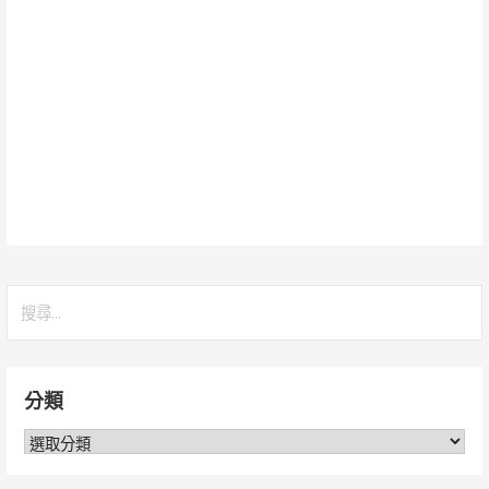
搜
尋
關
鍵
分類
字:
分
類