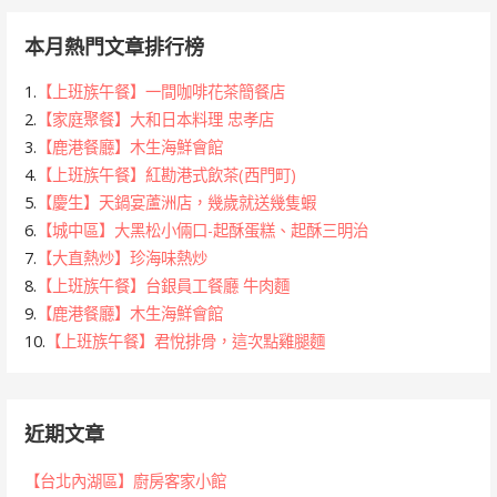
本月熱門文章排行榜
1.
【上班族午餐】一間咖啡花茶簡餐店
2.
【家庭聚餐】大和日本料理 忠孝店
3.
【鹿港餐廳】木生海鮮會館
4.
【上班族午餐】紅勘港式飲茶(西門町)
5.
【慶生】天鍋宴蘆洲店，幾歲就送幾隻蝦
6.
【城中區】大黑松小倆口-起酥蛋糕、起酥三明治
7.
【大直熱炒】珍海味熱炒
8.
【上班族午餐】台銀員工餐廳 牛肉麵
9.
【鹿港餐廳】木生海鮮會館
10.
【上班族午餐】君悅排骨，這次點雞腿麵
近期文章
【台北內湖區】廚房客家小館