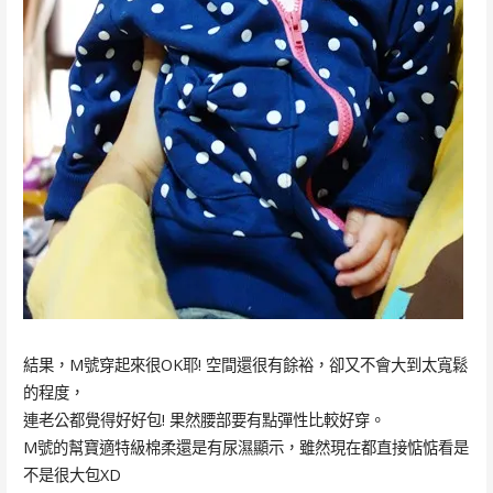
結果，M號穿起來很OK耶! 空間還很有餘裕，卻又不會大到太寬鬆
的程度，
連老公都覺得好好包! 果然腰部要有點彈性比較好穿。
M號的幫寶適特級棉柔還是有尿濕顯示，雖然現在都直接惦惦看是
不是很大包XD