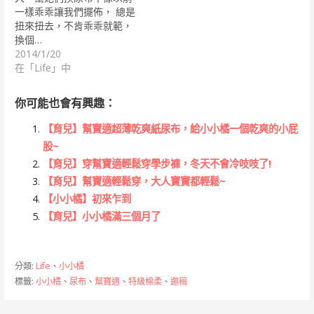
一樣乖乖讓我們擺佈， 總是
扭來扭去，不肯乖乖就範，
換個…
2014/1/20
在「Life」中
你可能也會有興趣：
【育兒】幫寶適超薄乾爽紙尿布，給小小橘一個乾爽的小屁
股~
【育兒】穿幫寶適輕鬆穿學步褲，冬天不會冷吱吱了!
【育兒】幫寶適輕鬆穿，大人寶寶都輕鬆~
【小小橘】初來乍到
【育兒】小小橘滿三個月了
分類:
Life
、
小小橘
標籤:
小小橘
、
尿布
、
幫寶適
、
特級棉柔
、
邀稿