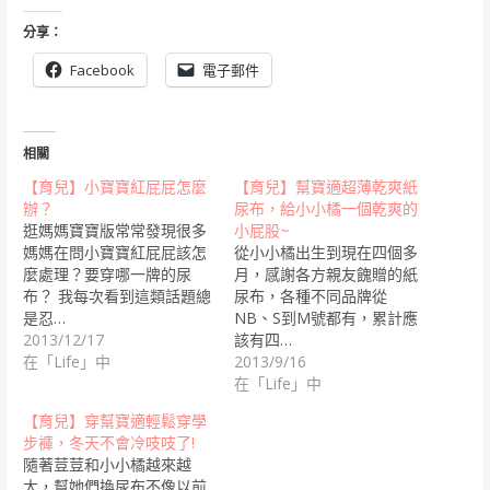
分享：
Facebook
電子郵件
相關
【育兒】小寶寶紅屁屁怎麼
【育兒】幫寶適超薄乾爽紙
辦？
尿布，給小小橘一個乾爽的
逛媽媽寶寶版常常發現很多
小屁股~
媽媽在問小寶寶紅屁屁該怎
從小小橘出生到現在四個多
麼處理？要穿哪一牌的尿
月，感謝各方親友餽贈的紙
布？ 我每次看到這類話題總
尿布，各種不同品牌從
是忍…
NB、S到M號都有，累計應
2013/12/17
該有四…
在「Life」中
2013/9/16
在「Life」中
【育兒】穿幫寶適輕鬆穿學
步褲，冬天不會冷吱吱了!
隨著荳荳和小小橘越來越
大，幫她們換尿布不像以前