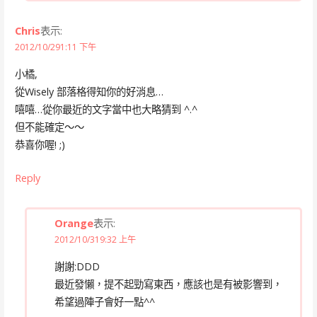
Chris
表示:
2012/10/291:11 下午
小橘,
從Wisely 部落格得知你的好消息…
嘻嘻…從你最近的文字當中也大略猜到 ^.^
但不能確定～～
恭喜你喔! ;)
Reply
Orange
表示:
2012/10/319:32 上午
謝謝:DDD
最近發懶，提不起勁寫東西，應該也是有被影響到，
希望過陣子會好一點^^