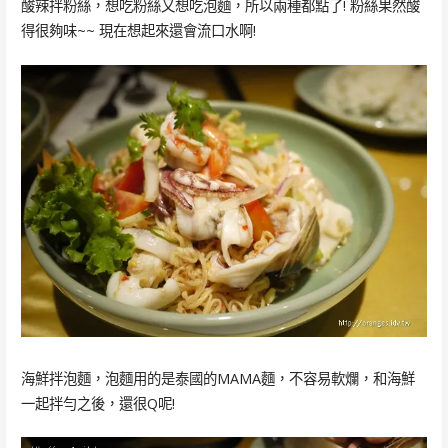
酸辣拌粉絲，想吃粉絲又想吃泡麵，所以兩種都點了! 粉絲果然酸
得很夠味~~ 現在想起來還會流口水啊!
海鮮拌泡麵，泡麵用的是泰國的MAMA麵，不容易軟爛，和海鮮
一起拌勻之後，還很Q呢!