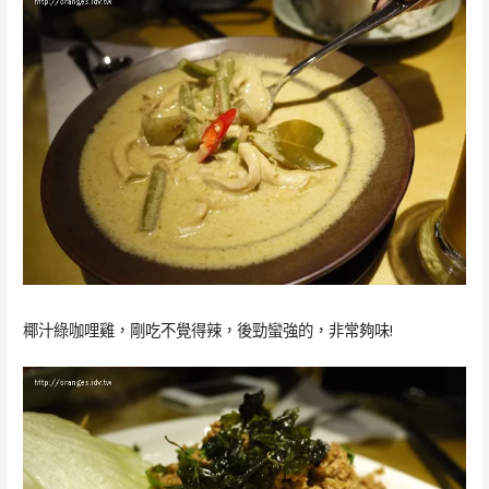
椰汁綠咖哩雞，剛吃不覺得辣，後勁蠻強的，非常夠味!