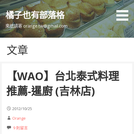
跳
至
橘子也有部落格
主
要
來信請寄 orange.tw@gmail.com
內
容
文章
【WAO】台北泰式料理
推薦-暹廚 (吉林店)
2012/10/25
Orange
9 則留言