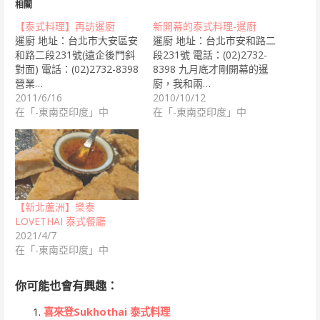
相關
【泰式料理】再訪暹廚
新開幕的泰式料理-暹廚
暹廚 地址：台北市大安區安
暹廚 地址：台北市安和路二
和路二段231號(遠企後門斜
段231號 電話：(02)2732-
對面) 電話：(02)2732-8398
8398 九月底才剛開幕的暹
營業…
廚，我和兩…
2011/6/16
2010/10/12
在「-東南亞印度」中
在「-東南亞印度」中
【新北蘆洲】樂泰
LOVETHAI 泰式餐廳
2021/4/7
在「-東南亞印度」中
你可能也會有興趣：
喜來登Sukhothai 泰式料理