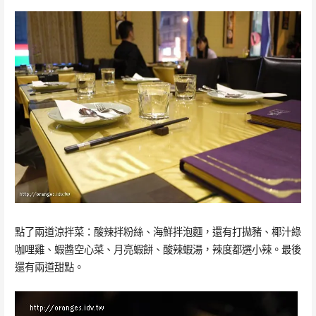
點了兩道涼拌菜：酸辣拌粉絲、海鮮拌泡麵，還有打拋豬、椰汁綠
咖哩雞、蝦醬空心菜、月亮蝦餅、酸辣蝦湯，辣度都選小辣。最後
還有兩道甜點。