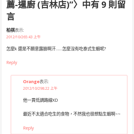
薦-暹廚 (吉林店)”
〉中有 9 則留
言
柏祺
表示:
2012/10/265:43 上午
怎麼k 還是不願意露臉啊汗……怎麼沒有吃泰式生蝦呢?
Reply
Orange
表示:
2012/10/298:22 上午
他一貫低調路線XD
最近不太適合吃生的食物，不然我也很想點生蝦啊~~
Reply