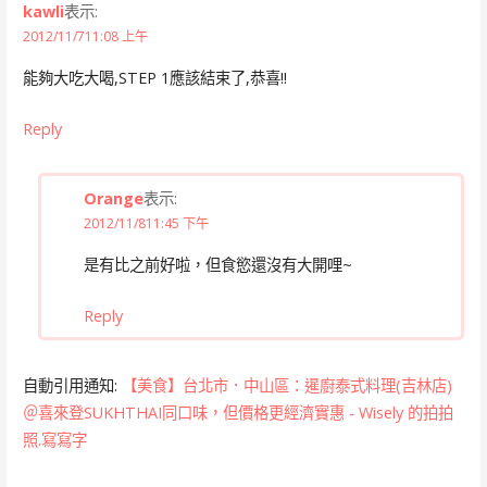
kawli
表示:
2012/11/711:08 上午
能夠大吃大喝,STEP 1應該結束了,恭喜!!
Reply
Orange
表示:
2012/11/811:45 下午
是有比之前好啦，但食慾還沒有大開哩~
Reply
自動引用通知:
【美食】台北市．中山區：暹廚泰式料理(吉林店)
＠喜來登SUKHTHAI同口味，但價格更經濟實惠 - Wisely 的拍拍
照.寫寫字