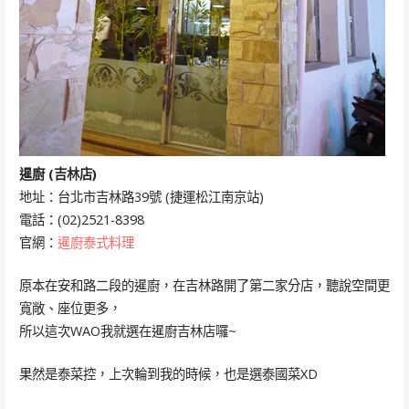
暹廚 (吉林店)
地址：台北市吉林路39號 (捷運松江南京站)
電話：(02)2521-8398
官網：
暹廚泰式料理
原本在安和路二段的暹廚，在吉林路開了第二家分店，聽說空間更
寬敞、座位更多，
所以這次WAO我就選在暹廚吉林店囉~
果然是泰菜控，上次輪到我的時候，也是選泰國菜XD