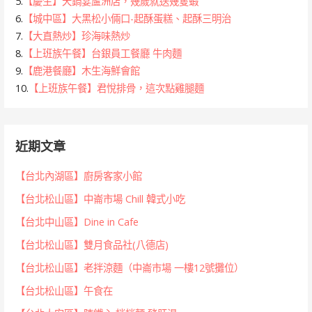
5.
【慶生】天鍋宴蘆洲店，幾歲就送幾隻蝦
6.
【城中區】大黑松小倆口-起酥蛋糕、起酥三明治
7.
【大直熱炒】珍海味熱炒
8.
【上班族午餐】台銀員工餐廳 牛肉麵
9.
【鹿港餐廳】木生海鮮會館
10.
【上班族午餐】君悅排骨，這次點雞腿麵
近期文章
【台北內湖區】廚房客家小館
【台北松山區】中崙市場 Chill 韓式小吃
【台北中山區】Dine in Cafe
【台北松山區】雙月食品社(八德店)
【台北松山區】老拌涼麵（中崙市場 一樓12號攤位）
【台北松山區】午食在