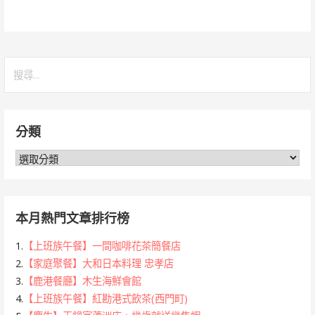
搜
尋
關
鍵
分類
字:
分
類
本月熱門文章排行榜
1.
【上班族午餐】一間咖啡花茶簡餐店
2.
【家庭聚餐】大和日本料理 忠孝店
3.
【鹿港餐廳】木生海鮮會館
4.
【上班族午餐】紅勘港式飲茶(西門町)