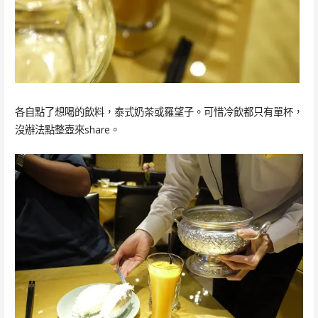
各自點了想喝的飲料，泰式奶茶或羅望子。可惜冷飲都只有單杯，
沒辦法點整壺來share。