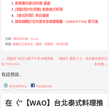
新開幕的泰式料理-暹廚
[現點現炒吃到飽] 泰鼎泰式料理
【泰式料理】再訪暹廚
越來越難訂位的喜來登泰國餐廳‧SUKHOTHAI 素可泰
分類:
-東南亞印度
、
Food
標籤:
捷運松江南京站
、
暹廚
、
泰國菜
、
泰式料理
文
← 【邀約】秋日沙龍下午茶 @西華飯
【邀約】麵家三士，來自鹿兒島的日
店 TOSCANA
本拉麵 →
章
有話想說...
導
覽
WordPress
Facebook
在〈
“【WAO】台北泰式料理推