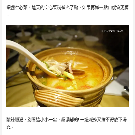
蝦醬空心菜，這天的空心菜稍微老了點，如果再嫩一點口感會更棒
~
酸辣蝦湯，別看這小小一盅，超濃郁的! 一邊喊辣又捨不得放下湯
匙~