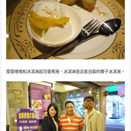
摩摩喳喳和冰淇淋起司香蕉捲，冰淇淋是店家自製的椰子冰淇淋。