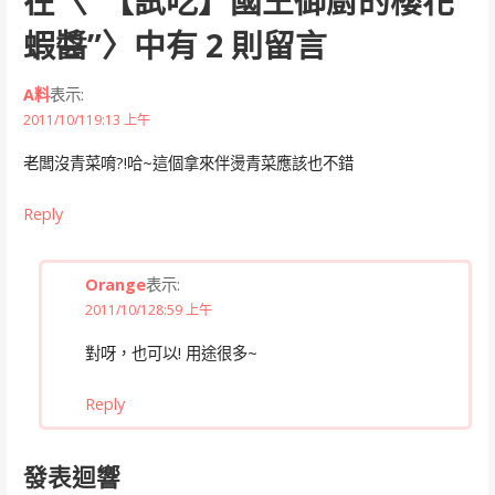
在〈
“【試吃】國王御廚的櫻花
蝦醬”
〉中有 2 則留言
A料
表示:
2011/10/119:13 上午
老闆沒青菜唷?!哈~這個拿來伴燙青菜應該也不錯
Reply
Orange
表示:
2011/10/128:59 上午
對呀，也可以! 用途很多~
Reply
發表迴響