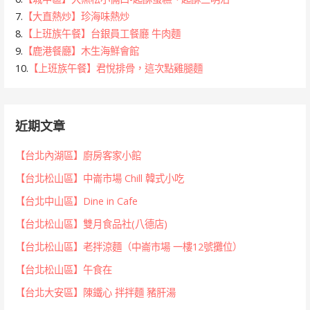
7.
【大直熱炒】珍海味熱炒
8.
【上班族午餐】台銀員工餐廳 牛肉麵
9.
【鹿港餐廳】木生海鮮會館
10.
【上班族午餐】君悅排骨，這次點雞腿麵
近期文章
【台北內湖區】廚房客家小館
【台北松山區】中崙市場 Chill 韓式小吃
【台北中山區】Dine in Cafe
【台北松山區】雙月食品社(八德店)
【台北松山區】老拌涼麵（中崙市場 一樓12號攤位）
【台北松山區】午食在
【台北大安區】陳鐵心 拌拌麵 豬肝湯