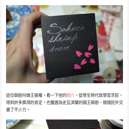
這位御廚叫做王振權，看一下他的
簡介
，從學生時代就學習烹飪，
得到許多獎項的肯定，也獲選為史瓦濟蘭的國王御廚，替國民外交
盡了不少力。