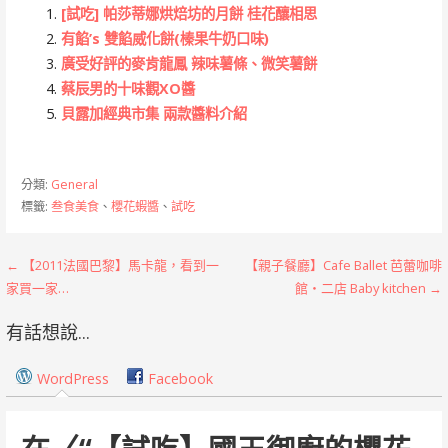
[試吃] 帕莎蒂娜烘焙坊的月餅 桂花釀相思
有餡’s 雙餡威化餅(榛果牛奶口味)
廣受好評的麥肯龍鳳 辣味薯條、微笑薯餅
蔡辰男的十味觀XO醬
貝露加經典市集 兩款醬料介紹
分類:
General
標籤:
叁食美食
、
櫻花蝦醬
、
試吃
文
← 【2011法國巴黎】馬卡龍，看到一
【親子餐廳】Cafe Ballet 芭蕾咖啡
家買一家…
館‧二店 Baby kitchen →
章
有話想說...
導
覽
WordPress
Facebook