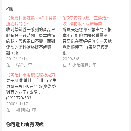
相關
【體驗】蓁辣醬，XO干貝醬
[試吃]麥肯龍鳳手工鮮活水
擄獲我的心~
餃- 櫻花蝦、翡翠鮮肉
收到蓁辣醬一系列的產品已
颱風天怎樣都不想出門，根
經有好一段時間，原本嗜辣
本不可能跑去唱歌看電影，
的我，最近胃口丕變，面對
只要能在家好好放空一天就
偏辣的醬料始終提不起興
覺得很棒了！(果然已經是
趣，所…
很…
2012/10/14
2009/8/8
在「-綜合」中
在「-小吃麵食」中
【試吃】東港櫻花蝦巧克力
果子咖啡 地址：台北市民生
東路三段140巷11號(麥當勞
對面的巷子) 電話：
(02)8770-533…
2008/11/17
在「-咖啡館」中
你可能也會有興趣：