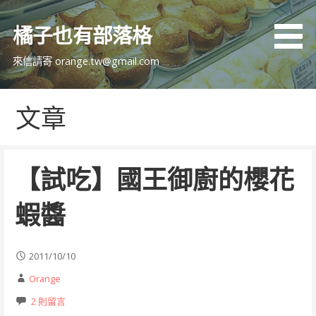
跳
至
橘子也有部落格
主
要
來信請寄 orange.tw@gmail.com
內
容
文章
【試吃】國王御廚的櫻花
蝦醬
2011/10/10
Orange
2 則留言