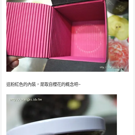
這粉紅色的內裝，是取自櫻花的概念吧~