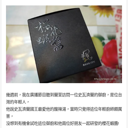
幾週前，我在廣播節目聽到蘭萱訪問一位史瓦濟蘭的御廚，是位台
灣的年輕人，
他說史瓦濟蘭國王最愛他的酸辣湯，當時只覺得這位年輕廚師頗厲
害，
沒想到有機會試吃這位御廚和他兩位好朋友一起研發的櫻花蝦醬!