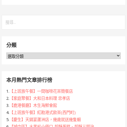
搜
尋
關
鍵
分類
字:
分
類
本月熱門文章排行榜
1.
【上班族午餐】一間咖啡花茶簡餐店
2.
【家庭聚餐】大和日本料理 忠孝店
3.
【鹿港餐廳】木生海鮮會館
4.
【上班族午餐】紅勘港式飲茶(西門町)
5.
【慶生】天鍋宴蘆洲店，幾歲就送幾隻蝦
6.
【城中區】大黑松小倆口-起酥蛋糕、起酥三明治