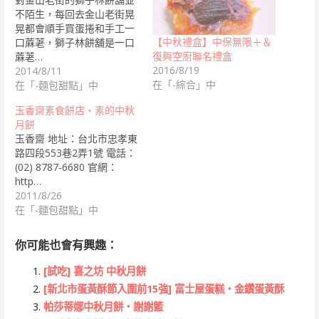
不陌生，每回去金山老街晃
晃都會順手買蛋捲和手工一
【中秋禮盒】中保無限＋＆
口蔴荖，獅子林餅舖是一口
復興空廚聯名禮盒
蔴荖…
2016/8/19
2014/8/11
在「-綜合」中
在「-麵包甜點」中
玉香齋素食餅店‧素的中秋
月餅
玉香齋 地址：台北市忠孝東
路四段553巷2弄1號 電話：
(02) 8787-6680 官網：
http…
2011/8/26
在「-麵包甜點」中
你可能也會有興趣：
[試吃] 喜之坊 中秋月餅
[新北市蛋黃酥節入圍前15強] 富士屋蛋糕‧金鑽蛋黃酥
帕莎蒂娜中秋月餅‧謝謝籃