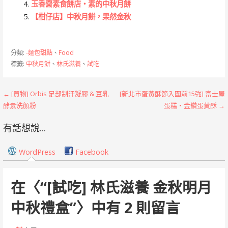
玉香齋素食餅店‧素的中秋月餅
【柑仔店】中秋月餅，果然金秋
分類:
-麵包甜點
、
Food
標籤:
中秋月餅
、
林氏滋養
、
試吃
文
← [買物] Orbis 足部制汗凝膠 & 豆乳
[新北市蛋黃酥節入圍前15強] 富士屋
酵素洗顏粉
蛋糕‧金鑽蛋黃酥 →
章
有話想說...
導
覽
WordPress
Facebook
在〈
“[試吃] 林氏滋養 金秋明月
中秋禮盒”
〉中有 2 則留言