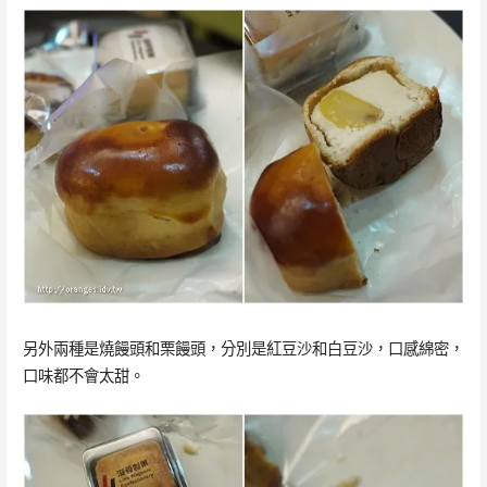
另外兩種是燒饅頭和栗饅頭，分別是紅豆沙和白豆沙，口感綿密，
口味都不會太甜。