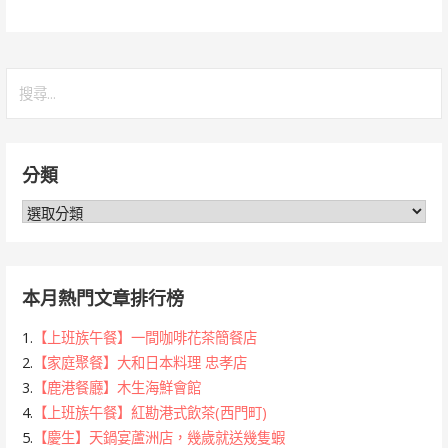
搜
尋
關
鍵
分類
字:
分
類
本月熱門文章排行榜
1.
【上班族午餐】一間咖啡花茶簡餐店
2.
【家庭聚餐】大和日本料理 忠孝店
3.
【鹿港餐廳】木生海鮮會館
4.
【上班族午餐】紅勘港式飲茶(西門町)
5.
【慶生】天鍋宴蘆洲店，幾歲就送幾隻蝦