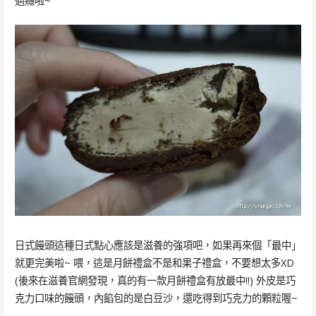
過癮啦~
日式饅頭這種日式點心應該是滋養的強項吧，如果再來個「最中」
就更完美啦~ 喂，這是月餅禮盒不是和果子禮盒，不要想太多XD
(後來在滋養官網發現，真的有一款月餅禮盒有放最中!!) 外皮是巧
克力口味的饅頭，內餡包的是白豆沙，還吃得到巧克力的顆粒喔~