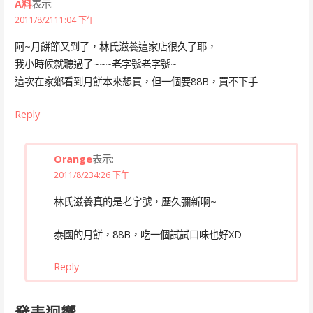
A料
表示:
2011/8/2111:04 下午
阿~月餅節又到了，林氏滋養這家店很久了耶，
我小時候就聽過了~~~老字號老字號~
這次在家鄉看到月餅本來想買，但一個要88B，買不下手
Reply
Orange
表示:
2011/8/234:26 下午
林氏滋養真的是老字號，歷久彌新啊~
泰國的月餅，88B，吃一個試試口味也好XD
Reply
發表迴響