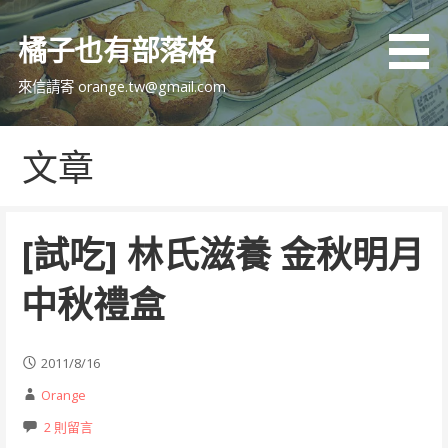
跳
至
橘子也有部落格
主
要
來信請寄 orange.tw@gmail.com
內
容
文章
[試吃] 林氏滋養 金秋明月
中秋禮盒
2011/8/16
Orange
2 則留言