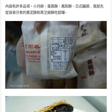
內容有許多品項，小月餅、蛋黃酥、鳳梨酥、日式饅頭… 我就先
從容易分食的棗泥酥和黑芝麻酥吃起囉~