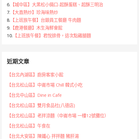
6.
【城中區】大黑松小倆口-起酥蛋糕、起酥三明治
7.
【大直熱炒】珍海味熱炒
8.
【上班族午餐】台銀員工餐廳 牛肉麵
9.
【鹿港餐廳】木生海鮮會館
10.
【上班族午餐】君悅排骨，這次點雞腿麵
近期文章
【台北內湖區】廚房客家小館
【台北松山區】中崙市場 Chill 韓式小吃
【台北中山區】Dine in Cafe
【台北松山區】雙月食品社(八德店)
【台北松山區】老拌涼麵（中崙市場 一樓12號攤位）
【台北松山區】午食在
【台北大安區】陳鐵心 拌拌麵 豬肝湯