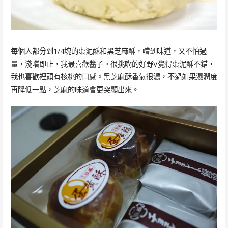
每個人都分到1/4塊的棗泥酥和黑芝麻酥，嚐到味道，又不怕過
量，淺嚐即止，我最喜歡醬子。很挑嘴的好野V覺得棗泥酥不錯，
我也喜歡裡頭有核桃的口感。黑芝麻酥香氣很濃，不過如果濕潤度
再降低一點，芝麻的味道會更突顯出來。