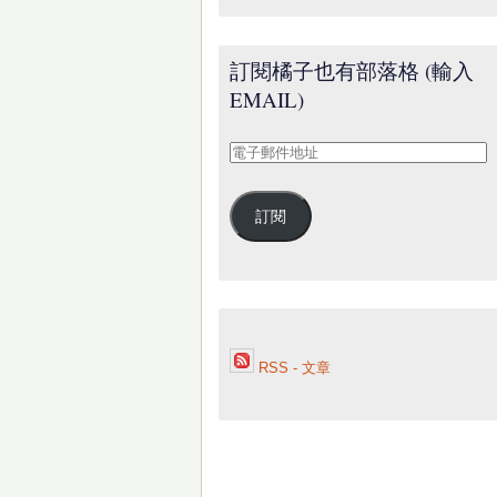
訂閱橘子也有部落格 (輸入
EMAIL)
電
子
郵
訂閱
件
地
址
RSS - 文章