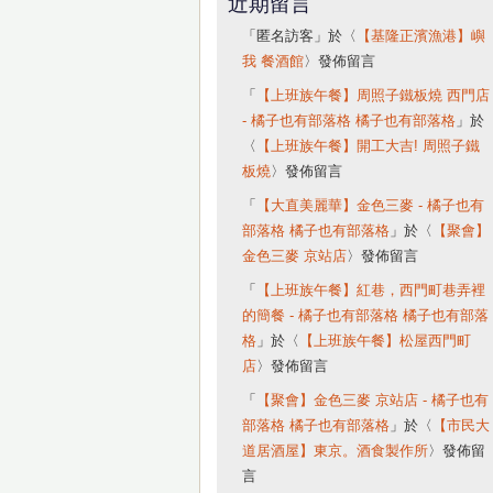
近期留言
「
匿名訪客
」於〈
【基隆正濱漁港】嶼
我 餐酒館
〉發佈留言
「
【上班族午餐】周照子鐵板燒 西門店
- 橘子也有部落格 橘子也有部落格
」於
〈
【上班族午餐】開工大吉! 周照子鐵
板燒
〉發佈留言
「
【大直美麗華】金色三麥 - 橘子也有
部落格 橘子也有部落格
」於〈
【聚會】
金色三麥 京站店
〉發佈留言
「
【上班族午餐】紅巷，西門町巷弄裡
的簡餐 - 橘子也有部落格 橘子也有部落
格
」於〈
【上班族午餐】松屋西門町
店
〉發佈留言
「
【聚會】金色三麥 京站店 - 橘子也有
部落格 橘子也有部落格
」於〈
【市民大
道居酒屋】東京。酒食製作所
〉發佈留
言