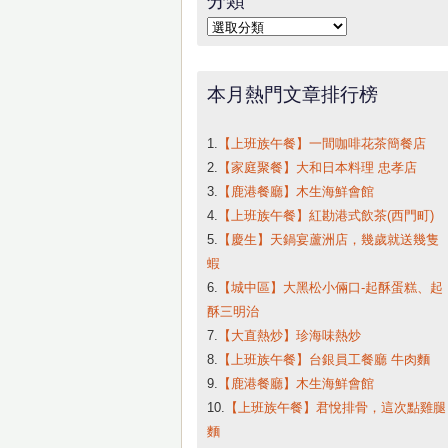
字:
分
類
本月熱門文章排行榜
1.
【上班族午餐】一間咖啡花茶簡餐店
2.
【家庭聚餐】大和日本料理 忠孝店
3.
【鹿港餐廳】木生海鮮會館
4.
【上班族午餐】紅勘港式飲茶(西門町)
5.
【慶生】天鍋宴蘆洲店，幾歲就送幾隻
蝦
6.
【城中區】大黑松小倆口-起酥蛋糕、起
酥三明治
7.
【大直熱炒】珍海味熱炒
8.
【上班族午餐】台銀員工餐廳 牛肉麵
9.
【鹿港餐廳】木生海鮮會館
10.
【上班族午餐】君悅排骨，這次點雞腿
麵