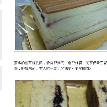
薰緻的藍莓輕乳酪，發得很漂亮，也很好切，同事們吃了
擔，輕飄飄的。有人吃完馬上問我要不要開團XD