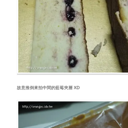
故意推倒來拍中間的藍莓夾層 XD