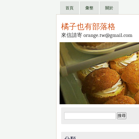
首頁
彙整
關於
橘子也有部落格
來信請寄 orange.tw@gmail.com
搜
尋
關
鍵
分類