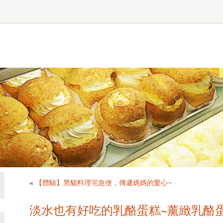
«
【體驗】黑貓料理宅急便，傳遞媽媽的愛心~
淡水也有好吃的乳酪蛋糕~薰緻乳酪