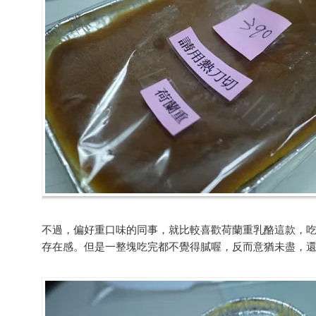
不過，偏好重口味的同事，就比較喜歡荷蘭重乳酪這款，
存在感。但是一整塊吃完都不覺得膩喔，反而意猶未盡，還