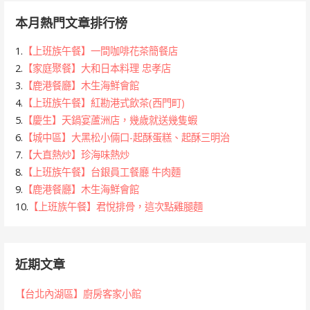
本月熱門文章排行榜
1.
【上班族午餐】一間咖啡花茶簡餐店
2.
【家庭聚餐】大和日本料理 忠孝店
3.
【鹿港餐廳】木生海鮮會館
4.
【上班族午餐】紅勘港式飲茶(西門町)
5.
【慶生】天鍋宴蘆洲店，幾歲就送幾隻蝦
6.
【城中區】大黑松小倆口-起酥蛋糕、起酥三明治
7.
【大直熱炒】珍海味熱炒
8.
【上班族午餐】台銀員工餐廳 牛肉麵
9.
【鹿港餐廳】木生海鮮會館
10.
【上班族午餐】君悅排骨，這次點雞腿麵
近期文章
【台北內湖區】廚房客家小館