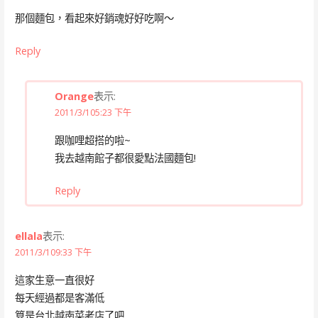
那個麵包，看起來好銷魂好好吃啊～
Reply
Orange
表示:
2011/3/105:23 下午
跟咖哩超搭的啦~
我去越南館子都很愛點法國麵包!
Reply
ellala
表示:
2011/3/109:33 下午
這家生意一直很好
每天經過都是客滿低
算是台北越南菜老店了吧