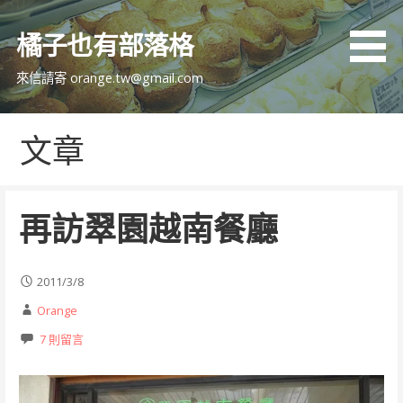
跳
至
橘子也有部落格
主
要
來信請寄 orange.tw@gmail.com
內
容
文章
再訪翠園越南餐廳
2011/3/8
Orange
7 則留言