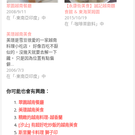
翠園越南餐廳
【永康街美食】誠記越南麵
2008/9/11
食館 & 東海萊姆園
在「-東南亞印度」中
2015/10/19
在「-咖啡茶飲料」中
美璟越南美食
美璟是雪豆很愛的一家越南
料理小吃店， 好像百吃不厭
似的，沒幾天就要去解一下
饞。 只是因為位置有點偏
僻…
2006/7/3
在「-東南亞印度」中
你可能也會有興趣：
翠園越南餐廳
美璟越南美食
精緻的越南料理-越香蘭
[汐止] 有超好吃炒飯的越南美食
斯里蘭卡料理 獅子印