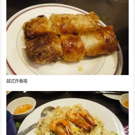
越式炸春捲