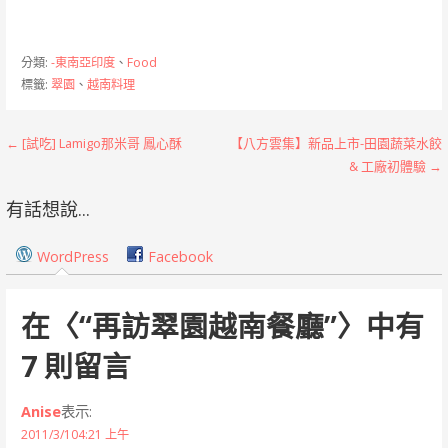
分類:
-東南亞印度
、
Food
標籤:
翠園
、
越南料理
文
← [試吃] Lamigo那米哥 鳳心酥
【八方雲集】新品上市-田園蔬菜水餃
& 工廠初體驗 →
章
有話想說...
導
覽
WordPress
Facebook
在〈
“再訪翠園越南餐廳”
〉中有
7 則留言
Anise
表示:
2011/3/104:21 上午