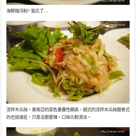
海鮮燴河粉? 我忘了….
涼拌木瓜絲。東南亞的菜色重疊性頗高，越式的涼拌木瓜絲跟泰式
的也挺接近，只是沒那麼辣。口味比較清淡。