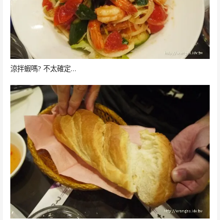
涼拌蝦嗎? 不太確定…