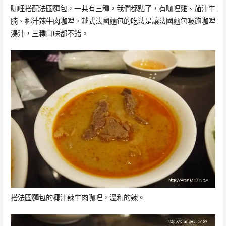
咖哩搭配法國麵包，一共有三種，我們都點了，有咖哩雞、茄汁牛
腩、椰汁辣牛肉咖哩。越式法國麵包的吃法是讓法國麵包吸飽咖哩
湯汁，三種口味都不錯。
搭法國麵包的椰汁辣牛肉咖哩，溫和的辣。