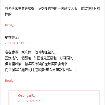
看著這家生意這麼好，我以後也想開一個飲食店哦，做飲食很有前
途的！
Reply
柏祺
表示:
2011/3/117:19 下午
我在香港一家吃過一個叫咖哩包的….
圓滾滾的一個麵包…外面像法國麵包一樣硬硬的
但割開以後….咖哩跟海鮮都從包裡面湧出來….
而且咖哩和麵包的味道超搭!!每次想起都很回味…..
Reply
Orange
表示:
2011/3/148:27 上午