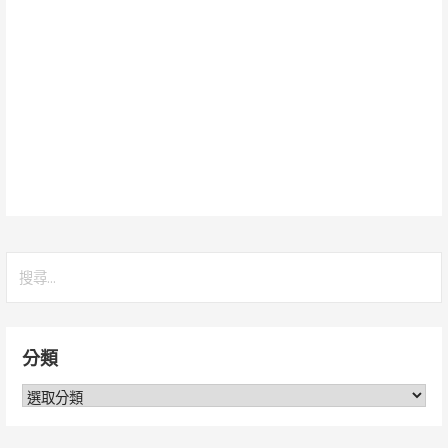
搜
尋
關
鍵
分類
字:
分
類