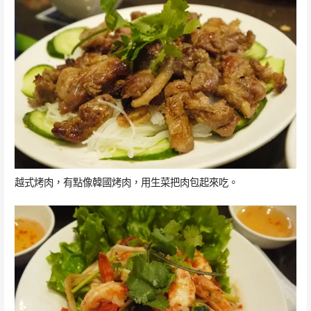
越式烤肉，有點像韓國烤肉，用生菜把肉包起來吃。