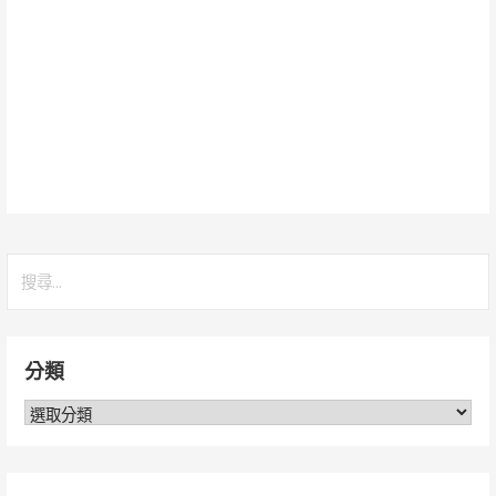
搜
尋
關
鍵
分類
字:
分
類