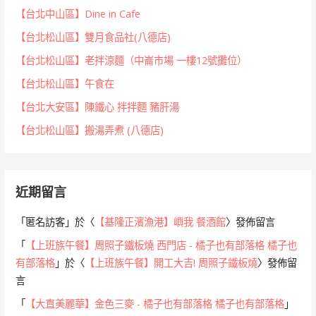
【台北中山區】Dine in Cafe
【台北松山區】雙月食品社(八德店)
【台北松山區】老拌涼麵（中崙市場 一樓12號攤位）
【台北松山區】午食在
【台北大安區】陳鐵心 拌拌麵 豬肝湯
【台北松山區】搬湯弄煮 (八德店)
近期留言
「
匿名訪客
」於〈
【基隆正濱漁港】嶼我 餐酒館
〉發佈留言
「
【上班族午餐】周照子鐵板燒 西門店 - 橘子也有部落格 橘子也
有部落格
」於〈
【上班族午餐】開工大吉! 周照子鐵板燒
〉發佈留
言
「
【大直美麗華】金色三麥 - 橘子也有部落格 橘子也有部落格
」