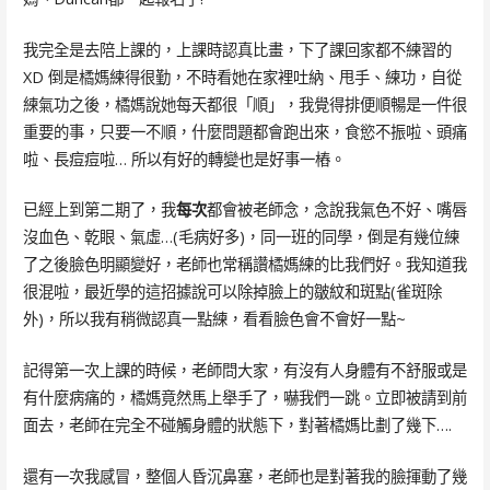
我完全是去陪上課的，上課時認真比畫，下了課回家都不練習的
XD 倒是橘媽練得很勤，不時看她在家裡吐納、甩手、練功，自從
練氣功之後，橘媽說她每天都很「順」，我覺得排便順暢是一件很
重要的事，只要一不順，什麼問題都會跑出來，食慾不振啦、頭痛
啦、長痘痘啦… 所以有好的轉變也是好事一樁。
已經上到第二期了，我
每次
都會被老師念，念說我氣色不好、嘴唇
沒血色、乾眼、氣虛…(毛病好多)，同一班的同學，倒是有幾位練
了之後臉色明顯變好，老師也常稱讚橘媽練的比我們好。我知道我
很混啦，最近學的這招據說可以除掉臉上的皺紋和斑點(雀斑除
外)，所以我有稍微認真一點練，看看臉色會不會好一點~
記得第一次上課的時候，老師問大家，有沒有人身體有不舒服或是
有什麼病痛的，橘媽竟然馬上舉手了，嚇我們一跳。立即被請到前
面去，老師在完全不碰觸身體的狀態下，對著橘媽比劃了幾下….
還有一次我感冒，整個人昏沉鼻塞，老師也是對著我的臉揮動了幾