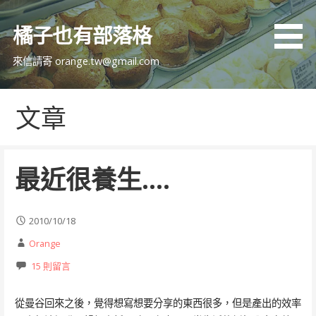
跳
至
橘子也有部落格
主
要
來信請寄 orange.tw@gmail.com
內
容
文章
最近很養生….
2010/10/18
Orange
15 則留言
從曼谷回來之後，覺得想寫想要分享的東西很多，但是產出的效率