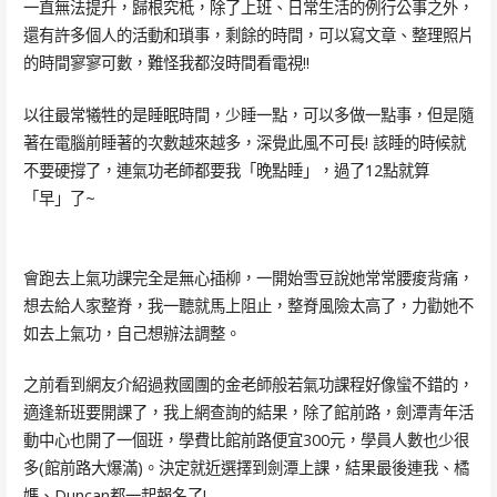
一直無法提升，歸根究柢，除了上班、日常生活的例行公事之外，
還有許多個人的活動和瑣事，剩餘的時間，可以寫文章、整理照片
的時間寥寥可數，難怪我都沒時間看電視!!
以往最常犧牲的是睡眠時間，少睡一點，可以多做一點事，但是隨
著在電腦前睡著的次數越來越多，深覺此風不可長! 該睡的時候就
不要硬撐了，連氣功老師都要我「晚點睡」，過了12點就算
「早」了~
會跑去上氣功課完全是無心插柳，一開始雪豆說她常常腰痠背痛，
想去給人家整脊，我一聽就馬上阻止，整脊風險太高了，力勸她不
如去上氣功，自己想辦法調整。
之前看到網友介紹過救國團的金老師般若氣功課程好像蠻不錯的，
適逢新班要開課了，我上網查詢的結果，除了館前路，劍潭青年活
動中心也開了一個班，學費比館前路便宜300元，學員人數也少很
多(館前路大爆滿)。決定就近選擇到劍潭上課，結果最後連我、橘
媽、Duncan都一起報名了!