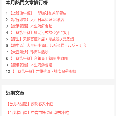
本月熱門文章排行榜
1.
【上班族午餐】一間咖啡花茶簡餐店
2.
【家庭聚餐】大和日本料理 忠孝店
3.
【鹿港餐廳】木生海鮮會館
4.
【上班族午餐】紅勘港式飲茶(西門町)
5.
【慶生】天鍋宴蘆洲店，幾歲就送幾隻蝦
6.
【城中區】大黑松小倆口-起酥蛋糕、起酥三明治
7.
【大直熱炒】珍海味熱炒
8.
【上班族午餐】台銀員工餐廳 牛肉麵
9.
【鹿港餐廳】木生海鮮會館
10.
【上班族午餐】君悅排骨，這次點雞腿麵
近期文章
【台北內湖區】廚房客家小館
【台北松山區】中崙市場 Chill 韓式小吃