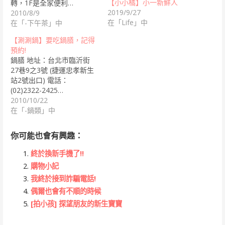
【小小橘】小一新鮮人
轉，1F是全家便利…
2019/9/27
2010/8/9
在「Life」中
在「-下午茶」中
【涮涮鍋】要吃鍋膳，記得
預約!
鍋膳 地址：台北市臨沂街
27巷9之3號 (捷運忠孝新生
站2號出口) 電話：
(02)2322-2425…
2010/10/22
在「-鍋類」中
你可能也會有興趣：
終於換新手機了!!
購物小記
我終於接到詐騙電話!
偶爾也會有不順的時候
[拍小孩] 探望朋友的新生寶寶