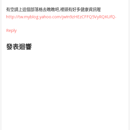
有空請上這個部落格去瞧瞧吧,裡頭有好多健康資訊喔
http://tw.myblog.yahoo.com/jw!n9zHEzCFFQ5VyRQKUfQ-
Reply
發表迴響