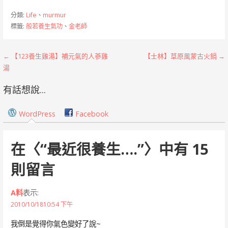
分類:
Life
、
murmur
標籤:
般若養生氣功
、
金老師
文
← 【123養生雞湯】補元氣的人蔘雞
【士林】草原風蒙古火鍋 →
湯
章
有話想說...
導
覽
WordPress
Facebook
在〈
“最近很養生….”
〉中有 15
則留言
A料
表示:
2010/10/1810:54 下午
我倒是覺得你氣色變好了說~