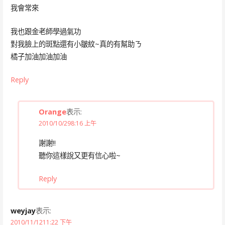
我會常來
我也跟金老師學過氣功
對我臉上的斑點還有小皺紋~真的有幫助ㄋ
橘子加油加油加油
Reply
Orange
表示:
2010/10/298:16 上午
謝謝!!
聽你這樣說又更有信心啦~
Reply
weyjay
表示:
2010/11/1211:22 下午