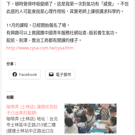
下，頓時覺得呼吸變順了，這是我第一次對氣功有「感覺」，不信
此道的人可能會說是心理作用啦，其實老師上課很講求科學的。
11月的課程，已經開始報名了唷，
有興趣可以上救國團中國青年服務社網站查–般若養生氣功。
館前、劍潭、喬治工商都有開課的樣子。
http://www.cysa.com.tw/cysa.htm
分享：
Facebook
電子郵件
相關
咖啡弄 (士林店) 讓我吃到肚
子凸出來的鬆餅!
咖啡弄 (士林店) 地址：台北
市士林區中正路253號二樓
(捷運士林站中正路出口左