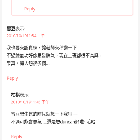
Reply
雪豆
表示:
2010/10/1911:54 上午
我也要來認真練，讓老師來稱讚一下!!
不過練氣功好像忌發脾氣，現在上班都很不高興，
果真，顧人怨很多個….
Reply
柏祺
表示:
2010/10/1911:45 下午
雪豆想生氣的時候就想一下我吧~~
不過可能會更氣…..還是想duncan好啦~哈哈
Reply