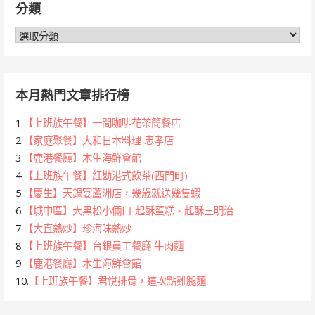
分類
字:
分
類
本月熱門文章排行榜
1.
【上班族午餐】一間咖啡花茶簡餐店
2.
【家庭聚餐】大和日本料理 忠孝店
3.
【鹿港餐廳】木生海鮮會館
4.
【上班族午餐】紅勘港式飲茶(西門町)
5.
【慶生】天鍋宴蘆洲店，幾歲就送幾隻蝦
6.
【城中區】大黑松小倆口-起酥蛋糕、起酥三明治
7.
【大直熱炒】珍海味熱炒
8.
【上班族午餐】台銀員工餐廳 牛肉麵
9.
【鹿港餐廳】木生海鮮會館
10.
【上班族午餐】君悅排骨，這次點雞腿麵