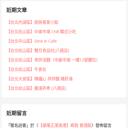
近期文章
【台北內湖區】廚房客家小館
【台北松山區】中崙市場 Chill 韓式小吃
【台北中山區】Dine in Cafe
【台北松山區】雙月食品社(八德店)
【台北松山區】老拌涼麵（中崙市場 一樓12號攤位）
【台北松山區】午食在
【台北大安區】陳鐵心 拌拌麵 豬肝湯
【台北松山區】搬湯弄煮 (八德店)
近期留言
「
匿名訪客
」於〈
【基隆正濱漁港】嶼我 餐酒館
〉發佈留言