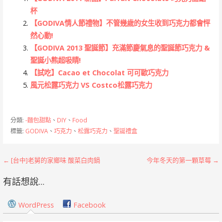
杯
【GODIVA情人節禮物】不管幾歲的女生收到巧克力都會怦
然心動!
【GODIVA 2013 聖誕節】充滿節慶氣息的聖誕節巧克力 &
聖誕小熊超吸睛!
【試吃】Cacao et Chocolat 可可歐巧克力
風元松露巧克力 VS Costco松露巧克力
分類:
-麵包甜點
、
DIY
、
Food
標籤:
GODIVA
、
巧克力
、
松露巧克力
、
聖誕禮盒
文
← [台中]老舅的家鄉味 酸菜白肉鍋
今年冬天的第一顆草莓 →
章
有話想說...
導
WordPress
Facebook
覽