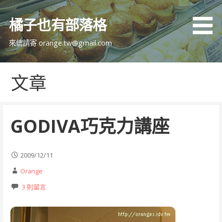
跳
至
橘子也有部落格
主
要
來信請寄 orange.tw@gmail.com
內
容
文章
GODIVA巧克力講座
2009/12/11
Orange
3 則留言