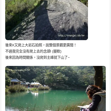
後來K又爬上大岩石拍照，說整個景觀更廣闊！
不過我完全沒有爬上去的念頭! (腿軟)
後來因為時間關係，沒爬到主峰就下山了~