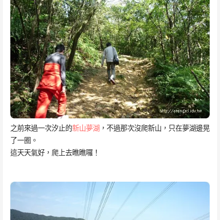
之前來過一次汐止的
新山夢湖
，不過那次沒爬新山，只在夢湖邊晃
了一圈。
這天天氣好，爬上去瞧瞧囉！