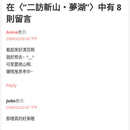
在〈
“二訪新山‧夢湖”
〉中有 8
則留言
Anise
表示:
2009/3/202:04 下午
看起來好漂亮啊
我好想去~ ^__^
可是要爬山啊..
懶惰鬼思考中~
Reply
Jolin
表示:
2009/3/202:47 下午
那裡真的好美喔