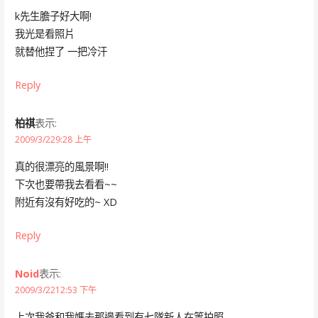
k先生膽子好大啊!
我光是看照片
就替他捏了 一把冷汗
Reply
柏祺
表示:
2009/3/229:28 上午
真的很漂亮的風景啊!!
下次也要帶我去看看~~
附近有沒有好吃的~ XD
Reply
Noid
表示:
2009/3/2212:53 下午
上次我爸和我媽去那邊看到有七隊新人在等拍照…