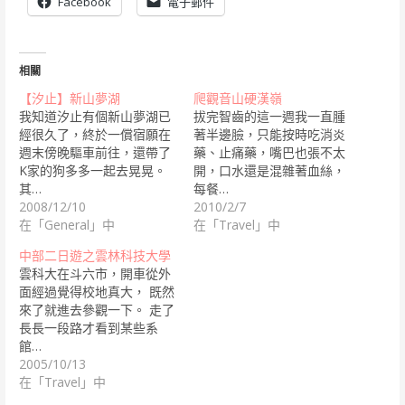
Facebook
電子郵件
相關
【汐止】新山夢湖
爬觀音山硬漢嶺
我知道汐止有個新山夢湖已
拔完智齒的這一週我一直腫
經很久了，終於一償宿願在
著半邊臉，只能按時吃消炎
週末傍晚驅車前往，還帶了
藥、止痛藥，嘴巴也張不太
K家的狗多多一起去晃晃。
開，口水還是混雜著血絲，
其…
每餐…
2008/12/10
2010/2/7
在「General」中
在「Travel」中
中部二日遊之雲林科技大學
雲科大在斗六市，開車從外
面經過覺得校地真大， 既然
來了就進去參觀一下。 走了
長長一段路才看到某些系
館…
2005/10/13
在「Travel」中