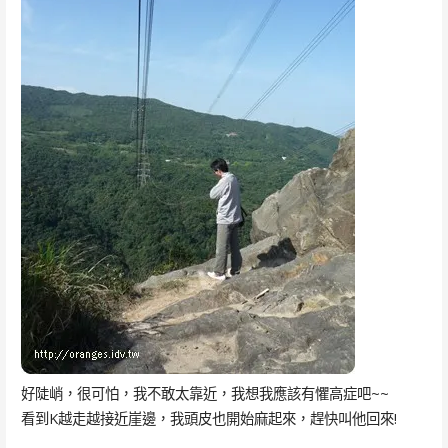
好陡峭，很可怕，我不敢太靠近，我想我應該有懼高症吧~~
看到K越走越接近崖邊，我頭皮也開始麻起來，趕快叫他回來!