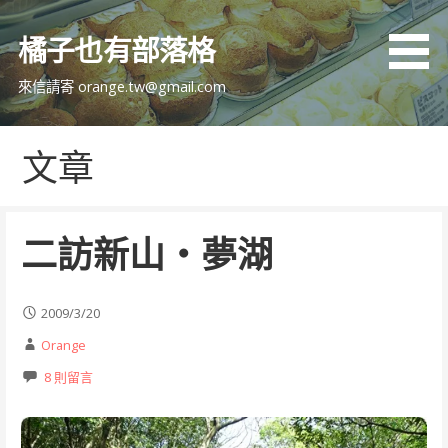
跳
至
橘子也有部落格
主
要
來信請寄 orange.tw@gmail.com
內
容
文章
二訪新山‧夢湖
2009/3/20
Orange
8 則留言