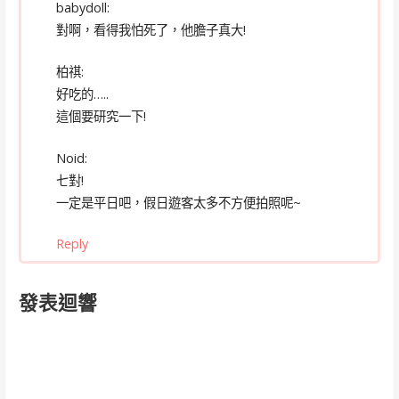
babydoll:
對啊，看得我怕死了，他膽子真大!
柏祺:
好吃的…..
這個要研究一下!
Noid:
七對!
一定是平日吧，假日遊客太多不方便拍照呢~
Reply
發表迴響