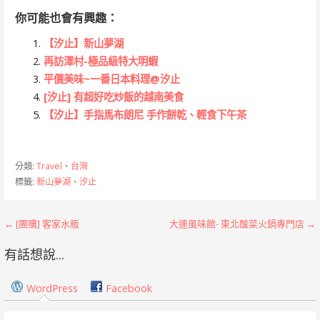
你可能也會有興趣：
【汐止】新山夢湖
再訪澤村-極品級特大明蝦
平價美味~一番日本料理@汐止
[汐止] 有超好吃炒飯的越南美食
【汐止】手指馬布朗尼 手作餅乾、輕食下午茶
分類:
Travel
、
台灣
標籤:
新山夢湖
、
汐止
文
← [團購] 客家水粄
大連風味館- 東北酸菜火鍋專門店 →
章
有話想說...
導
WordPress
Facebook
覽