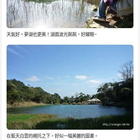
天氣好，夢湖也更美！湖面波光粼粼，好耀眼~
在藍天白雲的襯托之下，好似一幅美麗的圖畫。