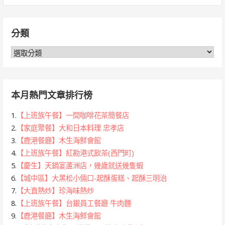
關
鍵
分類
字:
分
類
本月熱門文章排行榜
1.
【上班族午餐】一間咖啡花茶簡餐店
2.
【家庭聚餐】大和日本料理 忠孝店
3.
【鹿港餐廳】木生海鮮會館
4.
【上班族午餐】紅勘港式飲茶(西門町)
5.
【慶生】天鍋宴蘆洲店，幾歲就送幾隻蝦
6.
【城中區】大黑松小倆口-起酥蛋糕、起酥三明治
7.
【大直熱炒】珍海味熱炒
8.
【上班族午餐】台銀員工餐廳 牛肉麵
9.
【鹿港餐廳】木生海鮮會館