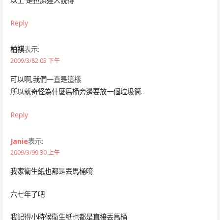
以上 是拉屎達人說得
Reply
柏祺
表示:
2009/3/82:05 下午
可以啊,我們一直是這樣
所以就奇怪為什麼馬桶旁邊要放一個垃圾筒..
Reply
Janie
表示:
2009/3/99:30 上午
我家衛生紙也都是丟馬桶唷
六七年了吧
我記得小時候衛生紙也都是直接丟馬桶