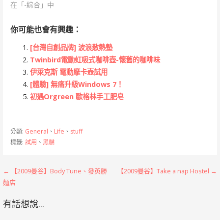
在「-綜合」中
你可能也會有興趣：
[台灣自創品牌] 波浪散熱墊
Twinbird電動虹吸式咖啡壺-懷舊的咖啡味
伊萊克斯 電動摩卡壺試用
[體驗] 無痛升級Windows 7！
初遇Orgreen 歐格林手工肥皂
分類:
General
、
Life
、
stuff
標籤:
試用
、
黑貓
文
← 【2009曼谷】Body Tune、發英勝
【2009曼谷】Take a nap Hostel →
麵店
章
有話想說...
導