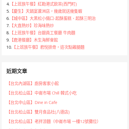
4.
【上班族午餐】紅勘港式飲茶(西門町)
5.
【慶生】天鍋宴蘆洲店，幾歲就送幾隻蝦
6.
【城中區】大黑松小倆口-起酥蛋糕、起酥三明治
7.
【大直熱炒】珍海味熱炒
8.
【上班族午餐】台銀員工餐廳 牛肉麵
9.
【鹿港餐廳】木生海鮮會館
10.
【上班族午餐】君悅排骨，這次點雞腿麵
近期文章
【台北內湖區】廚房客家小館
【台北松山區】中崙市場 Chill 韓式小吃
【台北中山區】Dine in Cafe
【台北松山區】雙月食品社(八德店)
【台北松山區】老拌涼麵（中崙市場 一樓12號攤位）