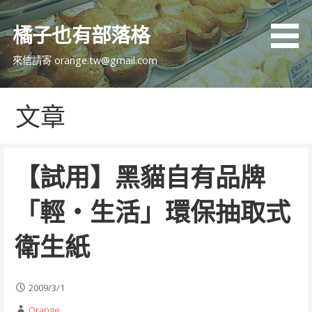
跳
至
橘子也有部落格
主
要
來信請寄 orange.tw@gmail.com
內
容
文章
【試用】黑貓自有品牌
「輕‧生活」環保抽取式
衛生紙
2009/3/1
Orange