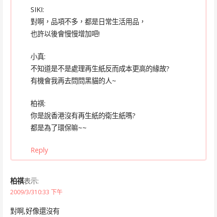
SIKI:
對啊，品項不多，都是日常生活用品，
也許以後會慢慢增加吧!
小真:
不知道是不是處理再生紙反而成本更高的緣故?
有機會我再去問問黑貓的人~
柏祺:
你是說香港沒有再生紙的衛生紙嗎?
都是為了環保嘛~~
Reply
柏祺
表示:
2009/3/310:33 下午
對啊,好像還沒有