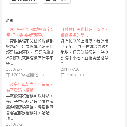
相關
【2009曼谷】體驗黑貓宅急
【體驗】黑貓料理宅急便，
便 行李機場宅配服務
傳遞媽媽的愛心~
平常對黑貓宅急便的服務都
身為忙碌的上班族，我運用
很熟悉，每次團購也常常倚
「宅配 」到一種淋漓盡致的
賴黑貓的運送， 只是我從來
地步。連喜餅我都包一包拎
不知道原來黑貓還有行李宅
到樓下小七，直接寄給沒拿
急…
到…
2009/2/7
2011/7/26
在「2009泰國曼谷」中
在「Info」中
【育兒】母奶之路路迢迢~
為了發奶吃榴槤!!
早就聽聞吃榴槤可以發奶，
在月子中心的時候也看過家
屬帶榴槤給產婦，導致整個
會客室都是榴槤味，哈哈!
我…
2013/7/2