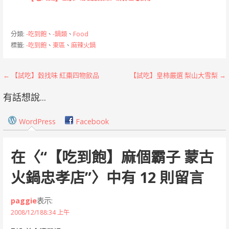
分類:
-吃到飽
、
-鍋類
、
Food
標籤:
-吃到飽
、
東區
、
麻辣火鍋
文
← 【試吃】穀找味 紅棗四物飲品
【試吃】皇柿嚴選 梨山大雪梨 →
章
有話想說...
導
WordPress
Facebook
覽
在〈
“【吃到飽】麻個霸子 蒙古
火鍋忠孝店”
〉中有 12 則留言
paggie
表示:
2008/12/188:34 上午