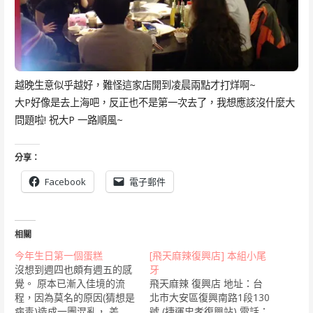
越晚生意似乎越好，難怪這家店開到凌晨兩點才打烊啊~
大P好像是去上海吧，反正也不是第一次去了，我想應該沒什麼大
問題啦! 祝大P 一路順風~
分享：
Facebook
電子郵件
相關
今年生日第一個蛋糕
[飛天麻辣復興店] 本組小尾
沒想到週四也頗有週五的感
牙
覺。 原本已漸入佳境的流
飛天麻辣 復興店 地址：台
程，因為莫名的原因(猜想是
北市大安區復興南路1段130
病毒)造成一團混亂， 差
號 (捷運忠孝復興站) 電話：