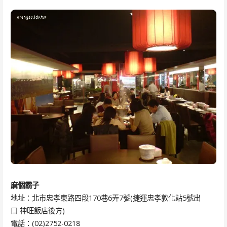
麻個霸子
地址：北市忠孝東路四段170巷6弄7號(捷運忠孝敦化站5號出
口 神旺飯店後方)
電話：(02)2752-0218