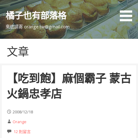
跳
至
橘子也有部落格
主
要
來信請寄 orange.tw@gmail.com
內
容
文章
【吃到飽】麻個霸子 蒙古
火鍋忠孝店
2008/12/18
Orange
12 則留言