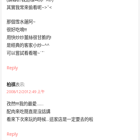
其實我常來偷看呢~>ˇ<
那個雪水蓮阿~
很好吃唷!!!
用快炒炒薑絲很甘脆的!
是經典的客家小炒~^^
可以嘗試看看喔~˙ˇ˙
Reply
柏祺
表示:
2008/12/2012:49 上午
孜然!!!!我的最愛……
配肉來吃簡直是沒話講
看來下次來玩的時候…這家店是一定要去的啦
Reply