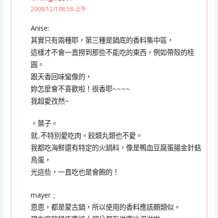
2008/12/198:58 上午
Anise:
其實只有兩種耶，第三種是鍋底的香料集中區，
這樣才不會一直撈到那些不能吃的東西，例如帶殼的桂
圓。
跟天香回味蠻像的，
妳怎麼會不喜歡啦！很香耶~~~~
我超愛孜然~
。葉子。
就..不特別愛吃肉。餃類丸類也不愛。
我都吃海鮮還有特定的火鍋料，像是鴨血豆腐蛋腸金針菇
鳥蛋，
光這些，一直吃也是會飽的！
mayer﹔
恩恩，都是蒙古鍋，所以使用的香料應該頗類似。