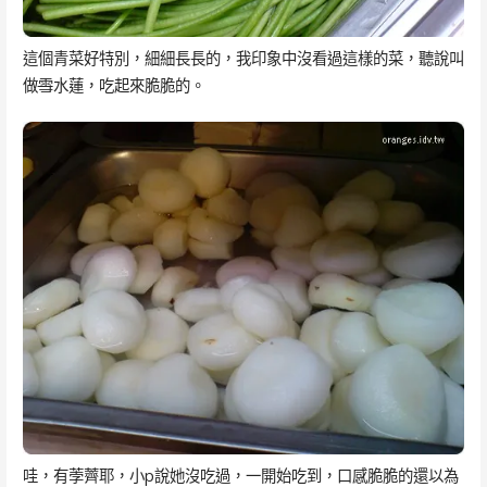
這個青菜好特別，細細長長的，我印象中沒看過這樣的菜，聽說叫
做
雪
水蓮，吃起來脆脆的。
哇，有荸薺耶，小p說她沒吃過，一開始吃到，口感脆脆的還以為