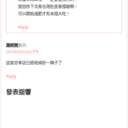
我怕你下次來台灣肚皮會撐破啊，
可以開始減肥才有本錢大吃！
Reply
藏經閣
表示:
2010/5/3010:24 下午
這家忠孝店已經收掉好一陣子了
Reply
發表迴響