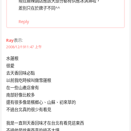
現在麻辣鍋店應該大部分都有供應冰淇淋啦，
差別只在於牌子不同^^
Reply
Ray
表示:
2008/12/1911:47 上午
水蓮根
很愛
去天香回味必點
以前我吃時候叫做雪蓮根
在一些山產店會有
南部好像比較多
還有很多像是檳榔心、山蘇、初來草的
不過台北真的很少有看見
我是一直到天香回味才在台北有看見這東西
不過他是啥東西真的搞不太懂