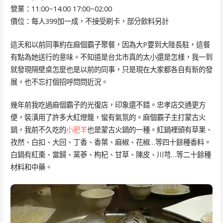
營業：11:00~14:00 17:00~02:00
價位：每人399加一成，不接受刷卡，部分飲料另計
這天和以前同事約在麻個霸子聚餐，因為大P要到大陸長駐，這餐
有點為她送行的意味。不知道是台北市真的太小還是怎樣，我一到
就發現隔壁桌怎麼也是以前的同事，只是現在大家都各自有新的發
展，也不忘打個招呼問問近況。
幾年前我吃過麻個霸子的光復店，印象還不錯。忠孝店交通更方
便，裝潢用了許多大紅燈籠，蠻有氣氛的。麻個霸子主打蒙古火
鍋，我前不久吃的
小肥羊
也是蒙古火鍋的一種。紅鍋裡頭有草果、
孜然、白扣、大回、丁香、香葉、麻椒、花椒…等四十餘種香料。
白鍋有紅棗、當歸、黨蔘、枸杞、甘草、陳皮、川芎…等二十餘種
材料和中藥。