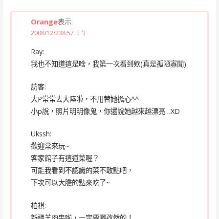
Orange
表示:
2008/12/238:57 上午
Ray:
我也不知道這是啥，我第一次看到欸(真是孤陋寡聞)
訪客:
大P常常去大陸啦，不用替她擔心^^
小p說，照片明明像鬼，你還說她越來越漂亮…XD
Ukssh:
歡迎常來玩~
客家館子有這道菜喔？
可能我看到不認識的菜不敢點吧，
下次可以大膽的點來吃了~
柏祺:
新疆羊肉串啦，一定要灑孜然的！