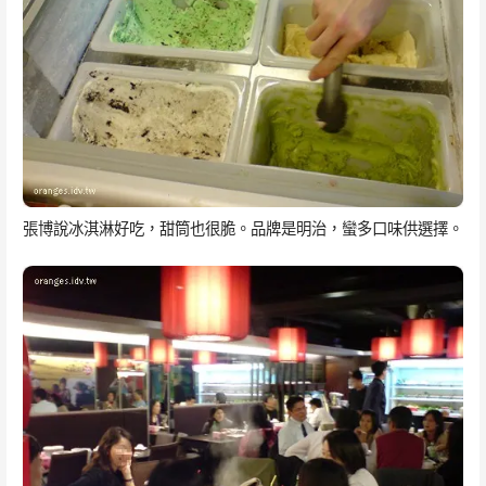
張博說冰淇淋好吃，甜筒也很脆。品牌是明治，蠻多口味供選擇。