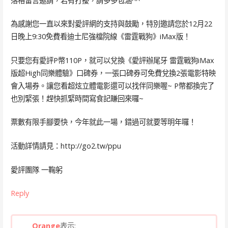
落格留言邀請，若有打擾，請多多包涵^^”
為感謝您一直以來對愛評網的支持與鼓勵，特別邀請您於12月22
日晚上9:30免費看迪士尼強檔院線《雷霆戰狗》iMax版！
只要您有愛評P幣110P，就可以兌換《愛評辦尾牙 雷霆戰狗iMax
版超High同樂體驗》口碑券，一張口碑券可免費兌換2張電影特映
會入場券。讓您看超炫立體電影還可以找伴同樂喔~ P幣都換完了
也別緊張！趕快抓緊時間寫食記賺回來囉~
票數有限手腳要快，今年就此一場，錯過可就要等明年囉！
活動詳情請見：http://go2.tw/ppu
愛評團隊 一鞠躬
Reply
Orange
表示: