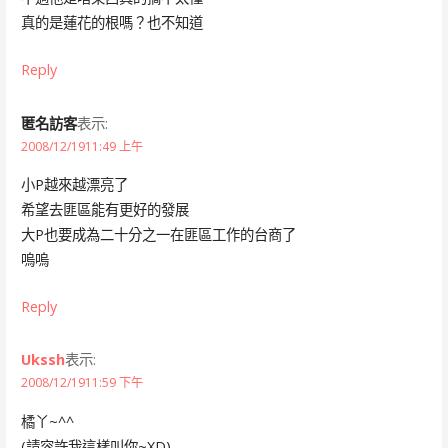
真的是蓮花的根嗎？也不知道
Reply
匿名訪客
表示:
2008/12/1911:49 上午
小P越來越漂亮了
希望去匪區能有更好的發展
大P也要成為二十分之一在匪區工作的台商了
嗚嗚
Reply
Ukssh
表示:
2008/12/1911:59 下午
橘丫~^^
(請容許我這樣叫你~XD)