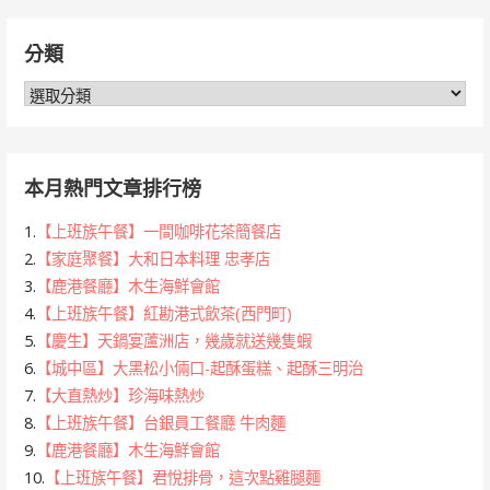
關
鍵
分類
字:
分
類
本月熱門文章排行榜
1.
【上班族午餐】一間咖啡花茶簡餐店
2.
【家庭聚餐】大和日本料理 忠孝店
3.
【鹿港餐廳】木生海鮮會館
4.
【上班族午餐】紅勘港式飲茶(西門町)
5.
【慶生】天鍋宴蘆洲店，幾歲就送幾隻蝦
6.
【城中區】大黑松小倆口-起酥蛋糕、起酥三明治
7.
【大直熱炒】珍海味熱炒
8.
【上班族午餐】台銀員工餐廳 牛肉麵
9.
【鹿港餐廳】木生海鮮會館
10.
【上班族午餐】君悅排骨，這次點雞腿麵