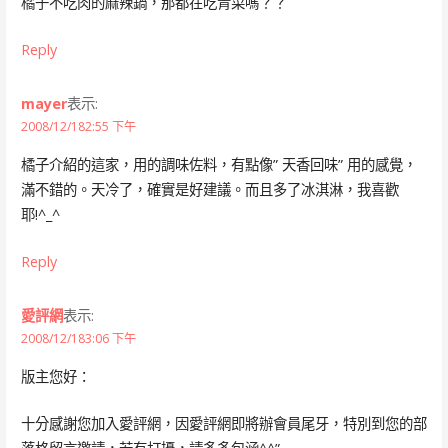
橘子不吃肉的麻辣鍋，那都在吃青菜嗎？？
Reply
mayer
表示:
2008/12/182:55 下午
橘子介紹的這家，用的調味佐料，有點像” 天香回味” 用的感覺，
滿不錯的。天冷了，確實是好建議。而且多了冰淇淋，我喜歡
耶!^_^
Reply
愛評網
表示:
2008/12/183:06 下午
版主您好：
十分感謝您加入愛評網，因愛評網即將辦會員尾牙，特別到您的部