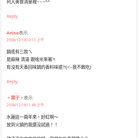
列入美食清單裡~~~^^
Reply
Anise
表示:
2008/12/1810:17 上午
鍋底有三款ㄟ
是麻辣 清湯 跟啥米來著?!
有沒有天香回味鍋的香料味道?!(<–我不敢吃)
Reply
。葉子。
表示:
2008/12/1811:48 上午
水蓮這一兩年來，好紅啊～
放到火鍋的我還沒試過！！