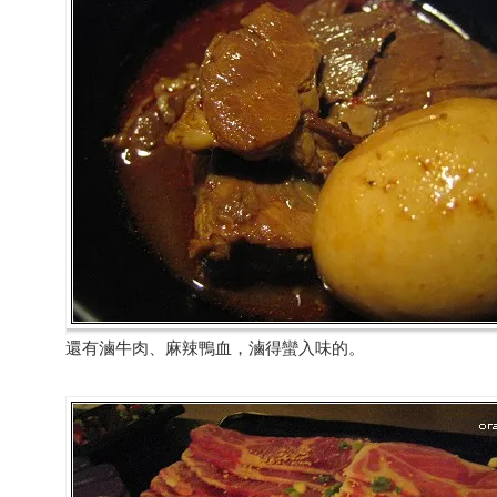
還有滷牛肉、麻辣鴨血，滷得蠻入味的。