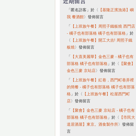
近期留言
「
匿名訪客
」於〈
【基隆正濱漁港】嶼
我 餐酒館
〉發佈留言
「
【上班族午餐】周照子鐵板燒 西門店
- 橘子也有部落格 橘子也有部落格
」於
〈
【上班族午餐】開工大吉! 周照子鐵
板燒
〉發佈留言
「
【大直美麗華】金色三麥 - 橘子也有
部落格 橘子也有部落格
」於〈
【聚會】
金色三麥 京站店
〉發佈留言
「
【上班族午餐】紅巷，西門町巷弄裡
的簡餐 - 橘子也有部落格 橘子也有部落
格
」於〈
【上班族午餐】松屋西門町
店
〉發佈留言
「
【聚會】金色三麥 京站店 - 橘子也有
部落格 橘子也有部落格
」於〈
【市民大
道居酒屋】東京。酒食製作所
〉發佈留
言