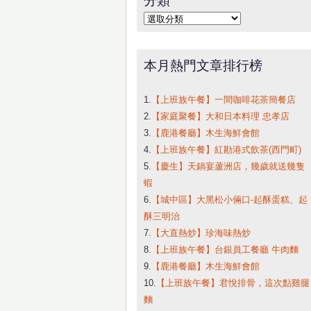
字:
分
類
本月熱門文章排行榜
1.
【上班族午餐】一間咖啡花茶簡餐店
2.
【家庭聚餐】大和日本料理 忠孝店
3.
【鹿港餐廳】木生海鮮會館
4.
【上班族午餐】紅勘港式飲茶(西門町)
5.
【慶生】天鍋宴蘆洲店，幾歲就送幾隻
蝦
6.
【城中區】大黑松小倆口-起酥蛋糕、起
酥三明治
7.
【大直熱炒】珍海味熱炒
8.
【上班族午餐】台銀員工餐廳 牛肉麵
9.
【鹿港餐廳】木生海鮮會館
10.
【上班族午餐】君悅排骨，這次點雞腿
麵