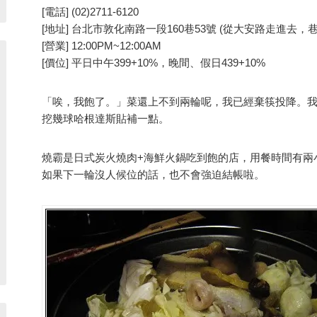
[電話] (02)2711-6120
[地址] 台北市敦化南路一段160巷53號 (從大安路走進去，
[營業] 12:00PM~12:00AM
[價位] 平日中午399+10%，晚間、假日439+10%
「唉，我飽了。」菜還上不到兩輪呢，我已經棄筷投降。
挖幾球哈根達斯貼補一點。
燒霸是日式炭火燒肉+海鮮火鍋吃到飽的店，用餐時間有兩
如果下一輪沒人候位的話，也不會強迫結帳啦。