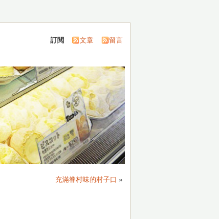
訂閱
文章
留言
充滿眷村味的村子口
»