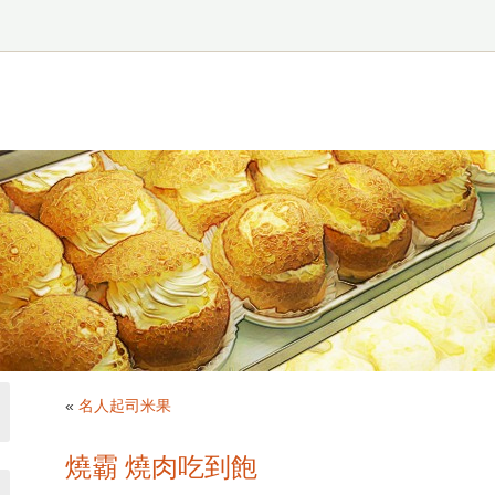
«
名人起司米果
燒霸 燒肉吃到飽