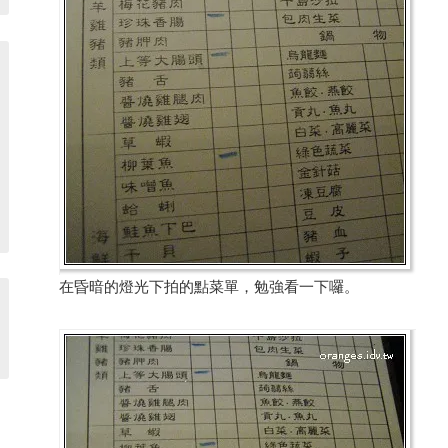
在昏暗的燈光下拍的點菜單，勉強看一下囉。