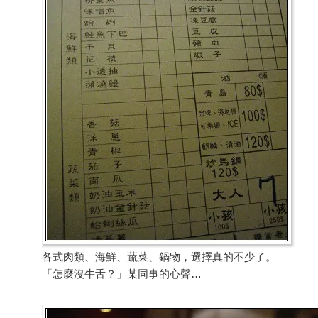
各式肉類、海鮮、蔬菜、鍋物，選擇真的不少了。
「怎麼沒牛舌？」某同事的心聲…