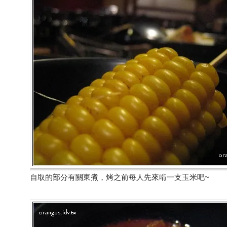
自取的部分有關東煮，烤之前每人先來啃一支玉米吧~