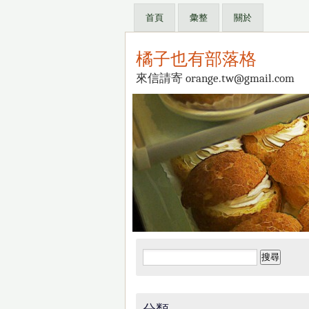
首頁
彙整
關於
橘子也有部落格
來信請寄 orange.tw@gmail.com
搜
尋
關
鍵
分類