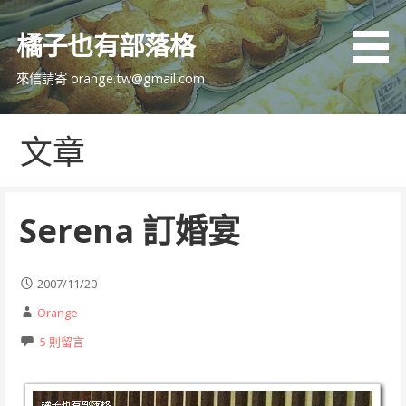
跳
至
橘子也有部落格
主
要
來信請寄 orange.tw@gmail.com
內
容
文章
Serena 訂婚宴
2007/11/20
Orange
5 則留言