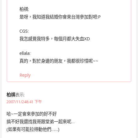
柏祺:
是呀，我知道我結婚你會來台灣參加對吧:P
CGS:
我怎感覺我特多，每個月都大失血XD
ellala:
真的，對於身邊的朋友，我都很珍惜呢~~
Reply
柏祺
表示:
2007/11/248:41 下午
哈~一定會來參加的好不好
搞不好我還找我哥跟堂弟一起來呢…
(如果有可能拉得動他們……)