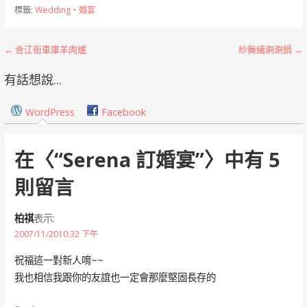
標籤:
Wedding
、
婚宴
文
← 合江街車庫羊肉爐
紗舞縭涮涮鍋 →
章
有話想說...
導
WordPress
Facebook
覽
在〈
“Serena 訂婚宴”
〉中有 5
則留言
柏祺
表示:
2007/11/2010:32 下午
祝福這一對新人唷~~
我也相信我跟你的友誼也一定會那麼堅固長存的