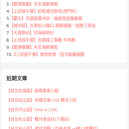
3.
【鹿港餐廳】木生海鮮會館
4.
【上班族午餐】紅勘港式飲茶(西門町)
5.
【慶生】天鍋宴蘆洲店，幾歲就送幾隻蝦
6.
【城中區】大黑松小倆口-起酥蛋糕、起酥三明治
7.
【大直熱炒】珍海味熱炒
8.
【上班族午餐】台銀員工餐廳 牛肉麵
9.
【鹿港餐廳】木生海鮮會館
10.
【上班族午餐】君悅排骨，這次點雞腿麵
近期文章
【台北內湖區】廚房客家小館
【台北松山區】中崙市場 Chill 韓式小吃
【台北中山區】Dine in Cafe
【台北松山區】雙月食品社(八德店)
【台北松山區】老拌涼麵（中崙市場 一樓12號攤位）