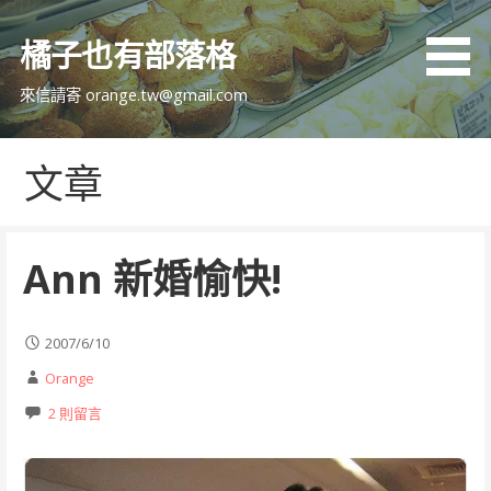
跳
至
橘子也有部落格
主
要
來信請寄 orange.tw@gmail.com
內
容
文章
Ann 新婚愉快!
2007/6/10
Orange
2 則留言