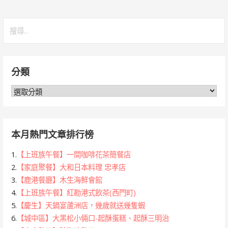
搜
尋
關
鍵
分類
字:
分
類
本月熱門文章排行榜
1.
【上班族午餐】一間咖啡花茶簡餐店
2.
【家庭聚餐】大和日本料理 忠孝店
3.
【鹿港餐廳】木生海鮮會館
4.
【上班族午餐】紅勘港式飲茶(西門町)
5.
【慶生】天鍋宴蘆洲店，幾歲就送幾隻蝦
6.
【城中區】大黑松小倆口-起酥蛋糕、起酥三明治