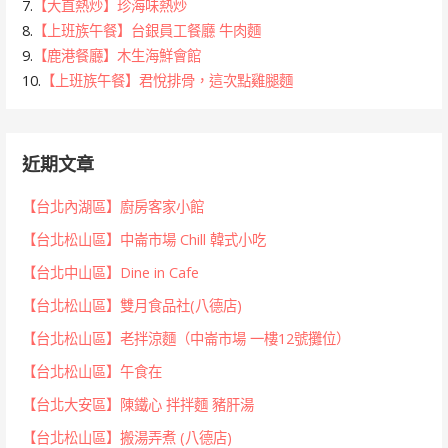
7.
【大直熱炒】珍海味熱炒
8.
【上班族午餐】台銀員工餐廳 牛肉麵
9.
【鹿港餐廳】木生海鮮會館
10.
【上班族午餐】君悅排骨，這次點雞腿麵
近期文章
【台北內湖區】廚房客家小館
【台北松山區】中崙市場 Chill 韓式小吃
【台北中山區】Dine in Cafe
【台北松山區】雙月食品社(八德店)
【台北松山區】老拌涼麵（中崙市場 一樓12號攤位）
【台北松山區】午食在
【台北大安區】陳鐵心 拌拌麵 豬肝湯
【台北松山區】搬湯弄煮 (八德店)