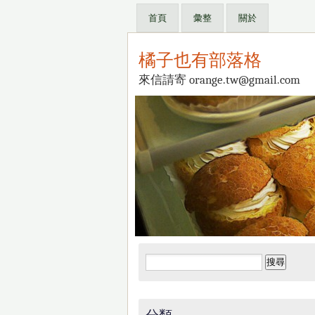
首頁
彙整
關於
橘子也有部落格
來信請寄 orange.tw@gmail.com
搜
尋
關
鍵
分類