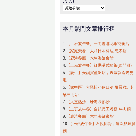
字:
分
類
本月熱門文章排行榜
1.
【上班族午餐】一間咖啡花茶簡餐店
2.
【家庭聚餐】大和日本料理 忠孝店
3.
【鹿港餐廳】木生海鮮會館
4.
【上班族午餐】紅勘港式飲茶(西門町)
5.
【慶生】天鍋宴蘆洲店，幾歲就送幾隻
蝦
6.
【城中區】大黑松小倆口-起酥蛋糕、起
酥三明治
7.
【大直熱炒】珍海味熱炒
8.
【上班族午餐】台銀員工餐廳 牛肉麵
9.
【鹿港餐廳】木生海鮮會館
10.
【上班族午餐】君悅排骨，這次點雞腿
麵