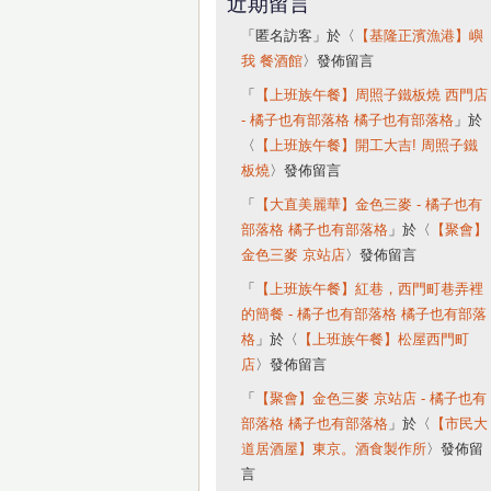
近期留言
「
匿名訪客
」於〈
【基隆正濱漁港】嶼
我 餐酒館
〉發佈留言
「
【上班族午餐】周照子鐵板燒 西門店
- 橘子也有部落格 橘子也有部落格
」於
〈
【上班族午餐】開工大吉! 周照子鐵
板燒
〉發佈留言
「
【大直美麗華】金色三麥 - 橘子也有
部落格 橘子也有部落格
」於〈
【聚會】
金色三麥 京站店
〉發佈留言
「
【上班族午餐】紅巷，西門町巷弄裡
的簡餐 - 橘子也有部落格 橘子也有部落
格
」於〈
【上班族午餐】松屋西門町
店
〉發佈留言
「
【聚會】金色三麥 京站店 - 橘子也有
部落格 橘子也有部落格
」於〈
【市民大
道居酒屋】東京。酒食製作所
〉發佈留
言