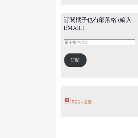
訂閱橘子也有部落格 (輸入
EMAIL)
電
子
郵
訂閱
件
地
址
RSS - 文章