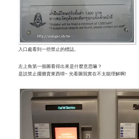
入口處看到一些禁止的標誌。
左上角第一個圖看得出來是什麼意思嘛？
是説禁止擺攤賣東西唷~ 光看圖我實在不太能理解啊!