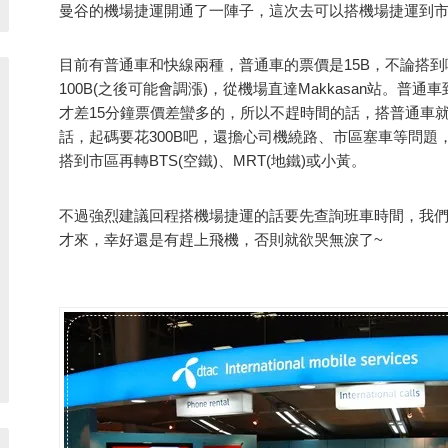
曼谷的機場捷運開通了一陣子，這次去可以搭機場捷運到市
目前有普通車和快線兩種，普通車的票價是15B，不論搭
100B(之後可能會調漲)，從機場直達Makkasan站。普通
才差15分鐘票價差蠻多的，所以不趕時間的話，搭普通車
話，起碼要花300B吧，還擔心司機繞路、市區塞車等問題
搭到市區再轉BTS(空鐵)、MRT(地鐵)或小黃。
不過強烈建議回程搭機場捷運的話要先查詢班車時間，我
才來，幸好還是有趕上飛機，否則就欲哭無淚了~