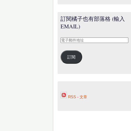
訂閱橘子也有部落格 (輸入
EMAIL)
電
子
郵
訂閱
件
地
址
RSS - 文章