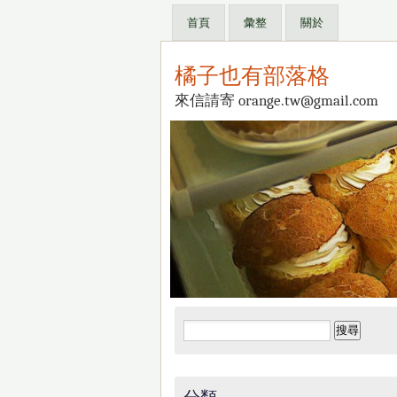
首頁
彙整
關於
橘子也有部落格
來信請寄 orange.tw@gmail.com
搜
尋
關
鍵
分類