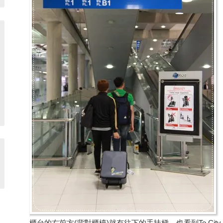
櫃台的右前方(背對櫃檯)就有往下的手扶梯，也看到To City