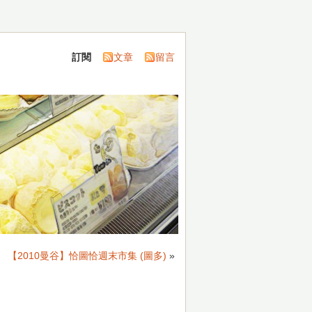
訂閱
文章
留言
【2010曼谷】恰圖恰週末市集 (圖多)
»