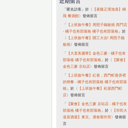
近期留言
「
匿名訪客
」於〈
【基隆正濱漁港】嶼
我 餐酒館
〉發佈留言
「
【上班族午餐】周照子鐵板燒 西門店
- 橘子也有部落格 橘子也有部落格
」於
〈
【上班族午餐】開工大吉! 周照子鐵
板燒
〉發佈留言
「
【大直美麗華】金色三麥 - 橘子也有
部落格 橘子也有部落格
」於〈
【聚會】
金色三麥 京站店
〉發佈留言
「
【上班族午餐】紅巷，西門町巷弄裡
的簡餐 - 橘子也有部落格 橘子也有部落
格
」於〈
【上班族午餐】松屋西門町
店
〉發佈留言
「
【聚會】金色三麥 京站店 - 橘子也有
部落格 橘子也有部落格
」於〈
【市民大
道居酒屋】東京。酒食製作所
〉發佈留
言