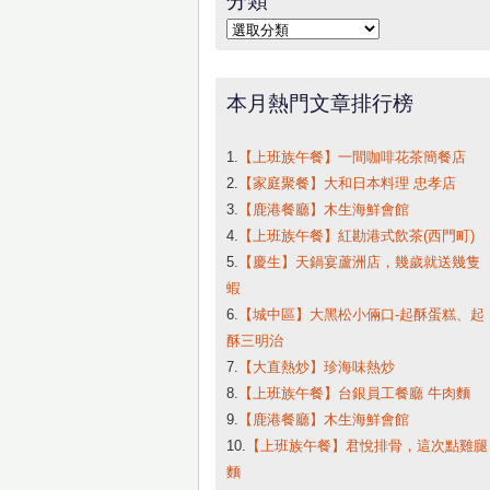
字:
分
類
本月熱門文章排行榜
1.
【上班族午餐】一間咖啡花茶簡餐店
2.
【家庭聚餐】大和日本料理 忠孝店
3.
【鹿港餐廳】木生海鮮會館
4.
【上班族午餐】紅勘港式飲茶(西門町)
5.
【慶生】天鍋宴蘆洲店，幾歲就送幾隻
蝦
6.
【城中區】大黑松小倆口-起酥蛋糕、起
酥三明治
7.
【大直熱炒】珍海味熱炒
8.
【上班族午餐】台銀員工餐廳 牛肉麵
9.
【鹿港餐廳】木生海鮮會館
10.
【上班族午餐】君悅排骨，這次點雞腿
麵