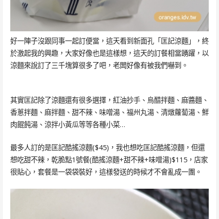
好一陣子沒跟同事一起訂便當，這天看到新面孔「匡記涼麵」，終
於激起我的興趣，大家好像也是這樣想，這天的訂餐相當踴躍，以
涼麵來說訂了三千塊算很多了吧，老闆好像有被我們嚇到。
其實匡記除了涼麵還有很多選擇，紅油抄手、烏醋拌麵、麻醬麵、
香蔥拌麵、麻拌麵、甜不辣、味噌湯、福州丸湯、清燉蘿蔔湯、鮮
肉餛飩湯、涼拌小黃瓜等等各種小菜…
最多人訂的是匡記酷搖涼麵($45)，我也想吃匡記酷搖涼麵，但還
想吃甜不辣，乾脆點1號餐(酷搖涼麵+甜不辣+味噌湯)$115，店家
很貼心，套餐是一袋袋裝好，這樣發送的時候才不會亂成一團。