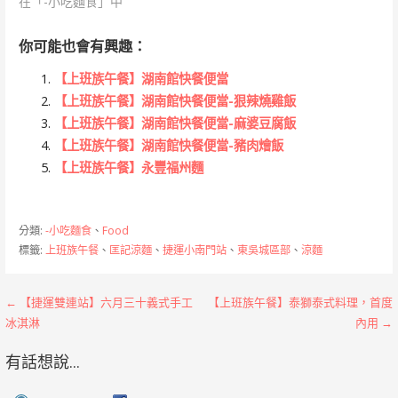
在「-小吃麵食」中
你可能也會有興趣：
【上班族午餐】湖南館快餐便當
【上班族午餐】湖南館快餐便當-狠辣燒雞飯
【上班族午餐】湖南館快餐便當-麻婆豆腐飯
【上班族午餐】湖南館快餐便當-豬肉燴飯
【上班族午餐】永豐福州麵
分類:
-小吃麵食
、
Food
標籤:
上班族午餐
、
匡記涼麵
、
捷運小南門站
、
東吳城區部
、
涼麵
文
← 【捷運雙連站】六月三十義式手工
【上班族午餐】泰獅泰式料理，首度
冰淇淋
內用 →
章
有話想說...
導