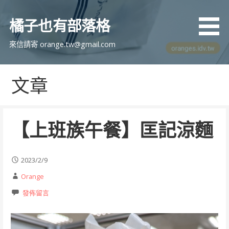
跳
至
橘子也有部落格
主
要
來信請寄 orange.tw@gmail.com
內
容
文章
【上班族午餐】匡記涼麵
2023/2/9
Orange
發佈留言