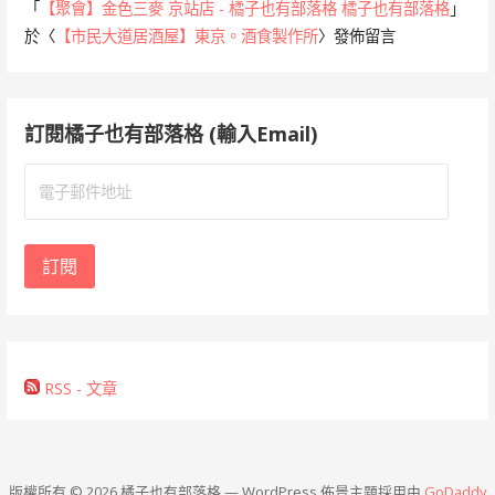
「
【聚會】金色三麥 京站店 - 橘子也有部落格 橘子也有部落格
」
於〈
【市民大道居酒屋】東京。酒食製作所
〉發佈留言
訂閱橘子也有部落格 (輸入Email)
電
子
郵
件
訂閱
地
址
RSS - 文章
版權所有 © 2026 橘子也有部落格 — WordPress 佈景主題採用由
GoDaddy