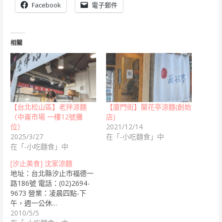
Facebook
電子郵件
相關
【台北松山區】老拌涼麵
【廈門街】蘭花亭涼麵(創始
（中崙市場 一樓12號攤
店)
位）
2021/12/14
2025/3/27
在「-小吃麵食」中
在「-小吃麵食」中
[汐止美食] 沈家涼麵
地址：台北縣汐止市福德一
路186號 電話：(02)2694-
9673 營業：凌晨四點-下
午，週一公休…
2010/5/5