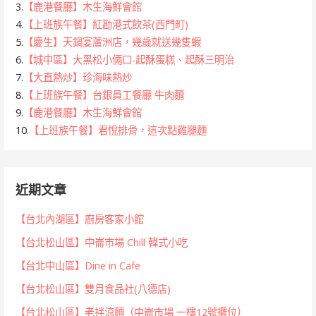
3.
【鹿港餐廳】木生海鮮會館
4.
【上班族午餐】紅勘港式飲茶(西門町)
5.
【慶生】天鍋宴蘆洲店，幾歲就送幾隻蝦
6.
【城中區】大黑松小倆口-起酥蛋糕、起酥三明治
7.
【大直熱炒】珍海味熱炒
8.
【上班族午餐】台銀員工餐廳 牛肉麵
9.
【鹿港餐廳】木生海鮮會館
10.
【上班族午餐】君悅排骨，這次點雞腿麵
近期文章
【台北內湖區】廚房客家小館
【台北松山區】中崙市場 Chill 韓式小吃
【台北中山區】Dine in Cafe
【台北松山區】雙月食品社(八德店)
【台北松山區】老拌涼麵（中崙市場 一樓12號攤位）