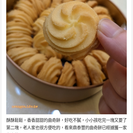
酥酥鬆鬆，香香甜甜的曲奇餅，好吃不膩，小小孩吃完一塊又要了
第二塊，老人家也很方便吃的，看來鼎泰豐的曲奇餅已經擄獲一家