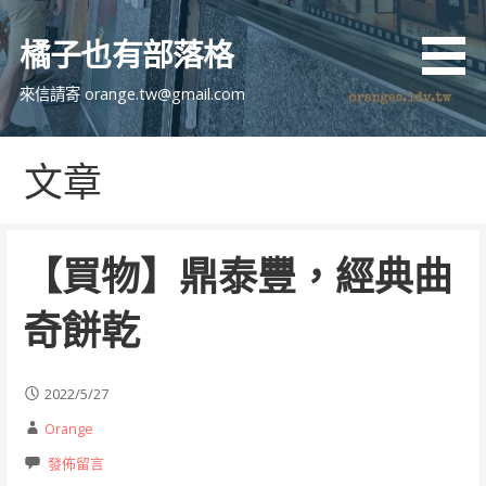
跳
至
橘子也有部落格
主
要
來信請寄 orange.tw@gmail.com
內
容
文章
【買物】鼎泰豐，經典曲
奇餅乾
2022/5/27
Orange
發佈留言