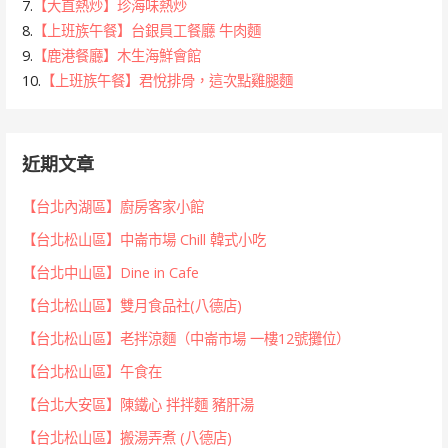
7.
【大直熱炒】珍海味熱炒
8.
【上班族午餐】台銀員工餐廳 牛肉麵
9.
【鹿港餐廳】木生海鮮會館
10.
【上班族午餐】君悅排骨，這次點雞腿麵
近期文章
【台北內湖區】廚房客家小館
【台北松山區】中崙市場 Chill 韓式小吃
【台北中山區】Dine in Cafe
【台北松山區】雙月食品社(八德店)
【台北松山區】老拌涼麵（中崙市場 一樓12號攤位）
【台北松山區】午食在
【台北大安區】陳鐵心 拌拌麵 豬肝湯
【台北松山區】搬湯弄煮 (八德店)