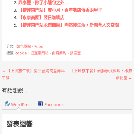
鼎泰豐，除了小籠包之外…
【捷運東門站】度小月，百年老店傳香兩甲子
【永康商圈】翌日咖啡店
【捷運東門站永康商圈】陶然慢生活，新開幕人文空間
分類:
-麵包甜點
、
Food
標籤:
cookie
、
捷運東門站
、
曲奇餅乾
、
鼎泰豐
文
← 【上班族午餐】慶三號烤肉倉庫早
【上班族午餐】泰獅泰式料理，椒麻
午餐
雞便當 →
章
有話想說...
導
覽
WordPress
Facebook
發表迴響