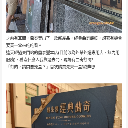
之前有耳聞，鼎泰豐出了一款新產品，經典曲奇餅乾，想著有機會
要買一盒來吃吃看。
這天經過東門站的鼎泰豐本店(目前改為外帶外送專用店，無內用
服務)，看沒什麼人我靠過去問，現場有曲奇餅嗎?
「有的，請問要幾盒？」首次購買先來一盒嘗鮮吧!