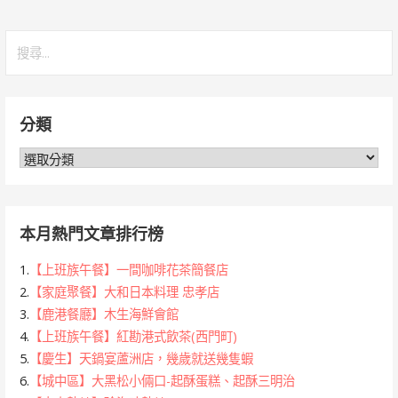
搜
尋
關
鍵
分類
字:
分
類
本月熱門文章排行榜
1.
【上班族午餐】一間咖啡花茶簡餐店
2.
【家庭聚餐】大和日本料理 忠孝店
3.
【鹿港餐廳】木生海鮮會館
4.
【上班族午餐】紅勘港式飲茶(西門町)
5.
【慶生】天鍋宴蘆洲店，幾歲就送幾隻蝦
6.
【城中區】大黑松小倆口-起酥蛋糕、起酥三明治