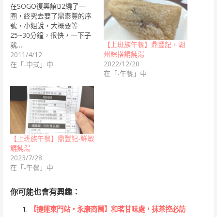
在SOGO復興館B2繞了一
圈，終究去要了鼎泰豐的序
號，小姐說，大概要等
25~30分鐘，很快，一下子
【上班族午餐】鼎豐記，湖
就…
州粽搭餛飩湯
2011/4/12
2022/12/20
在「-中式」中
在「-午餐」中
【上班族午餐】鼎豐記-鮮蝦
餛飩湯
2023/7/28
在「-午餐」中
你可能也會有興趣：
【捷運東門站‧永康商圈】和茗甘味處，抹茶控必訪