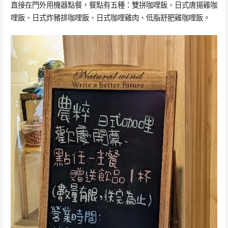
直接在門外用機器點餐，餐點有五種：雙拼咖哩飯、日式唐揚雞咖
哩飯、日式炸豬排咖哩飯、日式咖哩雞肉、低脂舒肥雞咖哩飯。