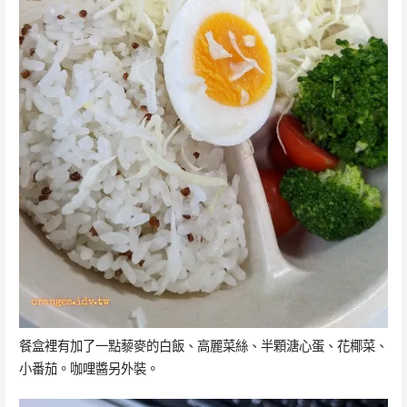
餐盒裡有加了一點藜麥的白飯、高麗菜絲、半顆溏心蛋、花椰菜、
小番茄。咖哩醬另外裝。