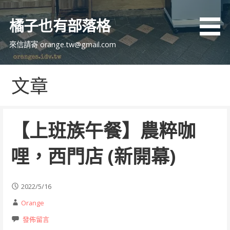
跳
至
橘子也有部落格
主
要
來信請寄 orange.tw@gmail.com
內
容
文章
【上班族午餐】農粹咖
哩，西門店 (新開幕)
2022/5/16
Orange
發佈留言