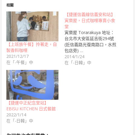
相關
【捷運信義線信義安和站】
寅樂屋，日式咖哩專賣小食
堂
寅樂屋 Torarakuya 地址：
台北市大安區延吉街294號
【上班族午餐】拎著走，自
(近信義路光復南路口，水煎
製香料咖哩
包店旁) …
2021/12/17
2014/1/24
在「-午餐」中
在「-日韓」中
【捷運中正紀念堂站】
EBISU KITCHEN 日式餐館
2022/1/14
在「-日韓」中