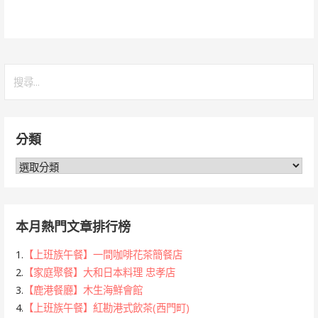
搜
尋
關
鍵
分類
字:
分
類
本月熱門文章排行榜
1.
【上班族午餐】一間咖啡花茶簡餐店
2.
【家庭聚餐】大和日本料理 忠孝店
3.
【鹿港餐廳】木生海鮮會館
4.
【上班族午餐】紅勘港式飲茶(西門町)