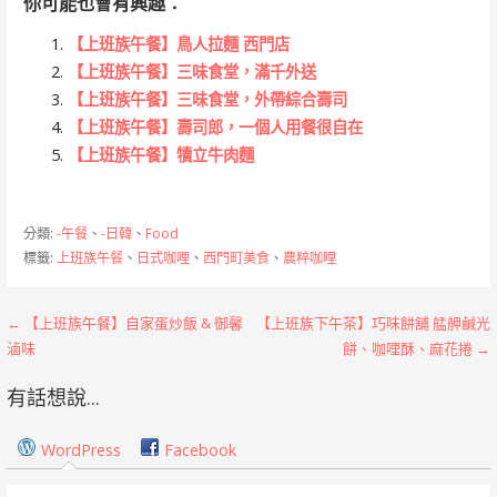
你可能也會有興趣：
【上班族午餐】鳥人拉麵 西門店
【上班族午餐】三味食堂，滿千外送
【上班族午餐】三味食堂，外帶綜合壽司
【上班族午餐】壽司郎，一個人用餐很自在
【上班族午餐】犢立牛肉麵
分類:
-午餐
、
-日韓
、
Food
標籤:
上班族午餐
、
日式咖哩
、
西門町美食
、
農粹咖哩
文
← 【上班族午餐】自家蛋炒飯 & 御馨
【上班族下午茶】巧味餅舖 艋舺鹹光
滷味
餅、咖哩酥、麻花捲 →
章
有話想說...
導
覽
WordPress
Facebook