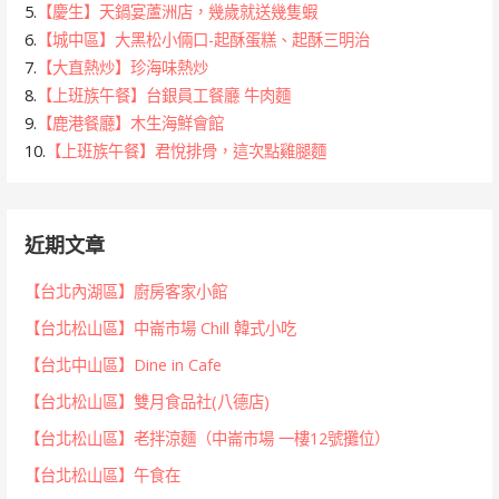
5.
【慶生】天鍋宴蘆洲店，幾歲就送幾隻蝦
6.
【城中區】大黑松小倆口-起酥蛋糕、起酥三明治
7.
【大直熱炒】珍海味熱炒
8.
【上班族午餐】台銀員工餐廳 牛肉麵
9.
【鹿港餐廳】木生海鮮會館
10.
【上班族午餐】君悅排骨，這次點雞腿麵
近期文章
【台北內湖區】廚房客家小館
【台北松山區】中崙市場 Chill 韓式小吃
【台北中山區】Dine in Cafe
【台北松山區】雙月食品社(八德店)
【台北松山區】老拌涼麵（中崙市場 一樓12號攤位）
【台北松山區】午食在