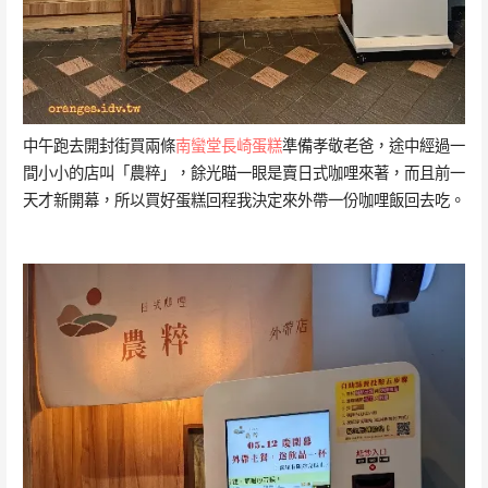
中午跑去開封街買兩條
南蠻堂長崎蛋糕
準備孝敬老爸，途中經過一
間小小的店叫「農粹」，餘光瞄一眼是賣日式咖哩來著，而且前一
天才新開幕，所以買好蛋糕回程我決定來外帶一份咖哩飯回去吃。